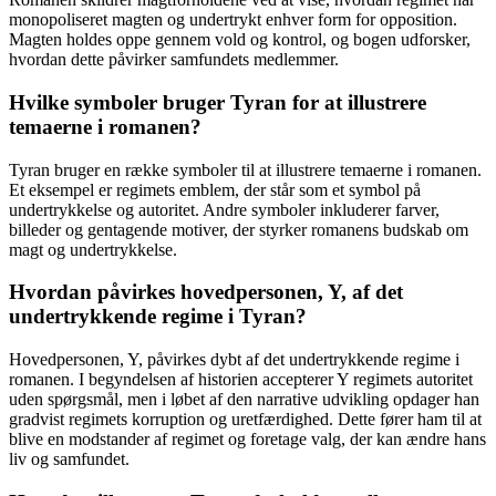
monopoliseret magten og undertrykt enhver form for opposition.
Magten holdes oppe gennem vold og kontrol, og bogen udforsker,
hvordan dette påvirker samfundets medlemmer.
Hvilke symboler bruger Tyran for at illustrere
temaerne i romanen?
Tyran bruger en række symboler til at illustrere temaerne i romanen.
Et eksempel er regimets emblem, der står som et symbol på
undertrykkelse og autoritet. Andre symboler inkluderer farver,
billeder og gentagende motiver, der styrker romanens budskab om
magt og undertrykkelse.
Hvordan påvirkes hovedpersonen, Y, af det
undertrykkende regime i Tyran?
Hovedpersonen, Y, påvirkes dybt af det undertrykkende regime i
romanen. I begyndelsen af ​​historien accepterer Y regimets autoritet
uden spørgsmål, men i løbet af den narrative udvikling opdager han
gradvist regimets korruption og uretfærdighed. Dette fører ham til at
blive en modstander af regimet og foretage valg, der kan ændre hans
liv og samfundet.