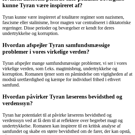
kunne Tyran være inspireret af?
Tyran kunne være inspireret af totalitære regimer som nazismen,
fascisme eller stalinisme, hvor magten var centraliseret i diktatoriske
regeringer. Disse perioder og bevægelser er kendt for deres
undertrykkelse og korruption.
Hvordan afspejler Tyran samfundsmæssige
problemer i vores virkelige verden?
Tyran afspejler mange samfundsmæssige problemer, vi ser i vores
virkelige verden, som f.eks. magtmisbrug, undertrykkelse og
korruption. Romanen tjener som en påmindelse om vigtigheden af ​​at
modstå uretfærdighed og kæmpe for individuel frihed i ethvert
samfund.
Hvordan påvirker Tyran læserens bevidsthed og
verdenssyn?
Tyran har potentialet til at påvirke læserens bevidsthed og
verdenssyn ved at få dem til at reflektere over begrebet magt og
undertrykkelse. Romanen kan inspirere til en kritisk analyse af
samfundet og skabe en større bevidsthed om de farer, der kan opstå,