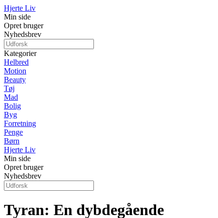
Hjerte Liv
Min side
Opret bruger
Nyhedsbrev
Kategorier
Helbred
Motion
Beauty
Tøj
Mad
Bolig
Byg
Forretning
Penge
Børn
Hjerte Liv
Min side
Opret bruger
Nyhedsbrev
Tyran: En dybdegående