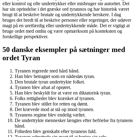
eller kontrol og ofte undertrykker eller misbruger sin autoritet. Det
har sin oprindelse i det græske ord tyrannos og har historisk været
brugt til at beskrive brutale og undertrykkende herskere. I dag
bruges det bredt til at beskrive personer eller regeringer, der udøver
magt på en uretfærdig eller undertrykkende måde. Det er vigtigt at
bruge ordet med omhu og være opmærksom på konteksten og
forskellige perspektiver.
50 danske eksempler på sætninger med
ordet Tyran
Tyranen regerede med hård hånd.
Han blev betragtet som en nådesløs tyran.
Den brutale tyran undertrykte folket.
Tyranen blev afsat af oprøret.
Han blev beskyldt for at være en diktatorisk tyran.
Folks rettigheder blev krænket af tyranen.
Tyranen blev stillet for retten og dømt.
Det krævede mod at stå op imod tyranen.
Tyranens regime blev endelig væltet.
De undertrykte mennesker længtes efter befrielse fra tyranens
hånd.
Friheden blev genskabt efter tyranens fald.
Tyranen udnyttede sin magt til at berige sig selv.