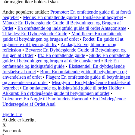
når magten ikke holdes i skak.
Andre populære artikler:
Promoter: En omfattende guide til at forstå
begrebet
•
Medie: En omfattende guide til forståelse af begrebet
•
Måned: En Dybdegående Guide til Betydningen og Brugen af
Ordet
•
En omfattende og indsigtfuld guide til ordet Antagonisme
•
Tilfælles: En Dybdegående Guide
•
Modificere: En omfattende
guide til betydningen og brugen af ordet
•
Rodet: En guide til at
organisere dit hjem og dit liv
•
Andagt: En vej til indre ro og
refleksion
•
Bevares: En Dybdegående Guide til Betydningen og
Brugen af Ordet
•
Ift.: En omfattende guide
•
Stude: En omfattende
guide til betydningen og brugen af dette danske ord
•
Ret: En
omfattende og indsigtsfuld guide
•
Eksistentiel: En dybdegående
forståelse af ordet
•
Bom: En omfattende guide til betydningen og
anvendelsen af ordet
•
Plagen: En omfattende guide til betydningen
og anvendelsen af ordet
•
Misogyni – En dybdegående forståelse af
begrebet
•
En omfattende og indsigtsfuld guide til ordet Holder
•
Akkurat: En dybdegående guide til betydningen af ordet
•
Tolerance: En Nøgle til Samfundets Harmoni
•
En Dybdegående
Undersøgelse af Ordet Anal
Hjerte Liv
At dele er kærligt
X
Facebook