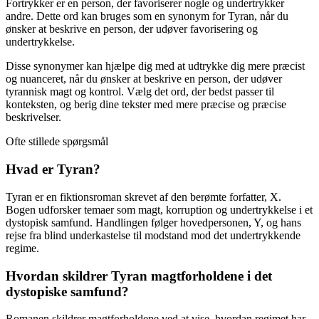
Fortrykker er en person, der favoriserer nogle og undertrykker
andre. Dette ord kan bruges som en synonym for Tyran, når du
ønsker at beskrive en person, der udøver favorisering og
undertrykkelse.
Disse synonymer kan hjælpe dig med at udtrykke dig mere præcist
og nuanceret, når du ønsker at beskrive en person, der udøver
tyrannisk magt og kontrol. Vælg det ord, der bedst passer til
konteksten, og berig dine tekster med mere præcise og præcise
beskrivelser.
Ofte stillede spørgsmål
Hvad er Tyran?
Tyran er en fiktionsroman skrevet af den berømte forfatter, X.
Bogen udforsker temaer som magt, korruption og undertrykkelse i et
dystopisk samfund. Handlingen følger hovedpersonen, Y, og hans
rejse fra blind underkastelse til modstand mod det undertrykkende
regime.
Hvordan skildrer Tyran magtforholdene i det
dystopiske samfund?
Romanen skildrer magtforholdene ved at vise, hvordan regimet har