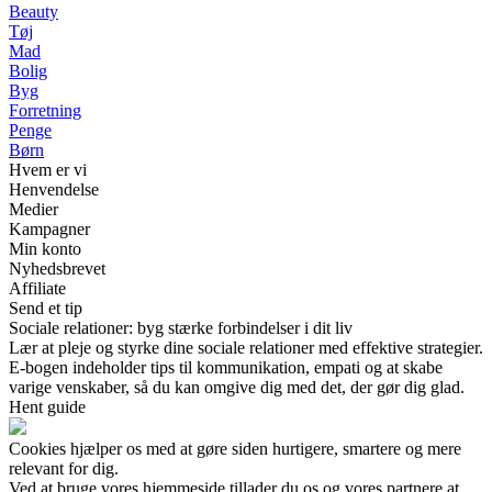
Beauty
Tøj
Mad
Bolig
Byg
Forretning
Penge
Børn
Hvem er vi
Henvendelse
Medier
Kampagner
Min konto
Nyhedsbrevet
Affiliate
Send et tip
Sociale relationer: byg stærke forbindelser i dit liv
Lær at pleje og styrke dine sociale relationer med effektive strategier.
E-bogen indeholder tips til kommunikation, empati og at skabe
varige venskaber, så du kan omgive dig med det, der gør dig glad.
Hent guide
Cookies hjælper os med at gøre siden hurtigere, smartere og mere
relevant for dig.
Ved at bruge vores hjemmeside tillader du os og vores partnere at