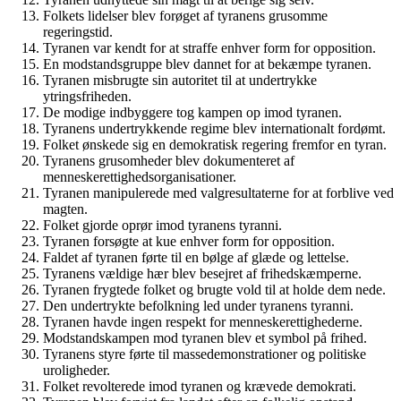
Folkets lidelser blev forøget af tyranens grusomme
regeringstid.
Tyranen var kendt for at straffe enhver form for opposition.
En modstandsgruppe blev dannet for at bekæmpe tyranen.
Tyranen misbrugte sin autoritet til at undertrykke
ytringsfriheden.
De modige indbyggere tog kampen op imod tyranen.
Tyranens undertrykkende regime blev internationalt fordømt.
Folket ønskede sig en demokratisk regering fremfor en tyran.
Tyranens grusomheder blev dokumenteret af
menneskerettighedsorganisationer.
Tyranen manipulerede med valgresultaterne for at forblive ved
magten.
Folket gjorde oprør imod tyranens tyranni.
Tyranen forsøgte at kue enhver form for opposition.
Faldet af tyranen førte til en bølge af glæde og lettelse.
Tyranens vældige hær blev besejret af frihedskæmperne.
Tyranen frygtede folket og brugte vold til at holde dem nede.
Den undertrykte befolkning led under tyranens tyranni.
Tyranen havde ingen respekt for menneskerettighederne.
Modstandskampen mod tyranen blev et symbol på frihed.
Tyranens styre førte til massedemonstrationer og politiske
uroligheder.
Folket revolterede imod tyranen og krævede demokrati.