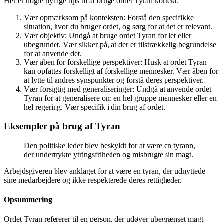
Her er nogle nyttige tips til at bruge ordet Tyran korrekt:
Vær opmærksom på konteksten: Forstå den specifikke
situation, hvor du bruger ordet, og sørg for at det er relevant.
Vær objektiv: Undgå at bruge ordet Tyran for let eller
ubegrundet. Vær sikker på, at der er tilstrækkelig begrundelse
for at anvende det.
Vær åben for forskellige perspektiver: Husk at ordet Tyran
kan opfattes forskelligt af forskellige mennesker. Vær åben for
at lytte til andres synspunkter og forstå deres perspektiver.
Vær forsigtig med generaliseringer: Undgå at anvende ordet
Tyran for at generalisere om en hel gruppe mennesker eller en
hel regering. Vær specifik i din brug af ordet.
Eksempler på brug af Tyran
Den politiske leder blev beskyldt for at være en tyrann,
der undertrykte ytringsfriheden og misbrugte sin magt.
Arbejdsgiveren blev anklaget for at være en tyran, der udnyttede
sine medarbejdere og ikke respekterede deres rettigheder.
Opsummering
Ordet Tyran refererer til en person, der udøver ubegrænset magt