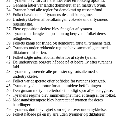
Tyranen blev forvist fra landet efter en folkelig opstand.
Gennem årtier var landet domineret af en magtsyg tyran.
Tyranen brød alle regler for demokrati og retssamfund.
Folket havde nok af tyranens despotiske regime.
Undertrykkelsen af befolkningen voksede under tyranens
regeringstid.
Flere oppositionsledere blev fængslet af tyranen.
Tyranen misbrugte sin position og berøvede folket deres
rettigheder.
Folkets kamp for frihed og demokrati førte til tyranens fald.
Tyranens undertrykkende regime blev sammenlignet med
diktaturer i historien.
Folket søgte international støtte for at styrte tyranen.
De undertrykte borgere håbede på et bedre liv efter tyranens
fald.
Tyranen ignorerede alle protester og fortsatte med sin
undertrykkelse.
Folket var desperate efter befrielse fra tyranens jerngreb.
Tyranen tyede til tortur for at intimidere befolkningen.
Den grusomme tyran efterlod et blodigt spor af ødelæggelse.
Tyranens regime blev sammenlignet med et fængsel for folket.
Modstandskæmpere blev henrettet af tyranen for deres
handlinger.
Tyranens død blev fejret som sejren over undertrykkelse.
Folket håbede på en ny æra uden tyranner og diktatorer.