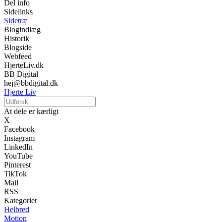
Del info
Sidelinks
Sidetræ
Blogindlæg
Historik
Blogside
Webfeed
HjerteLiv.dk
BB Digital
hej@bbdigital.dk
Hjerte Liv
At dele er kærligt
X
Facebook
Instagram
LinkedIn
YouTube
Pinterest
TikTok
Mail
RSS
Kategorier
Helbred
Motion