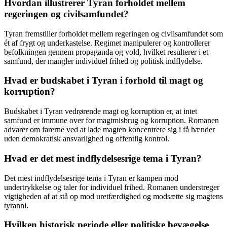
Hvordan illustrerer Tyran forholdet mellem
regeringen og civilsamfundet?
Tyran fremstiller forholdet mellem regeringen og civilsamfundet som
ét af frygt og underkastelse. Regimet manipulerer og kontrollerer
befolkningen gennem propaganda og vold, hvilket resulterer i et
samfund, der mangler individuel frihed og politisk indflydelse.
Hvad er budskabet i Tyran i forhold til magt og
korruption?
Budskabet i Tyran vedrørende magt og korruption er, at intet
samfund er immune over for magtmisbrug og korruption. Romanen
advarer om farerne ved at lade magten koncentrere sig i få hænder
uden demokratisk ansvarlighed og offentlig kontrol.
Hvad er det mest indflydelsesrige tema i Tyran?
Det mest indflydelsesrige tema i Tyran er kampen mod
undertrykkelse og taler for individuel frihed. Romanen understreger
vigtigheden af at stå op mod uretfærdighed og modsætte sig magtens
tyranni.
Hvilken historisk periode eller politiske bevægelse