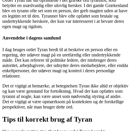
Ordet Tyran har sin oprindelse i det græske ord tyrannos, som
betyder en usædvanlig eller ulovlig hersker. I det gamle Grækenland
blev en tyrann ofte set som en person, der greb magten uden at have
en legitim ret til den. Tyranner blev ofte opfattet som brutale og
undertrykkende herskere, der kun var interesseret i at bevare deres
egen magt og rigdom.
Anvendelse i dagens samfund
I dag bruges ordet Tyran bredt til at beskrive en person eller en
regering, der udøver magt på en uretfærdig eller undertrykkende
måde. Det kan referere til politiske ledere, der misbruger deres
autoritet, arbejdsgivere, der udnytter deres medarbejdere, eller endda
enkeltpersoner, der udøver magt og kontrol i deres personlige
relationer.
Det er vigtigt at bemærke, at betegnelsen Tyran ikke altid er objektiv
og kan være genstand for fortolkning. Hvad der kan opfattes som
tyranni af nogle, kan være anset som nødvendig styring af andre.
Det er vigtigt at være opmærksom på konteksten og de forskellige
perspektiver, når man bruger dette ord.
Tips til korrekt brug af Tyran