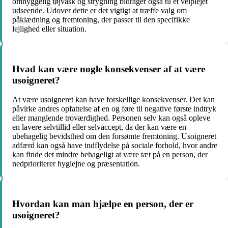
omhyggelig tøjvask og strygning bidrager også til et velplejet
udseende. Udover dette er det vigtigt at træffe valg om
påklædning og fremtoning, der passer til den specifikke
lejlighed eller situation.
Hvad kan være nogle konsekvenser af at være
usoigneret?
At være usoigneret kan have forskellige konsekvenser. Det kan
påvirke andres opfattelse af en og føre til negative første indtryk
eller manglende troværdighed. Personen selv kan også opleve
en lavere selvtillid eller selvaccept, da der kan være en
ubehagelig bevidsthed om den forsømte fremtoning. Usoigneret
adfærd kan også have indflydelse på sociale forhold, hvor andre
kan finde det mindre behageligt at være tæt på en person, der
nedprioriterer hygiejne og præsentation.
Hvordan kan man hjælpe en person, der er
usoigneret?