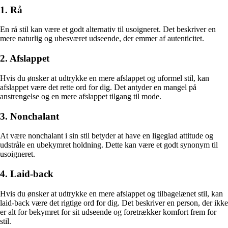
1. Rå
En rå stil kan være et godt alternativ til usoigneret. Det beskriver en
mere naturlig og ubesværet udseende, der emmer af autenticitet.
2. Afslappet
Hvis du ønsker at udtrykke en mere afslappet og uformel stil, kan
afslappet være det rette ord for dig. Det antyder en mangel på
anstrengelse og en mere afslappet tilgang til mode.
3. Nonchalant
At være nonchalant i sin stil betyder at have en ligeglad attitude og
udstråle en ubekymret holdning. Dette kan være et godt synonym til
usoigneret.
4. Laid-back
Hvis du ønsker at udtrykke en mere afslappet og tilbagelænet stil, kan
laid-back være det rigtige ord for dig. Det beskriver en person, der ikke
er alt for bekymret for sit udseende og foretrækker komfort frem for
stil.