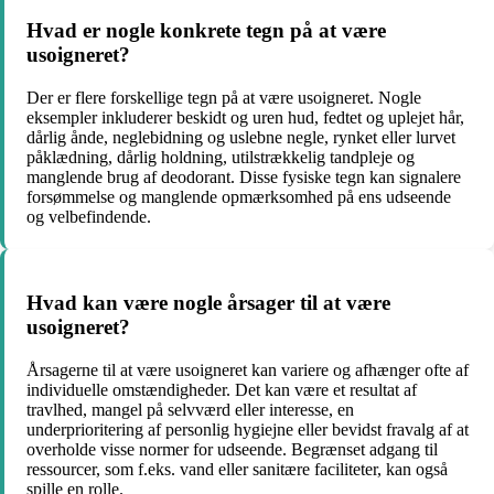
Hvad er nogle konkrete tegn på at være
usoigneret?
Der er flere forskellige tegn på at være usoigneret. Nogle
eksempler inkluderer beskidt og uren hud, fedtet og uplejet hår,
dårlig ånde, neglebidning og uslebne negle, rynket eller lurvet
påklædning, dårlig holdning, utilstrækkelig tandpleje og
manglende brug af deodorant. Disse fysiske tegn kan signalere
forsømmelse og manglende opmærksomhed på ens udseende
og velbefindende.
Hvad kan være nogle årsager til at være
usoigneret?
Årsagerne til at være usoigneret kan variere og afhænger ofte af
individuelle omstændigheder. Det kan være et resultat af
travlhed, mangel på selvværd eller interesse, en
underprioritering af personlig hygiejne eller bevidst fravalg af at
overholde visse normer for udseende. Begrænset adgang til
ressourcer, som f.eks. vand eller sanitære faciliteter, kan også
spille en rolle.