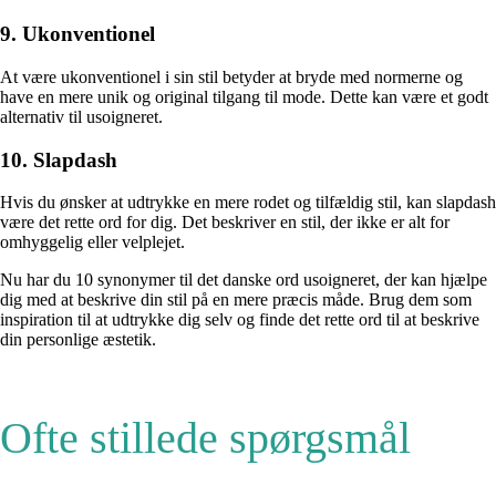
9. Ukonventionel
At være ukonventionel i sin stil betyder at bryde med normerne og
have en mere unik og original tilgang til mode. Dette kan være et godt
alternativ til usoigneret.
10. Slapdash
Hvis du ønsker at udtrykke en mere rodet og tilfældig stil, kan slapdash
være det rette ord for dig. Det beskriver en stil, der ikke er alt for
omhyggelig eller velplejet.
Nu har du 10 synonymer til det danske ord usoigneret, der kan hjælpe
dig med at beskrive din stil på en mere præcis måde. Brug dem som
inspiration til at udtrykke dig selv og finde det rette ord til at beskrive
din personlige æstetik.
Ofte stillede spørgsmål