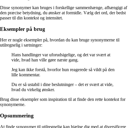
Disse synonymer kan bruges i forskellige sammenhænge, afhængigt af
den præcise betydning, du ønsker at formidle. Vælg det ord, der bedst
passer til din kontekst og intensitet.
Eksempler på brug
Her er nogle eksempler på, hvordan du kan bruge synonymerne til
utilregnelig i sætninger:
Hans handlinger var uforudsigelige, og det var svært at
vide, hvad han ville gøre næste gang.
Jeg kan ikke forstå, hvorfor hun reagerede så vildt på den
lille kommentar.
Du er så ustabil i dine beslutninger – det er svært at vide,
hvad du virkelig ønsker.
Brug disse eksempler som inspiration til at finde den rette kontekst for
synonymerne.
Opsummering
At finde synonymer til utilregnelig kan hjælpe dig med at diversificere