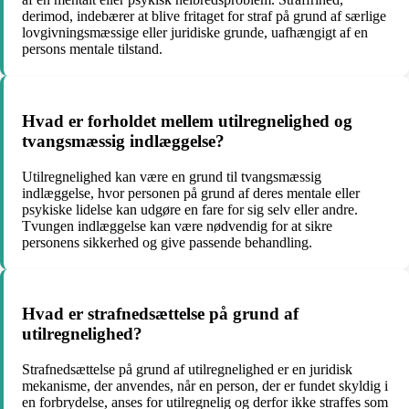
derimod, indebærer at blive fritaget for straf på grund af særlige
lovgivningsmæssige eller juridiske grunde, uafhængigt af en
persons mentale tilstand.
Hvad er forholdet mellem utilregnelighed og
tvangsmæssig indlæggelse?
Utilregnelighed kan være en grund til tvangsmæssig
indlæggelse, hvor personen på grund af deres mentale eller
psykiske lidelse kan udgøre en fare for sig selv eller andre.
Tvungen indlæggelse kan være nødvendig for at sikre
personens sikkerhed og give passende behandling.
Hvad er strafnedsættelse på grund af
utilregnelighed?
Strafnedsættelse på grund af utilregnelighed er en juridisk
mekanisme, der anvendes, når en person, der er fundet skyldig i
en forbrydelse, anses for utilregnelig og derfor ikke straffes som