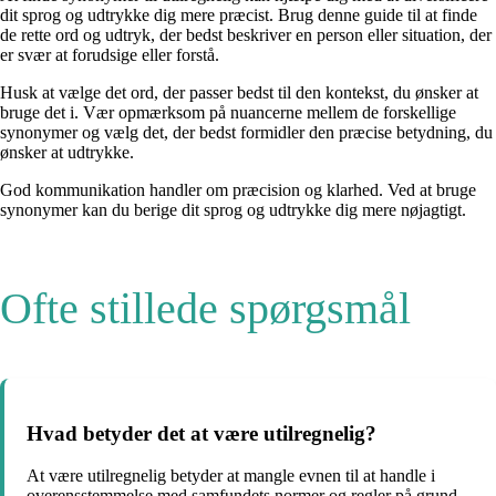
dit sprog og udtrykke dig mere præcist. Brug denne guide til at finde
de rette ord og udtryk, der bedst beskriver en person eller situation, der
er svær at forudsige eller forstå.
Husk at vælge det ord, der passer bedst til den kontekst, du ønsker at
bruge det i. Vær opmærksom på nuancerne mellem de forskellige
synonymer og vælg det, der bedst formidler den præcise betydning, du
ønsker at udtrykke.
God kommunikation handler om præcision og klarhed. Ved at bruge
synonymer kan du berige dit sprog og udtrykke dig mere nøjagtigt.
Ofte stillede spørgsmål
Hvad betyder det at være utilregnelig?
At være utilregnelig betyder at mangle evnen til at handle i
overensstemmelse med samfundets normer og regler på grund