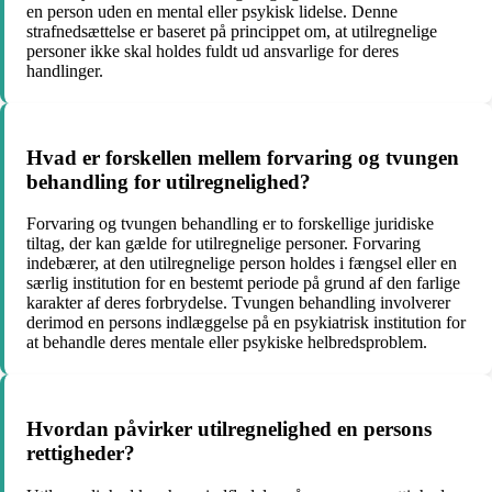
en person uden en mental eller psykisk lidelse. Denne
strafnedsættelse er baseret på princippet om, at utilregnelige
personer ikke skal holdes fuldt ud ansvarlige for deres
handlinger.
Hvad er forskellen mellem forvaring og tvungen
behandling for utilregnelighed?
Forvaring og tvungen behandling er to forskellige juridiske
tiltag, der kan gælde for utilregnelige personer. Forvaring
indebærer, at den utilregnelige person holdes i fængsel eller en
særlig institution for en bestemt periode på grund af den farlige
karakter af deres forbrydelse. Tvungen behandling involverer
derimod en persons indlæggelse på en psykiatrisk institution for
at behandle deres mentale eller psykiske helbredsproblem.
Hvordan påvirker utilregnelighed en persons
rettigheder?