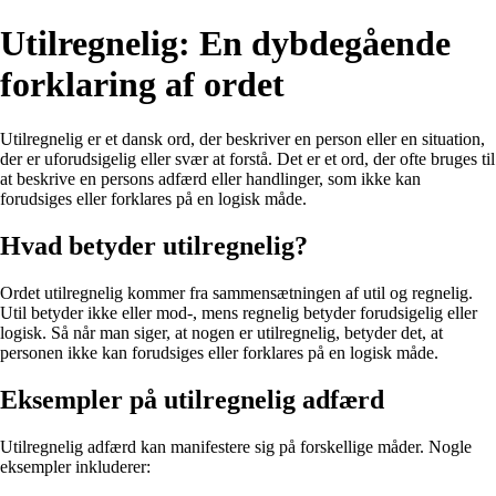
Utilregnelig: En dybdegående
forklaring af ordet
Utilregnelig er et dansk ord, der beskriver en person eller en situation,
der er uforudsigelig eller svær at forstå. Det er et ord, der ofte bruges til
at beskrive en persons adfærd eller handlinger, som ikke kan
forudsiges eller forklares på en logisk måde.
Hvad betyder utilregnelig?
Ordet utilregnelig kommer fra sammensætningen af util og regnelig.
Util betyder ikke eller mod-, mens regnelig betyder forudsigelig eller
logisk. Så når man siger, at nogen er utilregnelig, betyder det, at
personen ikke kan forudsiges eller forklares på en logisk måde.
Eksempler på utilregnelig adfærd
Utilregnelig adfærd kan manifestere sig på forskellige måder. Nogle
eksempler inkluderer: