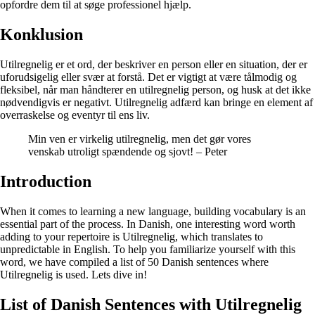
opfordre dem til at søge professionel hjælp.
Konklusion
Utilregnelig er et ord, der beskriver en person eller en situation, der er
uforudsigelig eller svær at forstå. Det er vigtigt at være tålmodig og
fleksibel, når man håndterer en utilregnelig person, og husk at det ikke
nødvendigvis er negativt. Utilregnelig adfærd kan bringe en element af
overraskelse og eventyr til ens liv.
Min ven er virkelig utilregnelig, men det gør vores
venskab utroligt spændende og sjovt! – Peter
Introduction
When it comes to learning a new language, building vocabulary is an
essential part of the process. In Danish, one interesting word worth
adding to your repertoire is Utilregnelig, which translates to
unpredictable in English. To help you familiarize yourself with this
word, we have compiled a list of 50 Danish sentences where
Utilregnelig is used. Lets dive in!
List of Danish Sentences with Utilregnelig