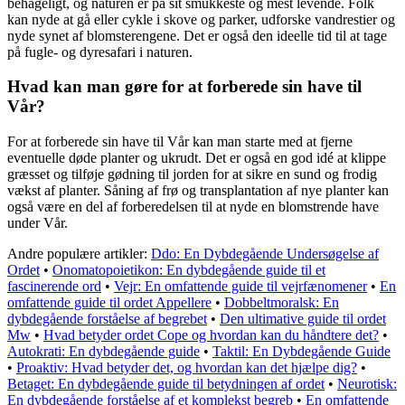
behageligt, og naturen er på sit smukkeste og mest levende. Folk
kan nyde at gå eller cykle i skove og parker, udforske vandrestier og
nyde synet af blomsterengene. Det er også den ideelle tid til at tage
på fugle- og dyresafari i naturen.
Hvad kan man gøre for at forberede sin have til
Vår?
For at forberede sin have til Vår kan man starte med at fjerne
eventuelle døde planter og ukrudt. Det er også en god idé at klippe
græsset og tilføje gødning til jorden for at sikre en sund og frodig
vækst af planter. Såning af frø og transplantation af nye planter kan
også være en del af forberedelsen til at nyde en blomstrende have
under Vår.
Andre populære artikler:
Ddo: En Dybdegående Undersøgelse af
Ordet
•
Onomatopoietikon: En dybdegående guide til et
fascinerende ord
•
Vejr: En omfattende guide til vejrfænomener
•
En
omfattende guide til ordet Appellere
•
Dobbeltmoralsk: En
dybdegående forståelse af begrebet
•
Den ultimative guide til ordet
Mw
•
Hvad betyder ordet Cope og hvordan kan du håndtere det?
•
Autokrati: En dybdegående guide
•
Taktil: En Dybdegående Guide
•
Proaktiv: Hvad betyder det, og hvordan kan det hjælpe dig?
•
Betaget: En dybdegående guide til betydningen af ordet
•
Neurotisk:
En dybdegående forståelse af et komplekst begreb
•
En omfattende