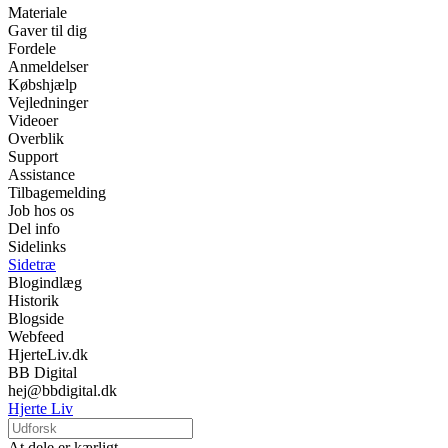
Materiale
Gaver til dig
Fordele
Anmeldelser
Købshjælp
Vejledninger
Videoer
Overblik
Support
Assistance
Tilbagemelding
Job hos os
Del info
Sidelinks
Sidetræ
Blogindlæg
Historik
Blogside
Webfeed
HjerteLiv.dk
BB Digital
hej@bbdigital.dk
Hjerte Liv
At dele er kærligt