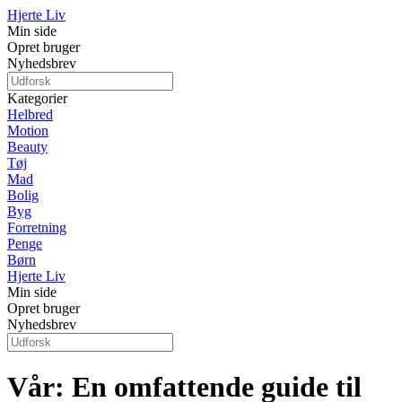
Hjerte Liv
Min side
Opret bruger
Nyhedsbrev
Kategorier
Helbred
Motion
Beauty
Tøj
Mad
Bolig
Byg
Forretning
Penge
Børn
Hjerte Liv
Min side
Opret bruger
Nyhedsbrev
Vår: En omfattende guide til