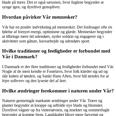
blade på træer. Det er også sæsonen, hvor fuglene begynder at
synge igen, og dyrelivet genopliver.
Hvordan påvirker Vår mennesker?
Vår har en positiv indvirkning på mennesker. Det forårsager ofte en
følelse af fornyet energi, optimisme og glæde. Mennesker begynder
at tilbringe mere tid udendørs, nyder solskin og engagerer sig i
aktiviteter som gåture, havearbejde og udendørs sport.
Hvilke traditioner og festligheder er forbundet med
Vår i Danmark?
I Danmark er der flere traditioner og festligheder forbundet med Vår.
Nogle af de mest kendte er Fastelavn, hvor folk klæder sig ud og
slår katten af tønden, og Sankt Hans Aften, hvor bål tændes for at
fejre solhverv og den lyseste del af året.
Hvilke ændringer forekommer i naturen under Vår?
Naturen gennemgår markante ændringer under Vår. Træer og
planter begynder at knoppe og udfolde nye blade og blomster.
Dyrelivet vågner op fra vintersøvnen, og insekter og sommerfugle
begynder at komme frem. Landskabet bliver mere farverigt og