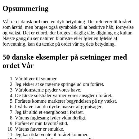
Opsummering
Vår er et dansk ord med en dyb betydning. Det refererer til foråret
som årstid, men bruges også symbolsk til at beskrive håb, fornyelse
og vækst. Det er et ord, der bruges i daglig tale, digtning og kultur.
Næste gang du ser naturen blomstre eller føler en følelse af
forventning, kan du tænke på ordet vår og dets betydning.
50 danske eksempler på sætninger med
ordet Vår
Vår bliver til sommer.
Jeg elsker at se træerne springe ud om foråret.
Vårblomsterne pryder vores have.
De første solstråler varmer vores ansigter i foråret.
Forårets komme markerer begyndelsen på ny vækst.
I vårhave kan du dyrke masser af grøntsager.
Jeg får altid et energiboost i foråret.
Vårens fuglesang lyder vidunderligt.
Foråret er min favoritårstid.
Vårens farver er smukke.
Jeg kan ikke vente til foråret kommer.