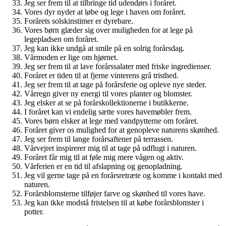
Jeg ser frem til at tilbringe tid udendørs i foråret.
Vores dyr nyder at løbe og lege i haven om foråret.
Forårets solskinstimer er dyrebare.
Vores børn glæder sig over muligheden for at lege på
legepladsen om foråret.
Jeg kan ikke undgå at smile på en solrig forårsdag.
Vårmoden er lige om hjørnet.
Jeg ser frem til at lave forårssalater med friske ingredienser.
Foråret er tiden til at fjerne vinterens grå tristhed.
Jeg ser frem til at tage på forårsferie og opleve nye steder.
Vårregn giver ny energi til vores planter og blomster.
Jeg elsker at se på forårskollektionerne i butikkerne.
I foråret kan vi endelig sætte vores havemøbler frem.
Vores børn elsker at lege med vandpytterne om foråret.
Foråret giver os mulighed for at genopleve naturens skønhed.
Jeg ser frem til lange forårsaftener på terrassen.
Vårvejret inspirerer mig til at tage på udflugt i naturen.
Foråret får mig til at føle mig mere vågen og aktiv.
Vårferien er en tid til afslapning og genopladning.
Jeg vil gerne tage på en forårsretræte og komme i kontakt med
naturen.
Forårsblomsterne tilføjer farve og skønhed til vores have.
Jeg kan ikke modstå fristelsen til at købe forårsblomster i
potter.