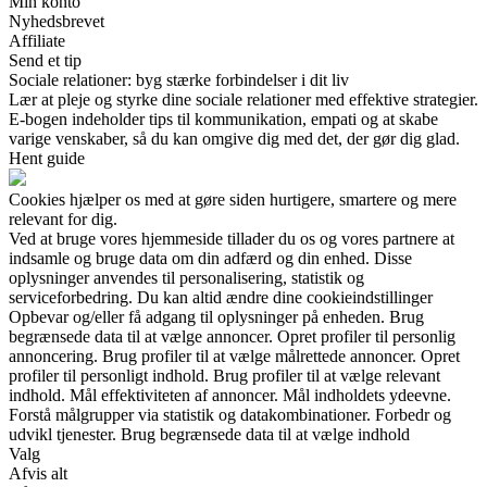
Min konto
Nyhedsbrevet
Affiliate
Send et tip
Sociale relationer: byg stærke forbindelser i dit liv
Lær at pleje og styrke dine sociale relationer med effektive strategier.
E-bogen indeholder tips til kommunikation, empati og at skabe
varige venskaber, så du kan omgive dig med det, der gør dig glad.
Hent guide
Cookies hjælper os med at gøre siden hurtigere, smartere og mere
relevant for dig.
Ved at bruge vores hjemmeside tillader du os og vores partnere at
indsamle og bruge data om din adfærd og din enhed. Disse
oplysninger anvendes til personalisering, statistik og
serviceforbedring. Du kan altid ændre dine cookieindstillinger
Opbevar og/eller få adgang til oplysninger på enheden. Brug
begrænsede data til at vælge annoncer. Opret profiler til personlig
annoncering. Brug profiler til at vælge målrettede annoncer. Opret
profiler til personligt indhold. Brug profiler til at vælge relevant
indhold. Mål effektiviteten af annoncer. Mål indholdets ydeevne.
Forstå målgrupper via statistik og datakombinationer. Forbedr og
udvikl tjenester. Brug begrænsede data til at vælge indhold
Valg
Afvis alt