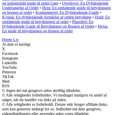
og indsigtsfuld guide til ordet Gøre
•
Overlever: En Dybdegående
Undersøgelse af Ordet
•
Hent: En omfattende guide til betydningen
og brugen af ordet
•
Kontamineret: En Dybdegående Guide
•
Kynisk: En dybdegående forståelse af ordets betydning
•
Huld: En
omfattende guide til betydningen af ordet
•
Plausibel: En
Dybdegående Guide til Betydningen og Brugen af Ordet
•
Hejsa:
En guide til betydningen og brugen af ordet
Hjerte Liv
At dele er kærligt
X
Facebook
Instagram
LinkedIn
YouTube
Pinterest
TikTok
Mail
RSS
© Ingen del må gengives uden skriftlig tilladelse.
© Alle rettigheder forbeholdes. Vi modtager muligvis en andel af
salget, når du handler via links på siden.
© Alle rettigheder er forbeholdt. Denne side bruger affiliate-links,
som kan generere indtægt for os. Indholdet må ikke gengives,
videredistribueres eller anvendes uden vores tilladelse.