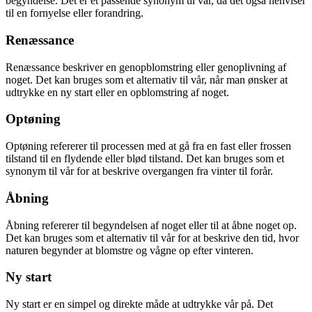
begyndelse. Det er et passende synonym til vår, da det også henviser
til en fornyelse eller forandring.
Renæssance
Renæssance beskriver en genopblomstring eller genoplivning af
noget. Det kan bruges som et alternativ til vår, når man ønsker at
udtrykke en ny start eller en opblomstring af noget.
Optøning
Optøning refererer til processen med at gå fra en fast eller frossen
tilstand til en flydende eller blød tilstand. Det kan bruges som et
synonym til vår for at beskrive overgangen fra vinter til forår.
Åbning
Åbning refererer til begyndelsen af noget eller til at åbne noget op.
Det kan bruges som et alternativ til vår for at beskrive den tid, hvor
naturen begynder at blomstre og vågne op efter vinteren.
Ny start
Ny start er en simpel og direkte måde at udtrykke vår på. Det