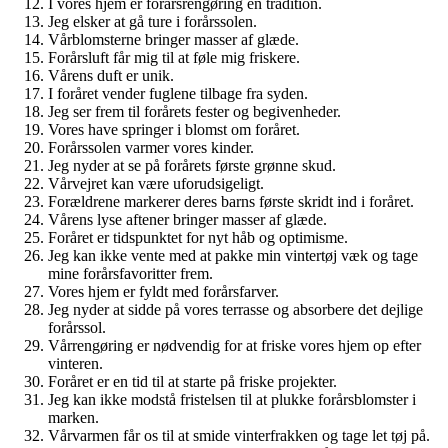
I vores hjem er forårsrengøring en tradition.
Jeg elsker at gå ture i forårssolen.
Vårblomsterne bringer masser af glæde.
Forårsluft får mig til at føle mig friskere.
Vårens duft er unik.
I foråret vender fuglene tilbage fra syden.
Jeg ser frem til forårets fester og begivenheder.
Vores have springer i blomst om foråret.
Forårssolen varmer vores kinder.
Jeg nyder at se på forårets første grønne skud.
Vårvejret kan være uforudsigeligt.
Forældrene markerer deres barns første skridt ind i foråret.
Vårens lyse aftener bringer masser af glæde.
Foråret er tidspunktet for nyt håb og optimisme.
Jeg kan ikke vente med at pakke min vintertøj væk og tage
mine forårsfavoritter frem.
Vores hjem er fyldt med forårsfarver.
Jeg nyder at sidde på vores terrasse og absorbere det dejlige
forårssol.
Vårrengøring er nødvendig for at friske vores hjem op efter
vinteren.
Foråret er en tid til at starte på friske projekter.
Jeg kan ikke modstå fristelsen til at plukke forårsblomster i
marken.
Vårvarmen får os til at smide vinterfrakken og tage let tøj på.