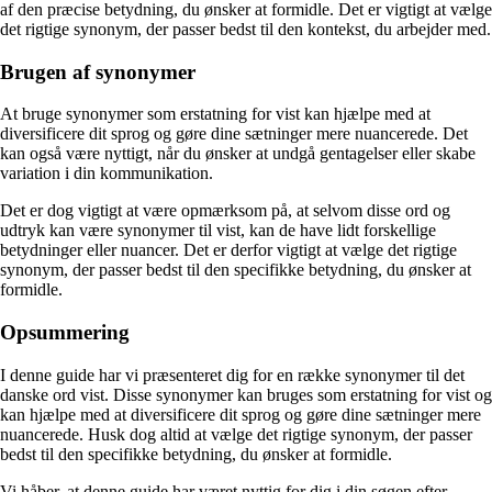
af den præcise betydning, du ønsker at formidle. Det er vigtigt at vælge
det rigtige synonym, der passer bedst til den kontekst, du arbejder med.
Brugen af synonymer
At bruge synonymer som erstatning for vist kan hjælpe med at
diversificere dit sprog og gøre dine sætninger mere nuancerede. Det
kan også være nyttigt, når du ønsker at undgå gentagelser eller skabe
variation i din kommunikation.
Det er dog vigtigt at være opmærksom på, at selvom disse ord og
udtryk kan være synonymer til vist, kan de have lidt forskellige
betydninger eller nuancer. Det er derfor vigtigt at vælge det rigtige
synonym, der passer bedst til den specifikke betydning, du ønsker at
formidle.
Opsummering
I denne guide har vi præsenteret dig for en række synonymer til det
danske ord vist. Disse synonymer kan bruges som erstatning for vist og
kan hjælpe med at diversificere dit sprog og gøre dine sætninger mere
nuancerede. Husk dog altid at vælge det rigtige synonym, der passer
bedst til den specifikke betydning, du ønsker at formidle.
Vi håber, at denne guide har været nyttig for dig i din søgen efter