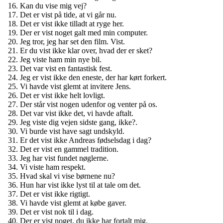
Kan du vise mig vej?
Det er vist på tide, at vi går nu.
Det er vist ikke tilladt at ryge her.
Der er vist noget galt med min computer.
Jeg tror, jeg har set den film. Vist.
Er du vist ikke klar over, hvad der er sket?
Jeg viste ham min nye bil.
Det var vist en fantastisk fest.
Jeg er vist ikke den eneste, der har kørt forkert.
Vi havde vist glemt at invitere Jens.
Det er vist ikke helt lovligt.
Der står vist nogen udenfor og venter på os.
Det var vist ikke det, vi havde aftalt.
Jeg viste dig vejen sidste gang, ikke?.
Vi burde vist have sagt undskyld.
Er det vist ikke Andreas fødselsdag i dag?
Det er vist en gammel tradition.
Jeg har vist fundet nøglerne.
Vi viste ham respekt.
Hvad skal vi vise børnene nu?
Hun har vist ikke lyst til at tale om det.
Det er vist ikke rigtigt.
Vi havde vist glemt at købe gaver.
Det er vist nok til i dag.
Der er vist noget, du ikke har fortalt mig.