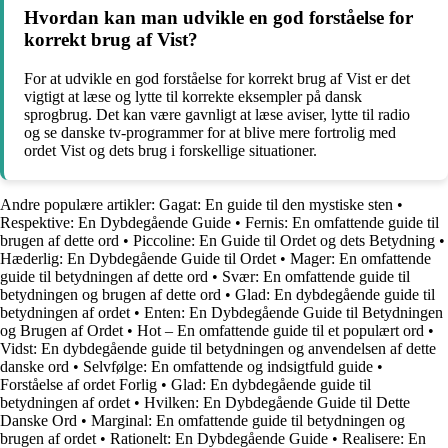
Hvordan kan man udvikle en god forståelse for
korrekt brug af Vist?
For at udvikle en god forståelse for korrekt brug af Vist er det
vigtigt at læse og lytte til korrekte eksempler på dansk
sprogbrug. Det kan være gavnligt at læse aviser, lytte til radio
og se danske tv-programmer for at blive mere fortrolig med
ordet Vist og dets brug i forskellige situationer.
Andre populære artikler:
Gagat: En guide til den mystiske sten
•
Respektive: En Dybdegående Guide
•
Fernis: En omfattende guide til
brugen af dette ord
•
Piccoline: En Guide til Ordet og dets Betydning
•
Hæderlig: En Dybdegående Guide til Ordet
•
Mager: En omfattende
guide til betydningen af dette ord
•
Svær: En omfattende guide til
betydningen og brugen af dette ord
•
Glad: En dybdegående guide til
betydningen af ordet
•
Enten: En Dybdegående Guide til Betydningen
og Brugen af Ordet
•
Hot – En omfattende guide til et populært ord
•
Vidst: En dybdegående guide til betydningen og anvendelsen af dette
danske ord
•
Selvfølge: En omfattende og indsigtfuld guide
•
Forståelse af ordet Forlig
•
Glad: En dybdegående guide til
betydningen af ordet
•
Hvilken: En Dybdegående Guide til Dette
Danske Ord
•
Marginal: En omfattende guide til betydningen og
brugen af ordet
•
Rationelt: En Dybdegående Guide
•
Realisere: En