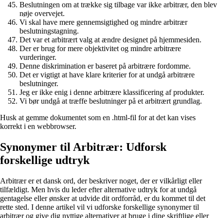
Beslutningen om at trække sig tilbage var ikke arbitrær, den blev
nøje overvejet.
Vi skal have mere gennemsigtighed og mindre arbitrær
beslutningstagning.
Det var et arbitrært valg at ændre designet på hjemmesiden.
Der er brug for mere objektivitet og mindre arbitrære
vurderinger.
Denne diskrimination er baseret på arbitrære fordomme.
Det er vigtigt at have klare kriterier for at undgå arbitrære
beslutninger.
Jeg er ikke enig i denne arbitrære klassificering af produkter.
Vi bør undgå at træffe beslutninger på et arbitrært grundlag.
Husk at gemme dokumentet som en .html-fil for at det kan vises
korrekt i en webbrowser.
Synonymer til Arbitrær: Udforsk
forskellige udtryk
Arbitrær er et dansk ord, der beskriver noget, der er vilkårligt eller
tilfældigt. Men hvis du leder efter alternative udtryk for at undgå
gentagelse eller ønsker at udvide dit ordforråd, er du kommet til det
rette sted. I denne artikel vil vi udforske forskellige synonymer til
arbitrær og give dig nyttige alternativer at bruge i dine skriftlige eller