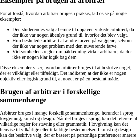
Eksempler på brugen af arbitrær
For at forstå, hvordan arbitrær bruges i praksis, lad os se på nogle
eksempler:
Den studerendes valg af emne til opgaven virkede arbitrært, da
der ikke var nogen åbenlys grund til, hvorfor det blev valgt.
Hun besluttede arbitrært at ændre farven på væggene, selvom
der ikke var noget problem med den nuværende farve.
Virksomhedens regler om påklædning virker arbitrære, da der
ikke er nogen klar logik bag dem.
Disse eksempler viser, hvordan arbitrær bruges til at beskrive noget,
der er vilkårligt eller tilfældigt. Det indikerer, at der ikke er nogen
objektiv eller logisk grund til, at noget er på en bestemt måde.
Brugen af arbitrær i forskellige
sammenhænge
Arbitrær bruges i mange forskellige sammenhænge, herunder i sprog,
lovgivning, kunst og design. Når det bruges i sprog, kan det referere til
vilkårlige regler for stavning eller grammatik. I lovgivning kan det
henvise til vilkårlige eller tilfældige bestemmelser. I kunst og design
kan det beskrive valg, der er baseret på personlige præferencer snarere