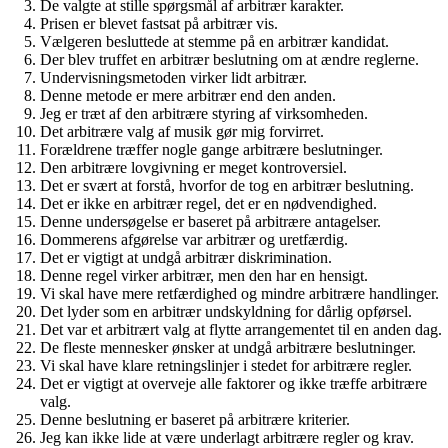
De valgte at stille spørgsmål af arbitrær karakter.
Prisen er blevet fastsat på arbitrær vis.
Vælgeren besluttede at stemme på en arbitrær kandidat.
Der blev truffet en arbitrær beslutning om at ændre reglerne.
Undervisningsmetoden virker lidt arbitrær.
Denne metode er mere arbitrær end den anden.
Jeg er træt af den arbitrære styring af virksomheden.
Det arbitrære valg af musik gør mig forvirret.
Forældrene træffer nogle gange arbitrære beslutninger.
Den arbitrære lovgivning er meget kontroversiel.
Det er svært at forstå, hvorfor de tog en arbitrær beslutning.
Det er ikke en arbitrær regel, det er en nødvendighed.
Denne undersøgelse er baseret på arbitrære antagelser.
Dommerens afgørelse var arbitrær og uretfærdig.
Det er vigtigt at undgå arbitrær diskrimination.
Denne regel virker arbitrær, men den har en hensigt.
Vi skal have mere retfærdighed og mindre arbitrære handlinger.
Det lyder som en arbitrær undskyldning for dårlig opførsel.
Det var et arbitrært valg at flytte arrangementet til en anden dag.
De fleste mennesker ønsker at undgå arbitrære beslutninger.
Vi skal have klare retningslinjer i stedet for arbitrære regler.
Det er vigtigt at overveje alle faktorer og ikke træffe arbitrære
valg.
Denne beslutning er baseret på arbitrære kriterier.
Jeg kan ikke lide at være underlagt arbitrære regler og krav.