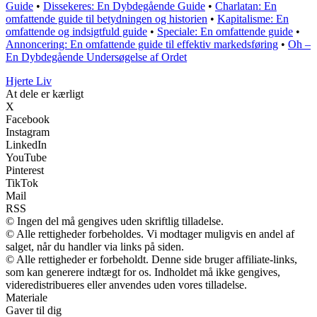
Guide
•
Dissekeres: En Dybdegående Guide
•
Charlatan: En
omfattende guide til betydningen og historien
•
Kapitalisme: En
omfattende og indsigtfuld guide
•
Speciale: En omfattende guide
•
Annoncering: En omfattende guide til effektiv markedsføring
•
Oh –
En Dybdegående Undersøgelse af Ordet
Hjerte Liv
At dele er kærligt
X
Facebook
Instagram
LinkedIn
YouTube
Pinterest
TikTok
Mail
RSS
© Ingen del må gengives uden skriftlig tilladelse.
© Alle rettigheder forbeholdes. Vi modtager muligvis en andel af
salget, når du handler via links på siden.
© Alle rettigheder er forbeholdt. Denne side bruger affiliate-links,
som kan generere indtægt for os. Indholdet må ikke gengives,
videredistribueres eller anvendes uden vores tilladelse.
Materiale
Gaver til dig