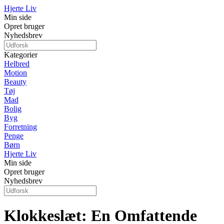
Hjerte Liv
Min side
Opret bruger
Nyhedsbrev
Kategorier
Helbred
Motion
Beauty
Tøj
Mad
Bolig
Byg
Forretning
Penge
Børn
Hjerte Liv
Min side
Opret bruger
Nyhedsbrev
Klokkeslæt: En Omfattende