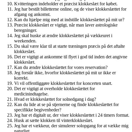
Kvitteringen indeholder et præcist klokkeslæt for købet.
Jeg har bestilt billetterne online, og de viser klokkeslættet for
afgang og ankomst.
Kan du hjælpe mig med at indstille klokkeslættet på mit ur?
Præcist klokkeslæt er vigtigt, når man laver astrologiske
beregninger.
Jeg skal huske at ændre klokkeslættet på vækkeuret i
weekenden.
Du skal være klar til at starte træningen præcis på det aftalte
klokkeslæt.
Det er vigtigt at ankomme til flyet i god tid inden det angivne
klokkeslæt.
Kan du ændre klokkeslættet for vores reservation?
Jeg forstår ikke, hvorfor klokkeslættet på mit ur ikke er
korrekt.
Vi vil offentliggøre klokkeslættet for koncerten snart.
Det er vigtigt at overholde klokkeslættet for
medicinindtagelse.
Hvad er klokkeslættet for solnedgang i dag?
Kan du lide at se på stjernerne og finde klokkeslættet for
specifikke begivenheder?
Jeg har et digitalt ur, der viser klokkeslættet i 24 timers format.
Husk at sætte klokken til vinterklokkeslæt.
Jeg har et vækkeur, der simulerer solopgang for at vække mig
naturligt.