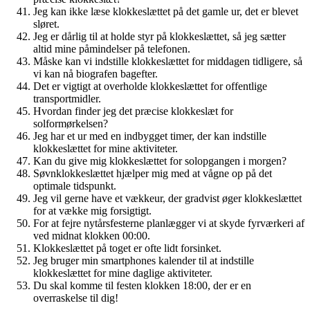
Jeg kan ikke læse klokkeslættet på det gamle ur, det er blevet
sløret.
Jeg er dårlig til at holde styr på klokkeslættet, så jeg sætter
altid mine påmindelser på telefonen.
Måske kan vi indstille klokkeslættet for middagen tidligere, så
vi kan nå biografen bagefter.
Det er vigtigt at overholde klokkeslættet for offentlige
transportmidler.
Hvordan finder jeg det præcise klokkeslæt for
solformørkelsen?
Jeg har et ur med en indbygget timer, der kan indstille
klokkeslættet for mine aktiviteter.
Kan du give mig klokkeslættet for solopgangen i morgen?
Søvnklokkeslættet hjælper mig med at vågne op på det
optimale tidspunkt.
Jeg vil gerne have et vækkeur, der gradvist øger klokkeslættet
for at vække mig forsigtigt.
For at fejre nytårsfesterne planlægger vi at skyde fyrværkeri af
ved midnat klokken 00:00.
Klokkeslættet på toget er ofte lidt forsinket.
Jeg bruger min smartphones kalender til at indstille
klokkeslættet for mine daglige aktiviteter.
Du skal komme til festen klokken 18:00, der er en
overraskelse til dig!