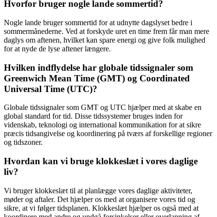
Hvorfor bruger nogle lande sommertid?
Nogle lande bruger sommertid for at udnytte dagslyset bedre i
sommermånederne. Ved at forskyde uret en time frem får man mere
daglys om aftenen, hvilket kan spare energi og give folk mulighed
for at nyde de lyse aftener længere.
Hvilken indflydelse har globale tidssignaler som
Greenwich Mean Time (GMT) og Coordinated
Universal Time (UTC)?
Globale tidssignaler som GMT og UTC hjælper med at skabe en
global standard for tid. Disse tidssystemer bruges inden for
videnskab, teknologi og international kommunikation for at sikre
præcis tidsangivelse og koordinering på tværs af forskellige regioner
og tidszoner.
Hvordan kan vi bruge klokkeslæt i vores daglige
liv?
Vi bruger klokkeslæt til at planlægge vores daglige aktiviteter,
møder og aftaler. Det hjælper os med at organisere vores tid og
sikre, at vi følger tidsplanen. Klokkeslæt hjælper os også med at
koordinere med andre og undgå forsinkelser eller overlapning af