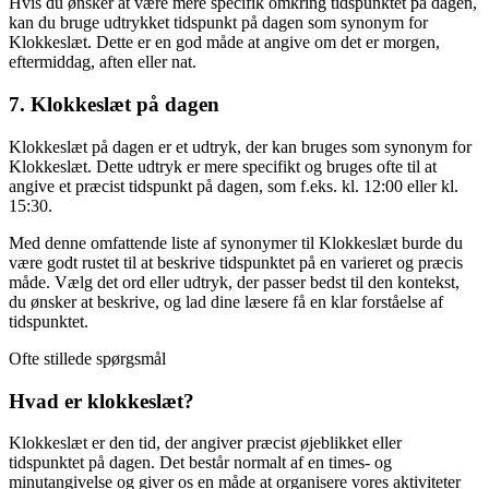
Hvis du ønsker at være mere specifik omkring tidspunktet på dagen,
kan du bruge udtrykket tidspunkt på dagen som synonym for
Klokkeslæt. Dette er en god måde at angive om det er morgen,
eftermiddag, aften eller nat.
7. Klokkeslæt på dagen
Klokkeslæt på dagen er et udtryk, der kan bruges som synonym for
Klokkeslæt. Dette udtryk er mere specifikt og bruges ofte til at
angive et præcist tidspunkt på dagen, som f.eks. kl. 12:00 eller kl.
15:30.
Med denne omfattende liste af synonymer til Klokkeslæt burde du
være godt rustet til at beskrive tidspunktet på en varieret og præcis
måde. Vælg det ord eller udtryk, der passer bedst til den kontekst,
du ønsker at beskrive, og lad dine læsere få en klar forståelse af
tidspunktet.
Ofte stillede spørgsmål
Hvad er klokkeslæt?
Klokkeslæt er den tid, der angiver præcist øjeblikket eller
tidspunktet på dagen. Det består normalt af en times- og
minutangivelse og giver os en måde at organisere vores aktiviteter