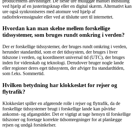
producentens anvisninger. De fleste ure muliggør manuel indstilling
ved hjælp af en justeringsknap eller en digital skærm. Alternativt kan
ure også synkroniseres med atomure ved hjælp af
radiofrekvenssignaler eller ved at tilslutte uret til internettet.
Hvordan kan man skelne mellem forskellige
tidssystemer, som bruges rundt omkring i verden?
Der er forskellige tidssystemer, der bruges rundt omkring i verden,
herunder standardtid, som er det tidssystem, der bruges i hver
tidszone i verden, og koordineret universal tid (UTC), der bruges
inden for videnskab og teknologi. Derudover bruger nogle lande
eller regioner deres eget tidssystem, der afviger fra standardtiden,
som f.eks. Sommertid.
Hvilken betydning har klokkeslæt for rejser og
flytrafik?
Klokkeslæt spiller en afgørende rolle i rejser og flytrafik, da de
forskellige tidssystemer brugt i forskellige lande kan påvirke
ankomst- og afgangstider. Det er vigtigt at tage hensyn til forskellige
tidszoner og foretage korrekte tidsomregninger for at planlægge
rejsen og undgå forsinkelser.