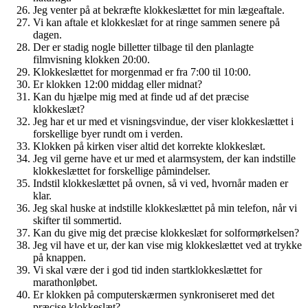
Jeg venter på at bekræfte klokkeslættet for min lægeaftale.
Vi kan aftale et klokkeslæt for at ringe sammen senere på
dagen.
Der er stadig nogle billetter tilbage til den planlagte
filmvisning klokken 20:00.
Klokkeslættet for morgenmad er fra 7:00 til 10:00.
Er klokken 12:00 middag eller midnat?
Kan du hjælpe mig med at finde ud af det præcise
klokkeslæt?
Jeg har et ur med et visningsvindue, der viser klokkeslættet i
forskellige byer rundt om i verden.
Klokken på kirken viser altid det korrekte klokkeslæt.
Jeg vil gerne have et ur med et alarmsystem, der kan indstille
klokkeslættet for forskellige påmindelser.
Indstil klokkeslættet på ovnen, så vi ved, hvornår maden er
klar.
Jeg skal huske at indstille klokkeslættet på min telefon, når vi
skifter til sommertid.
Kan du give mig det præcise klokkeslæt for solformørkelsen?
Jeg vil have et ur, der kan vise mig klokkeslættet ved at trykke
på knappen.
Vi skal være der i god tid inden startklokkeslættet for
marathonløbet.
Er klokken på computerskærmen synkroniseret med det
præcise klokkeslæt?