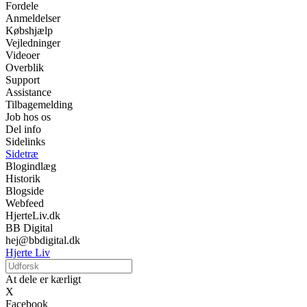
Fordele
Anmeldelser
Købshjælp
Vejledninger
Videoer
Overblik
Support
Assistance
Tilbagemelding
Job hos os
Del info
Sidelinks
Sidetræ
Blogindlæg
Historik
Blogside
Webfeed
HjerteLiv.dk
BB Digital
hej@bbdigital.dk
Hjerte Liv
At dele er kærligt
X
Facebook