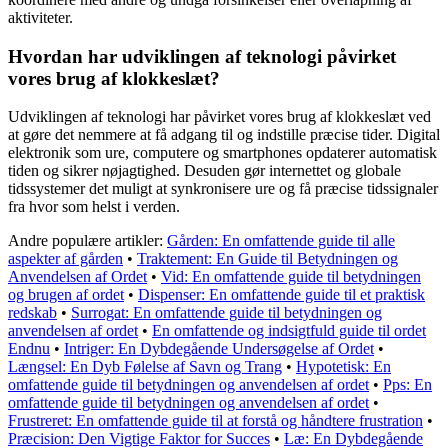
aktiviteter.
Hvordan har udviklingen af ​​teknologi påvirket
vores brug af klokkeslæt?
Udviklingen af ​​teknologi har påvirket vores brug af klokkeslæt ved
at gøre det nemmere at få adgang til og indstille præcise tider. Digital
elektronik som ure, computere og smartphones opdaterer automatisk
tiden og sikrer nøjagtighed. Desuden gør internettet og globale
tidssystemer det muligt at synkronisere ure og få præcise tidssignaler
fra hvor som helst i verden.
Andre populære artikler:
Gården: En omfattende guide til alle
aspekter af gården
•
Traktement: En Guide til Betydningen og
Anvendelsen af Ordet
•
Vid: En omfattende guide til betydningen
og brugen af ordet
•
Dispenser: En omfattende guide til et praktisk
redskab
•
Surrogat: En omfattende guide til betydningen og
anvendelsen af ordet
•
En omfattende og indsigtfuld guide til ordet
Endnu
•
Intriger: En Dybdegående Undersøgelse af Ordet
•
Længsel: En Dyb Følelse af Savn og Trang
•
Hypotetisk: En
omfattende guide til betydningen og anvendelsen af ordet
•
Pps: En
omfattende guide til betydningen og anvendelsen af ordet
•
Frustreret: En omfattende guide til at forstå og håndtere frustration
•
Præcision: Den Vigtige Faktor for Succes
•
Læ: En Dybdegående