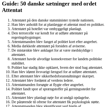
Guide: 50 danske sætninger med ordet
Attentat
Attentatet på den danske statsminister rystede nationen.
Han blev anholdt for at planlægge et attentat mod en politiker.
Attentatet på hotellet var omhyggeligt planlagt.
Den terrorcelle var kendt for at udføre attentater på
regeringsbygninger.
Attentatmanden blev fanget af politiet kort efter angrebet.
Media dækkede attentatet på forsiden af aviserne.
De mistænkte blev anklaget for at være medskyldige i
attentatet.
Attentatet havde alvorlige konsekvenser for landets politiske
stabilitet.
Politiet har stadig ikke opklaret, hvem der stod bag attentatet.
Han blev idømt livsvarigt fængsel for at udføre attentatet.
Efter attentatet blev sikkerhedsforanstaltninger skærpet.
Attentatet blev fordømt af verdens ledere.
Attentatmanden forsøgte at flygte efter angrebet.
Politiet fandt spor af sprængstoffer på gerningsstedet for
attentatet.
Attentatet blev planlagt nøje for at undgå opdagelse.
De pårørende til ofrene for attentatet fik psykologisk støtte.
Attentatmanden blev identificeret ved hjælp af