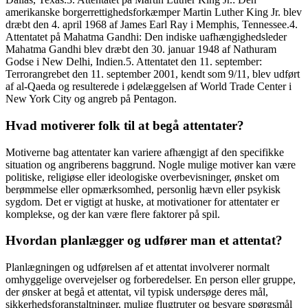
amerikanske borgerrettighedsforkæmper Martin Luther King Jr. blev
dræbt den 4. april 1968 af James Earl Ray i Memphis, Tennessee.4.
Attentatet på Mahatma Gandhi: Den indiske uafhængighedsleder
Mahatma Gandhi blev dræbt den 30. januar 1948 af Nathuram
Godse i New Delhi, Indien.5. Attentatet den 11. september:
Terrorangrebet den 11. september 2001, kendt som 9/11, blev udført
af al-Qaeda og resulterede i ødelæggelsen af World Trade Center i
New York City og angreb på Pentagon.
Hvad motiverer folk til at begå attentater?
Motiverne bag attentater kan variere afhængigt af den specifikke
situation og angriberens baggrund. Nogle mulige motiver kan være
politiske, religiøse eller ideologiske overbevisninger, ønsket om
berømmelse eller opmærksomhed, personlig hævn eller psykisk
sygdom. Det er vigtigt at huske, at motivationer for attentater er
komplekse, og der kan være flere faktorer på spil.
Hvordan planlægger og udfører man et attentat?
Planlægningen og udførelsen af et attentat involverer normalt
omhyggelige overvejelser og forberedelser. En person eller gruppe,
der ønsker at begå et attentat, vil typisk undersøge deres mål,
sikkerhedsforanstaltninger, mulige flugtruter og besvare spørgsmål