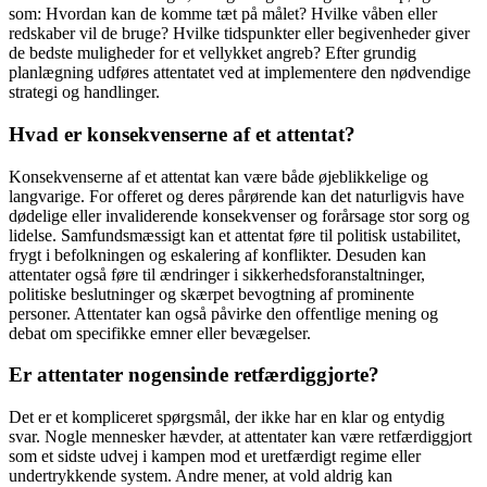
som: Hvordan kan de komme tæt på målet? Hvilke våben eller
redskaber vil de bruge? Hvilke tidspunkter eller begivenheder giver
de bedste muligheder for et vellykket angreb? Efter grundig
planlægning udføres attentatet ved at implementere den nødvendige
strategi og handlinger.
Hvad er konsekvenserne af et attentat?
Konsekvenserne af et attentat kan være både øjeblikkelige og
langvarige. For offeret og deres pårørende kan det naturligvis have
dødelige eller invaliderende konsekvenser og forårsage stor sorg og
lidelse. Samfundsmæssigt kan et attentat føre til politisk ustabilitet,
frygt i befolkningen og eskalering af konflikter. Desuden kan
attentater også føre til ændringer i sikkerhedsforanstaltninger,
politiske beslutninger og skærpet bevogtning af prominente
personer. Attentater kan også påvirke den offentlige mening og
debat om specifikke emner eller bevægelser.
Er attentater nogensinde retfærdiggjorte?
Det er et kompliceret spørgsmål, der ikke har en klar og entydig
svar. Nogle mennesker hævder, at attentater kan være retfærdiggjort
som et sidste udvej i kampen mod et uretfærdigt regime eller
undertrykkende system. Andre mener, at vold aldrig kan