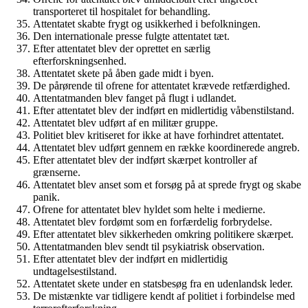
transporteret til hospitalet for behandling.
Attentatet skabte frygt og usikkerhed i befolkningen.
Den internationale presse fulgte attentatet tæt.
Efter attentatet blev der oprettet en særlig
efterforskningsenhed.
Attentatet skete på åben gade midt i byen.
De pårørende til ofrene for attentatet krævede retfærdighed.
Attentatmanden blev fanget på flugt i udlandet.
Efter attentatet blev der indført en midlertidig våbenstilstand.
Attentatet blev udført af en militær gruppe.
Politiet blev kritiseret for ikke at have forhindret attentatet.
Attentatet blev udført gennem en række koordinerede angreb.
Efter attentatet blev der indført skærpet kontroller af
grænserne.
Attentatet blev anset som et forsøg på at sprede frygt og skabe
panik.
Ofrene for attentatet blev hyldet som helte i medierne.
Attentatet blev fordømt som en forfærdelig forbrydelse.
Efter attentatet blev sikkerheden omkring politikere skærpet.
Attentatmanden blev sendt til psykiatrisk observation.
Efter attentatet blev der indført en midlertidig
undtagelsestilstand.
Attentatet skete under en statsbesøg fra en udenlandsk leder.
De mistænkte var tidligere kendt af politiet i forbindelse med