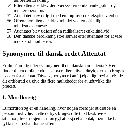
terrorefterforskning.
Efter attentatet blev der iværksat en omfattende politi- og
militæroperation.
Attentatet blev udført med en improviseret eksplosiv enhed.
Ofrene for attentatet blev mindet ved en offentlig
mindegudstjeneste.
Attentatet blev udført af en radikaliseret enkeltindivid.
Den danske befolkning stod samlet efter attentatet for at vise
modstand mod terror.
Synonymer til dansk ordet Attentat
Er du på udkig efter synonymer til det danske ord attentat? Her
finder du en omfattende liste over alternative udtryk, der kan bruges
i stedet for attentat. Disse synonymer kan hjælpe dig med at udvide
dit ordforråd og give dig flere muligheder for at udtrykke dig
præcist.
1. Mordforsøg
Et mordforsøg er en handling, hvor nogen forsøger at dræbe en
person med vilje. Dette udtryk bruges ofte til at beskrive en
situation, hvor nogen har forsøgt at begå et attentat, men ikke har
lykkedes med at dræbe offeret.