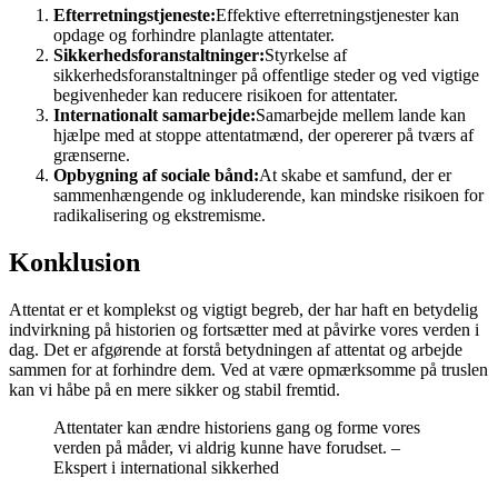
Efterretningstjeneste:
Effektive efterretningstjenester kan
opdage og forhindre planlagte attentater.
Sikkerhedsforanstaltninger:
Styrkelse af
sikkerhedsforanstaltninger på offentlige steder og ved vigtige
begivenheder kan reducere risikoen for attentater.
Internationalt samarbejde:
Samarbejde mellem lande kan
hjælpe med at stoppe attentatmænd, der opererer på tværs af
grænserne.
Opbygning af sociale bånd:
At skabe et samfund, der er
sammenhængende og inkluderende, kan mindske risikoen for
radikalisering og ekstremisme.
Konklusion
Attentat er et komplekst og vigtigt begreb, der har haft en betydelig
indvirkning på historien og fortsætter med at påvirke vores verden i
dag. Det er afgørende at forstå betydningen af attentat og arbejde
sammen for at forhindre dem. Ved at være opmærksomme på truslen
kan vi håbe på en mere sikker og stabil fremtid.
Attentater kan ændre historiens gang og forme vores
verden på måder, vi aldrig kunne have forudset. –
Ekspert i international sikkerhed