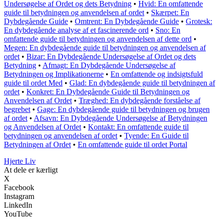
Undersøgelse af Ordet og dets Betydning
•
Hvid: En omfattende
guide til betydningen og anvendelsen af ordet
•
Skærpet: En
Dybdegående Guide
•
Omtrent: En Dybdegående Guide
•
Grotesk:
En dybdegående analyse af et fascinerende ord
•
Sno: En
omfattende guide til betydningen og anvendelsen af dette ord
•
Megen: En dybdegående guide til betydningen og anvendelsen af
ordet
•
Bizar: En Dybdegående Undersøgelse af Ordet og dets
Betydning
•
Afmagt: En Dybdegående Undersøgelse af
Betydningen og Implikationerne
•
En omfattende og indsigtsfuld
guide til ordet Med
•
Glad: En dybdegående guide til betydningen af
ordet
•
Konkret: En Dybdegående Guide til Betydningen og
Anvendelsen af Ordet
•
Træghed: En dybdegående forståelse af
begrebet
•
Gage: En dybdegående guide til betydningen og brugen
af ordet
•
Afsavn: En Dybdegående Undersøgelse af Betydningen
og Anvendelsen af Ordet
•
Kontakt: En omfattende guide til
betydningen og anvendelsen af ordet
•
Tyende: En Guide til
Betydningen af Ordet
•
En omfattende guide til ordet Portal
Hjerte Liv
At dele er kærligt
X
Facebook
Instagram
LinkedIn
YouTube