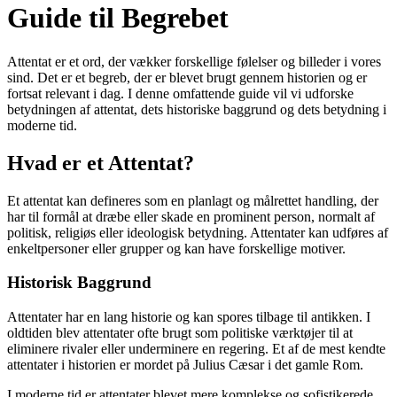
Guide til Begrebet
Attentat er et ord, der vækker forskellige følelser og billeder i vores
sind. Det er et begreb, der er blevet brugt gennem historien og er
fortsat relevant i dag. I denne omfattende guide vil vi udforske
betydningen af attentat, dets historiske baggrund og dets betydning i
moderne tid.
Hvad er et Attentat?
Et attentat kan defineres som en planlagt og målrettet handling, der
har til formål at dræbe eller skade en prominent person, normalt af
politisk, religiøs eller ideologisk betydning. Attentater kan udføres af
enkeltpersoner eller grupper og kan have forskellige motiver.
Historisk Baggrund
Attentater har en lang historie og kan spores tilbage til antikken. I
oldtiden blev attentater ofte brugt som politiske værktøjer til at
eliminere rivaler eller underminere en regering. Et af de mest kendte
attentater i historien er mordet på Julius Cæsar i det gamle Rom.
I moderne tid er attentater blevet mere komplekse og sofistikerede.