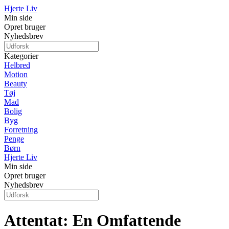
Hjerte Liv
Min side
Opret bruger
Nyhedsbrev
Kategorier
Helbred
Motion
Beauty
Tøj
Mad
Bolig
Byg
Forretning
Penge
Børn
Hjerte Liv
Min side
Opret bruger
Nyhedsbrev
Attentat: En Omfattende