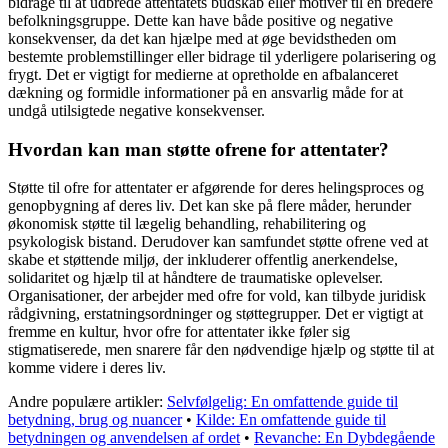
bidrage til at udbrede attentatets budskab eller motiver til en bredere
befolkningsgruppe. Dette kan have både positive og negative
konsekvenser, da det kan hjælpe med at øge bevidstheden om
bestemte problemstillinger eller bidrage til yderligere polarisering og
frygt. Det er vigtigt for medierne at opretholde en afbalanceret
dækning og formidle informationer på en ansvarlig måde for at
undgå utilsigtede negative konsekvenser.
Hvordan kan man støtte ofrene for attentater?
Støtte til ofre for attentater er afgørende for deres helingsproces og
genopbygning af deres liv. Det kan ske på flere måder, herunder
økonomisk støtte til lægelig behandling, rehabilitering og
psykologisk bistand. Derudover kan samfundet støtte ofrene ved at
skabe et støttende miljø, der inkluderer offentlig anerkendelse,
solidaritet og hjælp til at håndtere de traumatiske oplevelser.
Organisationer, der arbejder med ofre for vold, kan tilbyde juridisk
rådgivning, erstatningsordninger og støttegrupper. Det er vigtigt at
fremme en kultur, hvor ofre for attentater ikke føler sig
stigmatiserede, men snarere får den nødvendige hjælp og støtte til at
komme videre i deres liv.
Andre populære artikler:
Selvfølgelig: En omfattende guide til
betydning, brug og nuancer
•
Kilde: En omfattende guide til
betydningen og anvendelsen af ordet
•
Revanche: En Dybdegående