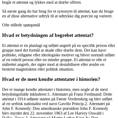
begår et attentat og lykkes med at dræbe offeret.
Så næste gang du har brug for et synonym til attentat, kan du bruge
en af disse alternative udtryk til at udtrykke dig præcist og varieret.
Ofte stillede spørgsmål
Hvad er betydningen af begrebet attentat?
Et attentat er en planlagt og udført angreb på en specifik person eller
gruppe med det formål at skade eller dræbe dem. Det kan have
politiske, religiøse eller ideologiske motiver og bliver normalt udført
af en enkelt person eller en mindre gruppe. Et attentat er ofte et
målrettet angreb, der sigter mod at destabilisere eller ændre en
bestemt magtstruktur eller politisk situation.
Hvad er de mest kendte attentater i historien?
Der er mange kendte attentater i historien, men nogle af de mest
betydningsfulde inkluderer:1. Attentatet på Franz Ferdinand: Dette
attentat i 1914 udløste starten på Første Verdenskrig og blev udført
af en serbisk nationalist ved navn Gavrilo Princip.2. Attentatet på
John F. Kennedy: Den amerikanske præsident John F. Kennedy
blev myrdet den 22. november 1963 af Lee Harvey Oswald i
Dallas, Texas.3. Attentatet på Martin Luther King Jr.: Den