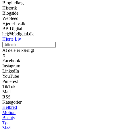
Blogindlæg
Historik
Blogside
Webfeed
HjerteLiv.dk
BB Digital
hej@bbdigital.dk
Hjerte Liv
At dele er kærligt
X
Facebook
Instagram
LinkedIn
YouTube
Pinterest
TikTok
Mail
RSS
Kategorier
Helbred
Motion
Beauty
Tøj
Mad