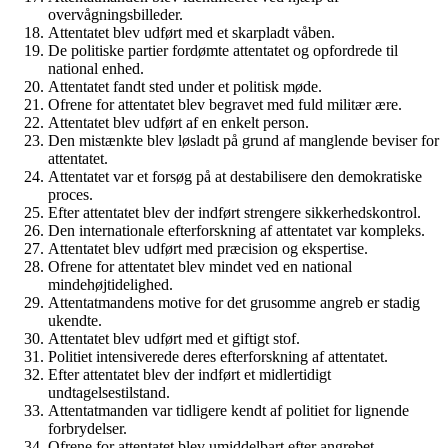
overvågningsbilleder.
Attentatet blev udført med et skarpladt våben.
De politiske partier fordømte attentatet og opfordrede til
national enhed.
Attentatet fandt sted under et politisk møde.
Ofrene for attentatet blev begravet med fuld militær ære.
Attentatet blev udført af en enkelt person.
Den mistænkte blev løsladt på grund af manglende beviser for
attentatet.
Attentatet var et forsøg på at destabilisere den demokratiske
proces.
Efter attentatet blev der indført strengere sikkerhedskontrol.
Den internationale efterforskning af attentatet var kompleks.
Attentatet blev udført med præcision og ekspertise.
Ofrene for attentatet blev mindet ved en national
mindehøjtidelighed.
Attentatmandens motive for det grusomme angreb er stadig
ukendte.
Attentatet blev udført med et giftigt stof.
Politiet intensiverede deres efterforskning af attentatet.
Efter attentatet blev der indført et midlertidigt
undtagelsestilstand.
Attentatmanden var tidligere kendt af politiet for lignende
forbrydelser.
Ofrene for attentatet blev umiddelbart efter angrebet