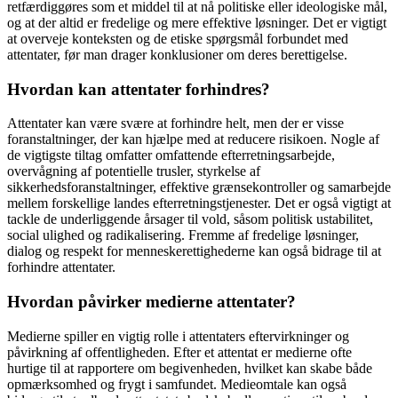
retfærdiggøres som et middel til at nå politiske eller ideologiske mål,
og at der altid er fredelige og mere effektive løsninger. Det er vigtigt
at overveje konteksten og de etiske spørgsmål forbundet med
attentater, før man drager konklusioner om deres berettigelse.
Hvordan kan attentater forhindres?
Attentater kan være svære at forhindre helt, men der er visse
foranstaltninger, der kan hjælpe med at reducere risikoen. Nogle af
de vigtigste tiltag omfatter omfattende efterretningsarbejde,
overvågning af potentielle trusler, styrkelse af
sikkerhedsforanstaltninger, effektive grænsekontroller og samarbejde
mellem forskellige landes efterretningstjenester. Det er også vigtigt at
tackle de underliggende årsager til vold, såsom politisk ustabilitet,
social ulighed og radikalisering. Fremme af fredelige løsninger,
dialog og respekt for menneskerettighederne kan også bidrage til at
forhindre attentater.
Hvordan påvirker medierne attentater?
Medierne spiller en vigtig rolle i attentaters eftervirkninger og
påvirkning af offentligheden. Efter et attentat er medierne ofte
hurtige til at rapportere om begivenheden, hvilket kan skabe både
opmærksomhed og frygt i samfundet. Medieomtale kan også