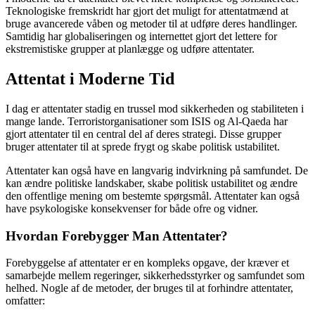
Teknologiske fremskridt har gjort det muligt for attentatmænd at
bruge avancerede våben og metoder til at udføre deres handlinger.
Samtidig har globaliseringen og internettet gjort det lettere for
ekstremistiske grupper at planlægge og udføre attentater.
Attentat i Moderne Tid
I dag er attentater stadig en trussel mod sikkerheden og stabiliteten i
mange lande. Terroristorganisationer som ISIS og Al-Qaeda har
gjort attentater til en central del af deres strategi. Disse grupper
bruger attentater til at sprede frygt og skabe politisk ustabilitet.
Attentater kan også have en langvarig indvirkning på samfundet. De
kan ændre politiske landskaber, skabe politisk ustabilitet og ændre
den offentlige mening om bestemte spørgsmål. Attentater kan også
have psykologiske konsekvenser for både ofre og vidner.
Hvordan Forebygger Man Attentater?
Forebyggelse af attentater er en kompleks opgave, der kræver et
samarbejde mellem regeringer, sikkerhedsstyrker og samfundet som
helhed. Nogle af de metoder, der bruges til at forhindre attentater,
omfatter: