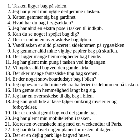
Tasken ligger bag på stolen.
Jeg har glemt min nøgle derhjemme i tasken.
Katten gemmer sig bag gardinet.
Hvad har du bag i rygsækken?
Jeg har altid en ekstra pose i tasken til indkøb.
Kan du se noget i spejlet bag dig?
Der er endnu en overraskelse bag døren.
Vandflasken er altid placeret i sidelommen på rygsækken.
Jeg gemmer altid mine vigtige papirer bag på skuffen.
Der ligger mange hemmeligheder bag hende.
Jeg har glemt min pung i tasken ved indgangen.
Vi mødes altid bagved den gamle kirke.
Der sker mange fantastiske ting bag scenen.
Er der noget snowboardudstyr bag i bilen?
Jeg opbevarer altid mine ekstra batterier i sidelommen på tasken.
Han gemte sin hemmelighed langt bag sig.
Jeg har en overraskelse til dig bag i bilen.
Jeg kan godt lide at læse bøger omkring mysterier og
forbrydelser.
Der er en skat gemt bag ved det gamle træ.
Jeg har glemt min mobiltelefon i tasken.
Kæresten overraskede mig med en weekendtur til Paris.
Jeg har ikke lavet nogen planer for resten af dagen.
Der er en dejlig park lige bagved huset.