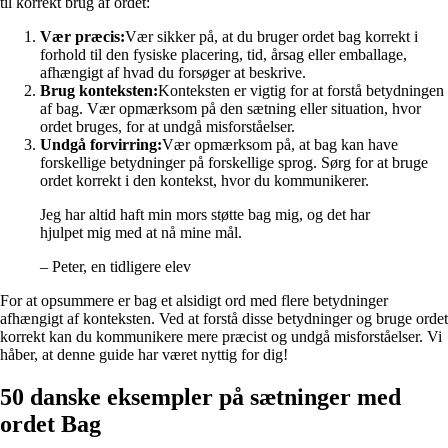
til korrekt brug af ordet:
Vær præcis:
Vær sikker på, at du bruger ordet bag korrekt i
forhold til den fysiske placering, tid, årsag eller emballage,
afhængigt af hvad du forsøger at beskrive.
Brug konteksten:
Konteksten er vigtig for at forstå betydningen
af bag. Vær opmærksom på den sætning eller situation, hvor
ordet bruges, for at undgå misforståelser.
Undgå forvirring:
Vær opmærksom på, at bag kan have
forskellige betydninger på forskellige sprog. Sørg for at bruge
ordet korrekt i den kontekst, hvor du kommunikerer.
Jeg har altid haft min mors støtte bag mig, og det har
hjulpet mig med at nå mine mål.
– Peter, en tidligere elev
For at opsummere er bag et alsidigt ord med flere betydninger
afhængigt af konteksten. Ved at forstå disse betydninger og bruge ordet
korrekt kan du kommunikere mere præcist og undgå misforståelser. Vi
håber, at denne guide har været nyttig for dig!
50 danske eksempler på sætninger med
ordet Bag