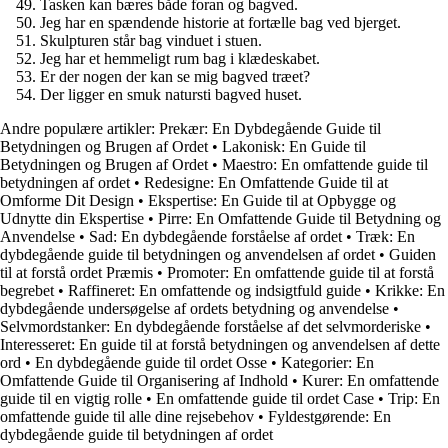
Tasken kan bæres både foran og bagved.
Jeg har en spændende historie at fortælle bag ved bjerget.
Skulpturen står bag vinduet i stuen.
Jeg har et hemmeligt rum bag i klædeskabet.
Er der nogen der kan se mig bagved træet?
Der ligger en smuk natursti bagved huset.
Andre populære artikler:
Prekær: En Dybdegående Guide til
Betydningen og Brugen af Ordet
•
Lakonisk: En Guide til
Betydningen og Brugen af Ordet
•
Maestro: En omfattende guide til
betydningen af ordet
•
Redesigne: En Omfattende Guide til at
Omforme Dit Design
•
Ekspertise: En Guide til at Opbygge og
Udnytte din Ekspertise
•
Pirre: En Omfattende Guide til Betydning og
Anvendelse
•
Sad: En dybdegående forståelse af ordet
•
Træk: En
dybdegående guide til betydningen og anvendelsen af ordet
•
Guiden
til at forstå ordet Præmis
•
Promoter: En omfattende guide til at forstå
begrebet
•
Raffineret: En omfattende og indsigtfuld guide
•
Krikke: En
dybdegående undersøgelse af ordets betydning og anvendelse
•
Selvmordstanker: En dybdegående forståelse af det selvmorderiske
•
Interesseret: En guide til at forstå betydningen og anvendelsen af dette
ord
•
En dybdegående guide til ordet Osse
•
Kategorier: En
Omfattende Guide til Organisering af Indhold
•
Kurer: En omfattende
guide til en vigtig rolle
•
En omfattende guide til ordet Case
•
Trip: En
omfattende guide til alle dine rejsebehov
•
Fyldestgørende: En
dybdegående guide til betydningen af ordet