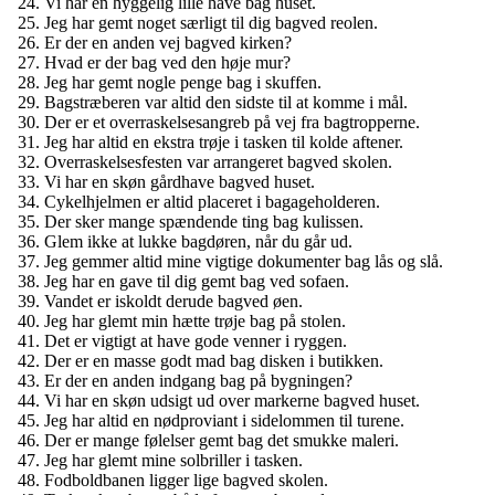
Vi har en hyggelig lille have bag huset.
Jeg har gemt noget særligt til dig bagved reolen.
Er der en anden vej bagved kirken?
Hvad er der bag ved den høje mur?
Jeg har gemt nogle penge bag i skuffen.
Bagstræberen var altid den sidste til at komme i mål.
Der er et overraskelsesangreb på vej fra bagtropperne.
Jeg har altid en ekstra trøje i tasken til kolde aftener.
Overraskelsesfesten var arrangeret bagved skolen.
Vi har en skøn gårdhave bagved huset.
Cykelhjelmen er altid placeret i bagageholderen.
Der sker mange spændende ting bag kulissen.
Glem ikke at lukke bagdøren, når du går ud.
Jeg gemmer altid mine vigtige dokumenter bag lås og slå.
Jeg har en gave til dig gemt bag ved sofaen.
Vandet er iskoldt derude bagved øen.
Jeg har glemt min hætte trøje bag på stolen.
Det er vigtigt at have gode venner i ryggen.
Der er en masse godt mad bag disken i butikken.
Er der en anden indgang bag på bygningen?
Vi har en skøn udsigt ud over markerne bagved huset.
Jeg har altid en nødproviant i sidelommen til turene.
Der er mange følelser gemt bag det smukke maleri.
Jeg har glemt mine solbriller i tasken.
Fodboldbanen ligger lige bagved skolen.