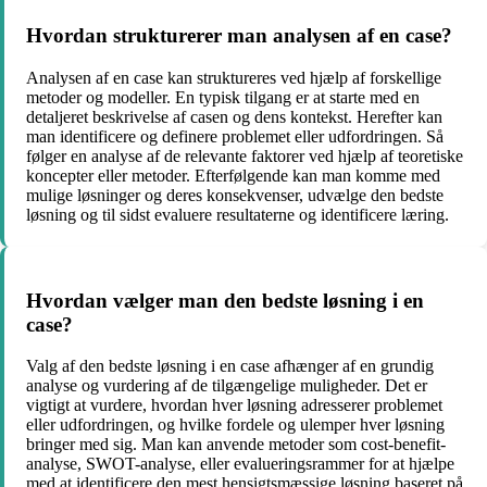
Hvordan strukturerer man analysen af en case?
Analysen af en case kan struktureres ved hjælp af forskellige
metoder og modeller. En typisk tilgang er at starte med en
detaljeret beskrivelse af casen og dens kontekst. Herefter kan
man identificere og definere problemet eller udfordringen. Så
følger en analyse af de relevante faktorer ved hjælp af teoretiske
koncepter eller metoder. Efterfølgende kan man komme med
mulige løsninger og deres konsekvenser, udvælge den bedste
løsning og til sidst evaluere resultaterne og identificere læring.
Hvordan vælger man den bedste løsning i en
case?
Valg af den bedste løsning i en case afhænger af en grundig
analyse og vurdering af de tilgængelige muligheder. Det er
vigtigt at vurdere, hvordan hver løsning adresserer problemet
eller udfordringen, og hvilke fordele og ulemper hver løsning
bringer med sig. Man kan anvende metoder som cost-benefit-
analyse, SWOT-analyse, eller evalueringsrammer for at hjælpe
med at identificere den mest hensigtsmæssige løsning baseret på