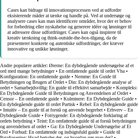
Cases kan bidrage til innovationsprocessen ved at udfordre
eksisterende måder at tænke og handle på. Ved at undersøge og
analysere cases kan man identificere områder, hvor der er behov
for forbedring eller nyskabelse og generere idéer og løsninger til
at adressere disse udfordringer. Cases kan også inspirere til
kreativ tænkning og think-outside-the-box-tilgang, da de
præsenterer konkrete og autentiske udfordringer, der kræver
innovative og unikke løsninger.
Andre populære artikler:
Ørerne: En dybdegående undersøgelse af et
ord med mange betydninger
•
En omfattende guide til ordet Vha
•
Konfiguration: En omfattende guide
•
Nemme: En Guide til
Betydningen og Brugen af Ordet
•
Din: En dybdegående analyse af
ordet
•
Samarbejdsvillig: En guide til effektivt samarbejde
•
Kompleks:
En Dybdegående Guide til Betydningen og Anvendelsen af Ordet
•
Censor – En omfattende guide
•
Kulminere: En Dybdegående Guide
•
En dybdegående guide til ordet Partisk
•
Rebel: En dybdegående guide
•
Intuitiv – En guide til at forstå og anvende begrebet
•
Erhverv – En
Dybdegående Guide
•
Forrygende: En dybdegående forklaring af
ordets betydning
•
Teint: En omfattende guide til at forstå betydningen
og anvendelsen af ordet
•
Ga: En Dybdegående Undersøgelse af Et
Ord
•
Forbud: En omfattende og indsigtsfuld guide
•
Guide til
Parafrasering: Hvad betyder det, og hvordan gør man det?
•