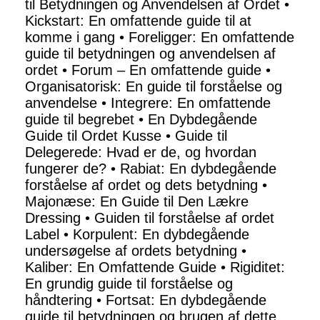
til Betydningen og Anvendelsen af Ordet
•
Kickstart: En omfattende guide til at
komme i gang
•
Foreligger: En omfattende
guide til betydningen og anvendelsen af
ordet
•
Forum – En omfattende guide
•
Organisatorisk: En guide til forståelse og
anvendelse
•
Integrere: En omfattende
guide til begrebet
•
En Dybdegående
Guide til Ordet Kusse
•
Guide til
Delegerede: Hvad er de, og hvordan
fungerer de?
•
Rabiat: En dybdegående
forståelse af ordet og dets betydning
•
Majonæse: En Guide til Den Lækre
Dressing
•
Guiden til forståelse af ordet
Label
•
Korpulent: En dybdegående
undersøgelse af ordets betydning
•
Kaliber: En Omfattende Guide
•
Rigiditet:
En grundig guide til forståelse og
håndtering
•
Fortsat: En dybdegående
guide til betydningen og brugen af dette