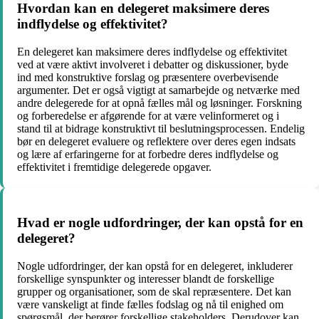
Hvordan kan en delegeret maksimere deres
indflydelse og effektivitet?
En delegeret kan maksimere deres indflydelse og effektivitet
ved at være aktivt involveret i debatter og diskussioner, byde
ind med konstruktive forslag og præsentere overbevisende
argumenter. Det er også vigtigt at samarbejde og netværke med
andre delegerede for at opnå fælles mål og løsninger. Forskning
og forberedelse er afgørende for at være velinformeret og i
stand til at bidrage konstruktivt til beslutningsprocessen. Endelig
bør en delegeret evaluere og reflektere over deres egen indsats
og lære af erfaringerne for at forbedre deres indflydelse og
effektivitet i fremtidige delegerede opgaver.
Hvad er nogle udfordringer, der kan opstå for en
delegeret?
Nogle udfordringer, der kan opstå for en delegeret, inkluderer
forskellige synspunkter og interesser blandt de forskellige
grupper og organisationer, som de skal repræsentere. Det kan
være vanskeligt at finde fælles fodslag og nå til enighed om
spørgsmål, der berører forskellige stakeholders. Derudover kan