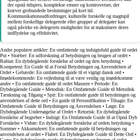
der opstå tidspres, komplekse emner og kontroverser, der
kræver grobundede beslutninger på kort tid.
Kommunikationsudfordringer, kulturelle forskelle og magtspil
mellem forskellige delegerede eller grupper af delegater kan
også påvirke en delegerets muligheder for at maksimere deres
indflydelse og effektivitet.
Andre populære artikler:
En omfattende og indsigtsfuld guide til ordet
Put
•
Stræber: En udforskning af betydningen og brugen af ordet
•
Rabiat: En dybdegående forståelse af ordet og dets betydning
•
Kompetent: En Guide til at Forstå Betydningen og Anvendelsen af
Ordet
•
Gebærde: En omfattende guide til et vigtigt dansk ord
•
Imødekommende: En vejledning til at være venlig og imødekomme
andre
•
En omfattende guide til ordet Massere
•
Periode: En
Dybdegående Guide
•
Metodisk: En Omfattende Guide til Metodisk
Tænkning og Tilgang
•
Spir: En omfattende guide til betydningen og
anvendelsen af dette ord
•
En guide til Personifikation
•
Tilsagn: En
Omfattende Guide til Betydningen og Anvendelsen
•
Løgn: En
Dybdegående Undersøgelse af Ordet
•
Retorisk: En dybdegående
forståelse af begrebet
•
Indsigt: En Omfattende Guide til at Opnå Dyb
Forståelse
•
Vidste: En dybdegående forståelse af ordets betydning
•
Sommer
•
Akkumuleret: En omfattende guide til betydningen og
anvendelsen af ordet
•
Flabet: En Dybdegående Guide til Dette Ord
•
Gage: En dybdegående guide til betydningen og brugen af ordet