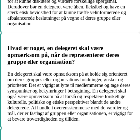
for at kunne diskutere og vurdere forskellige spørgsmål.
Derudover bør en delegeret være åben, fleksibel og have en
stærk etisk bevidsthed for at kunne træffe velinformerede og
afbalancerede beslutninger på vegne af deres gruppe eller
organisation.
Hvad er noget, en delegeret skal være
opmærksom på, når de repræsenterer deres
gruppe eller organisation?
En delegeret skal være opmærksom på at holde sig orienteret
om deres gruppes eller organisations holdninger, ønsker og
prioriteter. Det er vigtigt at lytte til medlemmerne og tage deres
synspunkter og bekymringer i betragtning. En delegeret skal
også være opmærksom på at forstå og respektere forskellige
kulturelle, politiske og etiske perspektiver blandt de andre
delegerede. At handle i overensstemmelse med de værdier og
mål, der er fastlagt af gruppen eller organisationen, er vigtigt for
at bevare troværdigheden og tilliden.