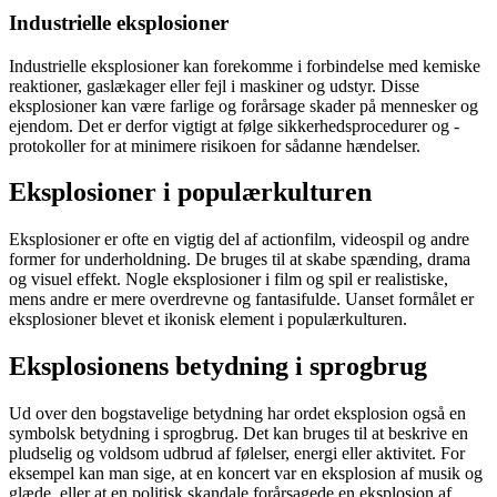
Industrielle eksplosioner
Industrielle eksplosioner kan forekomme i forbindelse med kemiske
reaktioner, gaslækager eller fejl i maskiner og udstyr. Disse
eksplosioner kan være farlige og forårsage skader på mennesker og
ejendom. Det er derfor vigtigt at følge sikkerhedsprocedurer og -
protokoller for at minimere risikoen for sådanne hændelser.
Eksplosioner i populærkulturen
Eksplosioner er ofte en vigtig del af actionfilm, videospil og andre
former for underholdning. De bruges til at skabe spænding, drama
og visuel effekt. Nogle eksplosioner i film og spil er realistiske,
mens andre er mere overdrevne og fantasifulde. Uanset formålet er
eksplosioner blevet et ikonisk element i populærkulturen.
Eksplosionens betydning i sprogbrug
Ud over den bogstavelige betydning har ordet eksplosion også en
symbolsk betydning i sprogbrug. Det kan bruges til at beskrive en
pludselig og voldsom udbrud af følelser, energi eller aktivitet. For
eksempel kan man sige, at en koncert var en eksplosion af musik og
glæde, eller at en politisk skandale forårsagede en eksplosion af