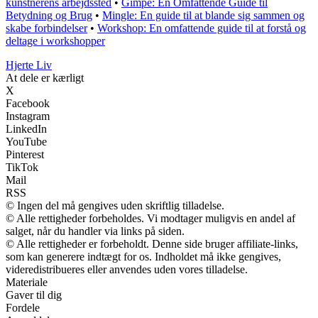
kunstnerens arbejdssted
•
Gimpe: En Omfattende Guide til
Betydning og Brug
•
Mingle: En guide til at blande sig sammen og
skabe forbindelser
•
Workshop: En omfattende guide til at forstå og
deltage i workshopper
Hjerte Liv
At dele er kærligt
X
Facebook
Instagram
LinkedIn
YouTube
Pinterest
TikTok
Mail
RSS
© Ingen del må gengives uden skriftlig tilladelse.
© Alle rettigheder forbeholdes. Vi modtager muligvis en andel af
salget, når du handler via links på siden.
© Alle rettigheder er forbeholdt. Denne side bruger affiliate-links,
som kan generere indtægt for os. Indholdet må ikke gengives,
videredistribueres eller anvendes uden vores tilladelse.
Materiale
Gaver til dig
Fordele