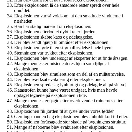
Efter eksplosionen lå de smadrede rester spredt over hele
området.
Eksplosionen var så voldsom, at den smadrede vinduerne i
nærheden.
Han har stadig mareridt om eksplosionen.
Eksplosionen efterlod et dybt krater i jorden.
Eksplosionen skabte kaos og ødelæggelse.
Der blev sendt hjælp til området efter eksplosionen.
Eksplosionen førte til en strømafbrydelse i hele byen.
Stemningen var trykket efter eksplosionen.
Eksplosionen blev undersøgt af eksperter for at finde årsagen.
Mange mennesker mistede deres hjem som følge af
eksplosionen.
Eksplosionen blev simuleret som en del af en militærøvelse.
Der blev iværksat evakuering efter eksplosionen.
Eksplosionen sprede sig lynhurtigt og ødelagde alt på sin vej.
Katastrofen kunne have været undgået, hvis man havde
opdaget tegnene på eksplosionen i tide.
Mange mennesker søgte efter overlevende i ruinernes efter
eksplosionen.
Eksplosionen fik jorden til at ryste under vores fødder.
Gerningsmanden bag eksplosionen blev anholdt kort tid efter.
Eksplosionen forårsagede stor skade på bygningens struktur.
Mange af naboerne blev evakueret efter eksplosionen.