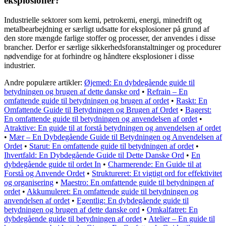
eksplosioner?
Industrielle sektorer som kemi, petrokemi, energi, minedrift og
metalbearbejdning er særligt udsatte for eksplosioner på grund af
den store mængde farlige stoffer og processer, der anvendes i disse
brancher. Derfor er særlige sikkerhedsforanstaltninger og procedurer
nødvendige for at forhindre og håndtere eksplosioner i disse
industrier.
Andre populære artikler:
Øjemed: En dybdegående guide til
betydningen og brugen af dette danske ord
•
Refrain – En
omfattende guide til betydningen og brugen af ordet
•
Raskt: En
Omfattende Guide til Betydningen og Brugen af Ordet
•
Bagerst:
En omfattende guide til betydningen og anvendelsen af ordet
•
Atraktive: En guide til at forstå betydningen og anvendelsen af ordet
•
Mær – En Dybdegående Guide til Betydningen og Anvendelsen af
Ordet
•
Starut: En omfattende guide til betydningen af ordet
•
Ihvertfald: En Dybdegående Guide til Dette Danske Ord
•
En
dybdegående guide til ordet In
•
Charmerende: En Guide til at
Forstå og Anvende Ordet
•
Struktureret: Et vigtigt ord for effektivitet
og organisering
•
Maestro: En omfattende guide til betydningen af
ordet
•
Akkumuleret: En omfattende guide til betydningen og
anvendelsen af ordet
•
Egentlig: En dybdegående guide til
betydningen og brugen af dette danske ord
•
Omkalfatret: En
dybdegående guide til betydningen af ordet
•
Atelier – En guide til