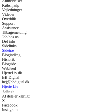
Anmeldelser
Købshjælp
Vejledninger
Videoer
Overblik
Support
Assistance
Tilbagemelding
Job hos os
Del info
Sidelinks
Sidetræ
Blogindlæg
Historik
Blogside
Webfeed
HjerteLiv.dk
BB Digital
hej@bbdigital.dk
Hjerte Liv
At dele er kærligt
X
Facebook
Instagram