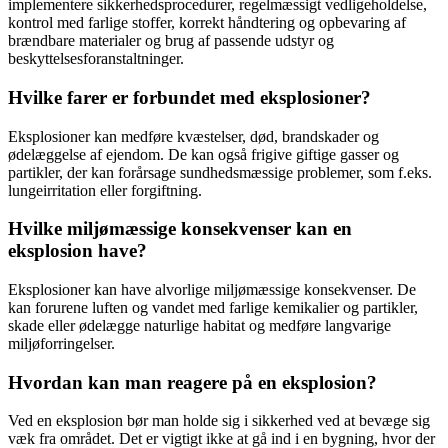
implementere sikkerhedsprocedurer, regelmæssigt vedligeholdelse,
kontrol med farlige stoffer, korrekt håndtering og opbevaring af
brændbare materialer og brug af passende udstyr og
beskyttelsesforanstaltninger.
Hvilke farer er forbundet med eksplosioner?
Eksplosioner kan medføre kvæstelser, død, brandskader og
ødelæggelse af ejendom. De kan også frigive giftige gasser og
partikler, der kan forårsage sundhedsmæssige problemer, som f.eks.
lungeirritation eller forgiftning.
Hvilke miljømæssige konsekvenser kan en
eksplosion have?
Eksplosioner kan have alvorlige miljømæssige konsekvenser. De
kan forurene luften og vandet med farlige kemikalier og partikler,
skade eller ødelægge naturlige habitat og medføre langvarige
miljøforringelser.
Hvordan kan man reagere på en eksplosion?
Ved en eksplosion bør man holde sig i sikkerhed ved at bevæge sig
væk fra området. Det er vigtigt ikke at gå ind i en bygning, hvor der