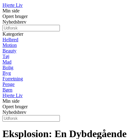
Hjerte Liv
Min side
Opret bruger
Nyhedsbrev
Kategorier
Helbred
Motion
Beauty
Tøj
Mad
Bolig
Byg
Forretning
Penge
Børn
Hjerte Liv
Min side
Opret bruger
Nyhedsbrev
Eksplosion: En Dybdegående