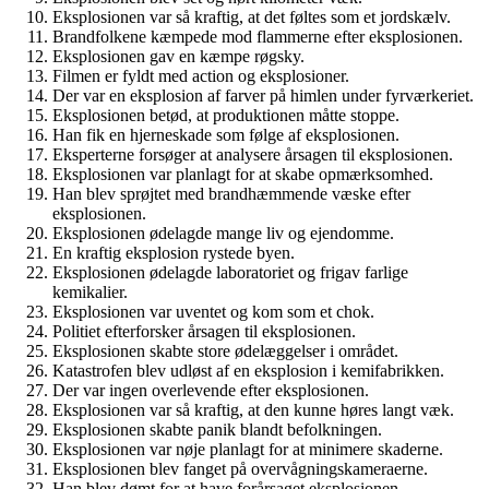
Eksplosionen var så kraftig, at det føltes som et jordskælv.
Brandfolkene kæmpede mod flammerne efter eksplosionen.
Eksplosionen gav en kæmpe røgsky.
Filmen er fyldt med action og eksplosioner.
Der var en eksplosion af farver på himlen under fyrværkeriet.
Eksplosionen betød, at produktionen måtte stoppe.
Han fik en hjerneskade som følge af eksplosionen.
Eksperterne forsøger at analysere årsagen til eksplosionen.
Eksplosionen var planlagt for at skabe opmærksomhed.
Han blev sprøjtet med brandhæmmende væske efter
eksplosionen.
Eksplosionen ødelagde mange liv og ejendomme.
En kraftig eksplosion rystede byen.
Eksplosionen ødelagde laboratoriet og frigav farlige
kemikalier.
Eksplosionen var uventet og kom som et chok.
Politiet efterforsker årsagen til eksplosionen.
Eksplosionen skabte store ødelæggelser i området.
Katastrofen blev udløst af en eksplosion i kemifabrikken.
Der var ingen overlevende efter eksplosionen.
Eksplosionen var så kraftig, at den kunne høres langt væk.
Eksplosionen skabte panik blandt befolkningen.
Eksplosionen var nøje planlagt for at minimere skaderne.
Eksplosionen blev fanget på overvågningskameraerne.
Han blev dømt for at have forårsaget eksplosionen.