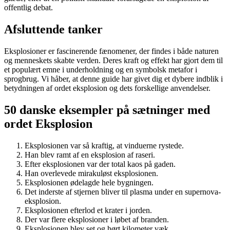
offentlig debat.
Afsluttende tanker
Eksplosioner er fascinerende fænomener, der findes i både naturen
og menneskets skabte verden. Deres kraft og effekt har gjort dem til
et populært emne i underholdning og en symbolsk metafor i
sprogbrug. Vi håber, at denne guide har givet dig et dybere indblik i
betydningen af ordet eksplosion og dets forskellige anvendelser.
50 danske eksempler på sætninger med
ordet Eksplosion
Eksplosionen var så kraftig, at vinduerne rystede.
Han blev ramt af en eksplosion af raseri.
Efter eksplosionen var der total kaos på gaden.
Han overlevede mirakuløst eksplosionen.
Eksplosionen ødelagde hele bygningen.
Det inderste af stjernen bliver til plasma under en supernova-
eksplosion.
Eksplosionen efterlod et krater i jorden.
Der var flere eksplosioner i løbet af branden.
Eksplosionen blev set og hørt kilometer væk.