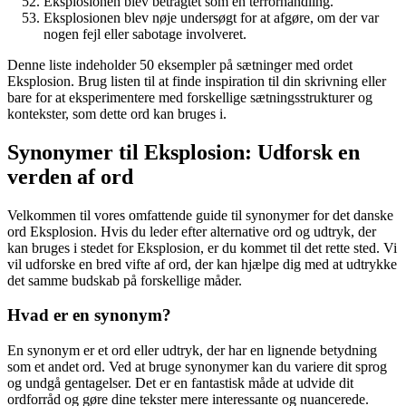
Eksplosionen blev betragtet som en terrorhandling.
Eksplosionen blev nøje undersøgt for at afgøre, om der var
nogen fejl eller sabotage involveret.
Denne liste indeholder 50 eksempler på sætninger med ordet
Eksplosion. Brug listen til at finde inspiration til din skrivning eller
bare for at eksperimentere med forskellige sætningsstrukturer og
kontekster, som dette ord kan bruges i.
Synonymer til Eksplosion: Udforsk en
verden af ord
Velkommen til vores omfattende guide til synonymer for det danske
ord Eksplosion. Hvis du leder efter alternative ord og udtryk, der
kan bruges i stedet for Eksplosion, er du kommet til det rette sted. Vi
vil udforske en bred vifte af ord, der kan hjælpe dig med at udtrykke
det samme budskab på forskellige måder.
Hvad er en synonym?
En synonym er et ord eller udtryk, der har en lignende betydning
som et andet ord. Ved at bruge synonymer kan du variere dit sprog
og undgå gentagelser. Det er en fantastisk måde at udvide dit
ordforråd og gøre dine tekster mere interessante og nuancerede.