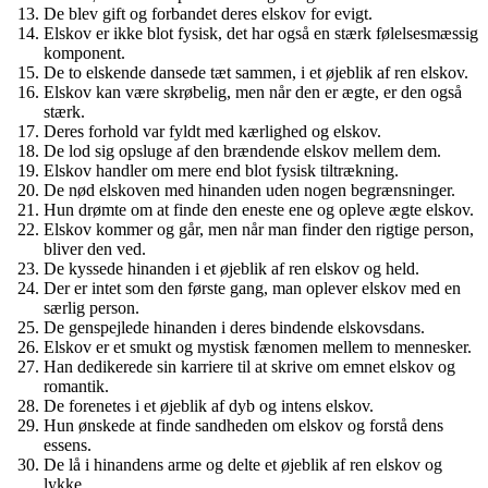
De blev gift og forbandet deres elskov for evigt.
Elskov er ikke blot fysisk, det har også en stærk følelsesmæssig
komponent.
De to elskende dansede tæt sammen, i et øjeblik af ren elskov.
Elskov kan være skrøbelig, men når den er ægte, er den også
stærk.
Deres forhold var fyldt med kærlighed og elskov.
De lod sig opsluge af den brændende elskov mellem dem.
Elskov handler om mere end blot fysisk tiltrækning.
De nød elskoven med hinanden uden nogen begrænsninger.
Hun drømte om at finde den eneste ene og opleve ægte elskov.
Elskov kommer og går, men når man finder den rigtige person,
bliver den ved.
De kyssede hinanden i et øjeblik af ren elskov og held.
Der er intet som den første gang, man oplever elskov med en
særlig person.
De genspejlede hinanden i deres bindende elskovsdans.
Elskov er et smukt og mystisk fænomen mellem to mennesker.
Han dedikerede sin karriere til at skrive om emnet elskov og
romantik.
De forenetes i et øjeblik af dyb og intens elskov.
Hun ønskede at finde sandheden om elskov og forstå dens
essens.
De lå i hinandens arme og delte et øjeblik af ren elskov og
lykke.