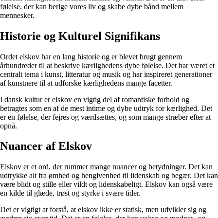
følelse, der kan berige vores liv og skabe dybe bånd mellem
mennesker.
Historie og Kulturel Signifikans
Ordet elskov har en lang historie og er blevet brugt gennem
århundreder til at beskrive kærlighedens dybe følelse. Det har været et
centralt tema i kunst, litteratur og musik og har inspireret generationer
af kunstnere til at udforske kærlighedens mange facetter.
I dansk kultur er elskov en vigtig del af romantiske forhold og
betragtes som en af de mest intime og dybe udtryk for kærlighed. Det
er en følelse, der fejres og værdsættes, og som mange stræber efter at
opnå.
Nuancer af Elskov
Elskov er et ord, der rummer mange nuancer og betydninger. Det kan
udtrykke alt fra ømhed og hengivenhed til lidenskab og begær. Det kan
være blidt og stille eller vildt og lidenskabeligt. Elskov kan også være
en kilde til glæde, trøst og styrke i svære tider.
Det er vigtigt at forstå, at elskov ikke er statisk, men udvikler sig og