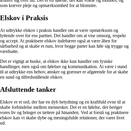
ændrer sig over tid. Det er en følelse, der kan vokse og modnes, og
som kræver pleje og opmærksomhed for at blomstre.
Elskov i Praksis
At udtrykke elskov i praksis handler om at være opmærksom og
lyttende over for ens partner. Det handler om at vise omsorg, respekt
og accept. At praktisere elskov indebærer også at være åben for
sårbarhed og at skabe et rum, hvor begge parter kan føle sig trygge og
værdsatte.
Det er vigtigt at huske, at elskov ikke kun handler om fysiske
handlinger, men også om følelser og kommunikation. At være i stand
til at udtrykke ens behov, ønsker og grænser er afgørende for at skabe
en sund og tilfredsstillende elskov.
Afsluttende tanker
Elskov er et ord, der har en dyb betydning og en kraftfuld evne til at
skabe forbindelse mellem mennesker. Det er en følelse, der beriger
vores liv og bringer os tættere på hinanden. Ved at forstå og praktisere
elskov kan vi skabe dybe og meningsfulde relationer, der varer livet
ud.