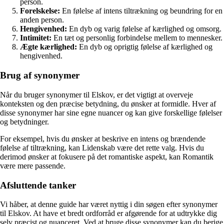
person.
Forelskelse:
En følelse af intens tiltrækning og beundring for en
anden person.
Hengivenhed:
En dyb og varig følelse af kærlighed og omsorg.
Intimitet:
En tæt og personlig forbindelse mellem to mennesker.
Ægte kærlighed:
En dyb og oprigtig følelse af kærlighed og
hengivenhed.
Brug af synonymer
Når du bruger synonymer til Elskov, er det vigtigt at overveje
konteksten og den præcise betydning, du ønsker at formidle. Hver af
disse synonymer har sine egne nuancer og kan give forskellige følelser
og betydninger.
For eksempel, hvis du ønsker at beskrive en intens og brændende
følelse af tiltrækning, kan Lidenskab være det rette valg. Hvis du
derimod ønsker at fokusere på det romantiske aspekt, kan Romantik
være mere passende.
Afsluttende tanker
Vi håber, at denne guide har været nyttig i din søgen efter synonymer
til Elskov. At have et bredt ordforråd er afgørende for at udtrykke dig
selv præcist og nuanceret. Ved at bruge disse synonymer kan du berige