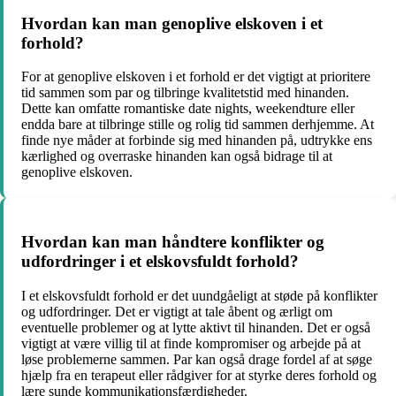
Hvordan kan man genoplive elskoven i et
forhold?
For at genoplive elskoven i et forhold er det vigtigt at prioritere
tid sammen som par og tilbringe kvalitetstid med hinanden.
Dette kan omfatte romantiske date nights, weekendture eller
endda bare at tilbringe stille og rolig tid sammen derhjemme. At
finde nye måder at forbinde sig med hinanden på, udtrykke ens
kærlighed og overraske hinanden kan også bidrage til at
genoplive elskoven.
Hvordan kan man håndtere konflikter og
udfordringer i et elskovsfuldt forhold?
I et elskovsfuldt forhold er det uundgåeligt at støde på konflikter
og udfordringer. Det er vigtigt at tale åbent og ærligt om
eventuelle problemer og at lytte aktivt til hinanden. Det er også
vigtigt at være villig til at finde kompromiser og arbejde på at
løse problemerne sammen. Par kan også drage fordel af at søge
hjælp fra en terapeut eller rådgiver for at styrke deres forhold og
lære sunde kommunikationsfærdigheder.