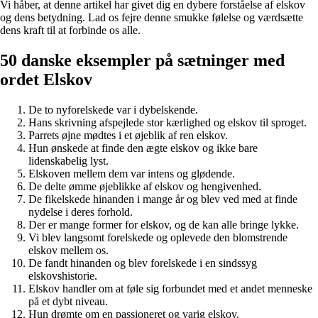
Vi håber, at denne artikel har givet dig en dybere forståelse af elskov
og dens betydning. Lad os fejre denne smukke følelse og værdsætte
dens kraft til at forbinde os alle.
50 danske eksempler på sætninger med
ordet Elskov
De to nyforelskede var i dybelskende.
Hans skrivning afspejlede stor kærlighed og elskov til sproget.
Parrets øjne mødtes i et øjeblik af ren elskov.
Hun ønskede at finde den ægte elskov og ikke bare
lidenskabelig lyst.
Elskoven mellem dem var intens og glødende.
De delte ømme øjeblikke af elskov og hengivenhed.
De fikelskede hinanden i mange år og blev ved med at finde
nydelse i deres forhold.
Der er mange former for elskov, og de kan alle bringe lykke.
Vi blev langsomt forelskede og oplevede den blomstrende
elskov mellem os.
De fandt hinanden og blev forelskede i en sindssyg
elskovshistorie.
Elskov handler om at føle sig forbundet med et andet menneske
på et dybt niveau.
Hun drømte om en passioneret og varig elskov.