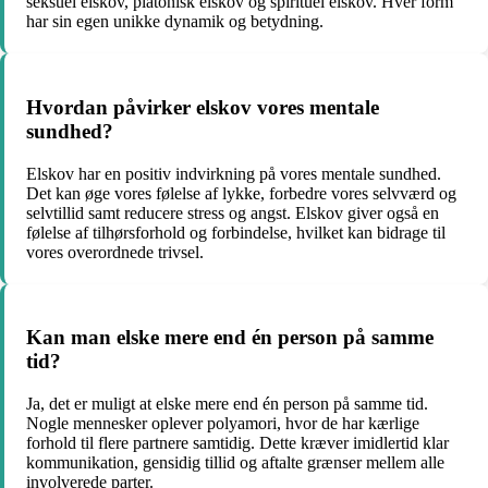
seksuel elskov, platonisk elskov og spirituel elskov. Hver form
har sin egen unikke dynamik og betydning.
Hvordan påvirker elskov vores mentale
sundhed?
Elskov har en positiv indvirkning på vores mentale sundhed.
Det kan øge vores følelse af lykke, forbedre vores selvværd og
selvtillid samt reducere stress og angst. Elskov giver også en
følelse af tilhørsforhold og forbindelse, hvilket kan bidrage til
vores overordnede trivsel.
Kan man elske mere end én person på samme
tid?
Ja, det er muligt at elske mere end én person på samme tid.
Nogle mennesker oplever polyamori, hvor de har kærlige
forhold til flere partnere samtidig. Dette kræver imidlertid klar
kommunikation, gensidig tillid og aftalte grænser mellem alle
involverede parter.