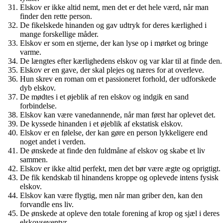
Elskov er ikke altid nemt, men det er det hele værd, når man
finder den rette person.
De fikelskede hinanden og gav udtryk for deres kærlighed i
mange forskellige måder.
Elskov er som en stjerne, der kan lyse op i mørket og bringe
varme.
De længtes efter kærlighedens elskov og var klar til at finde den.
Elskov er en gave, der skal plejes og næres for at overleve.
Hun skrev en roman om et passioneret forhold, der udforskede
dyb elskov.
De mødtes i et øjeblik af ren elskov og indgik en sand
forbindelse.
Elskov kan være vanedannende, når man først har oplevet det.
De kyssede hinanden i et øjeblik af ekstatisk elskov.
Elskov er en følelse, der kan gøre en person lykkeligere end
noget andet i verden.
De ønskede at finde den fuldmåne af elskov og skabe et liv
sammen.
Elskov er ikke altid perfekt, men det bør være ægte og oprigtigt.
De fik kendskab til hinandens kroppe og oplevede intens fysisk
elskov.
Elskov kan være flygtig, men når man griber den, kan den
forvandle ens liv.
De ønskede at opleve den totale forening af krop og sjæl i deres
elskovseventyr.