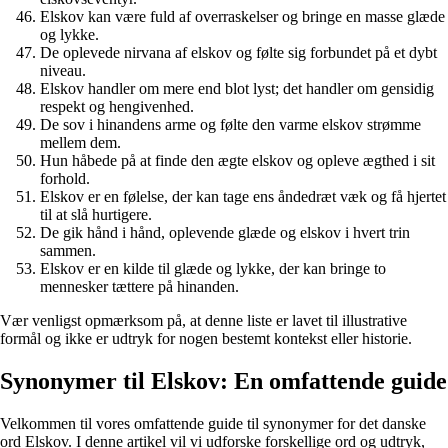
Elskov kan være fuld af overraskelser og bringe en masse glæde
og lykke.
De oplevede nirvana af elskov og følte sig forbundet på et dybt
niveau.
Elskov handler om mere end blot lyst; det handler om gensidig
respekt og hengivenhed.
De sov i hinandens arme og følte den varme elskov strømme
mellem dem.
Hun håbede på at finde den ægte elskov og opleve ægthed i sit
forhold.
Elskov er en følelse, der kan tage ens åndedræt væk og få hjertet
til at slå hurtigere.
De gik hånd i hånd, oplevende glæde og elskov i hvert trin
sammen.
Elskov er en kilde til glæde og lykke, der kan bringe to
mennesker tættere på hinanden.
Vær venligst opmærksom på, at denne liste er lavet til illustrative
formål og ikke er udtryk for nogen bestemt kontekst eller historie.
Synonymer til Elskov: En omfattende guide
Velkommen til vores omfattende guide til synonymer for det danske
ord Elskov. I denne artikel vil vi udforske forskellige ord og udtryk,