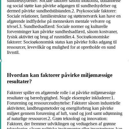
sundhedsydelser: Sociale faktorer såsom indkomst, uddannelse
og social støtte kan påvirke adgangen til sundhedsydelser og
dermed påvirke sundhedstilstanden.2. Psykosociale faktorer:
Sociale relationer, familiestruktur og støttenetværk kan have en
afgørende indflydelse på menneskers mentale velvære og
trivsel.3. Sundhedsadfærd: Sociale normer og kulturelle
forventninger kan påvirke sundhedsadfærd, såsom kostvaner,
fysisk aktivitet og brug af rusmidler.4. Socioøkonomiske
faktorer: Socioøkonomisk status kan påvirke folks adgang til
ressourcer, levevilkår og mulighed for at opretholde en sund
livsstil.
Hvordan kan faktorer påvirke miljømæssige
resultater?
Faktorer spiller en afgørende rolle i at påvirke miljømæssige
resultater og bæredygtighed. Nogle eksempler inkluderer:1.
Forurening og ressourceudnyttelse: Faktorer såsom industrielle
aktiviteter, landbrugsmetoder og energiforbrug kan påvirke
miljøet gennem forurening af luft, vand og jord samt udtømning
af naturlige ressourcer.2. Grøn teknologi og innovation:
Faktorer, der fremmer udviklingen og vedtagelsen af grønne
teknologier, såsom politiske incitamenter eller investeringer, kan