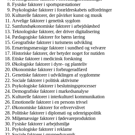
Fysiske faktorer i sportspræstationer
Psykologiske faktorer i forældreskabets udfordringer
Kulturelle faktorer, der påvirker kunst og musik
Arvelige faktorer i genetisk sygdom
Samfundsøkonomiske faktorer i arbejdsløshed
Teknologiske faktorer, der driver digitalisering
Pædagogiske faktorer for børns læring
Geografiske faktorer i turismens udvikling
Ernæringsmæssige faktorer i sundhed og velvære
Historiske faktorer, der betyder noget for nutiden
Etiske faktorer i medicinsk forskning
Økologiske faktorer i dyre- og planteliv
Økonomiske faktorer i forbrugeradfærd
Genetiske faktorer i udviklingen af sygdomme
Sociale faktorer i politisk aktivisme
Psykologiske faktorer i beslutningsprocesser
Demografiske faktorer i markedsanalyse
Kulturelle faktorer i interkulturel kommunikation
Emotionelle faktorer i en persons trivsel
Økonomiske faktorer for erhvervslivet
Politiske faktorer i diplomati og udenrigspolitik
Miljømæssige faktorer i fødevareproduktion
Fysiske faktorer i arbejdsmiljø
Psykologiske faktorer i reklame
Sociale faktorer i gruppedynamik