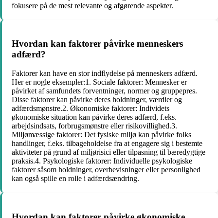
fokusere på de mest relevante og afgørende aspekter.
Hvordan kan faktorer påvirke menneskers
adfærd?
Faktorer kan have en stor indflydelse på menneskers adfærd.
Her er nogle eksempler:1. Sociale faktorer: Mennesker er
påvirket af samfundets forventninger, normer og gruppepres.
Disse faktorer kan påvirke deres holdninger, værdier og
adfærdsmønstre.2. Økonomiske faktorer: Individets
økonomiske situation kan påvirke deres adfærd, f.eks.
arbejdsindsats, forbrugsmønstre eller risikovillighed.3.
Miljømæssige faktorer: Det fysiske miljø kan påvirke folks
handlinger, f.eks. tilbageholdelse fra at engagere sig i bestemte
aktiviteter på grund af miljørisici eller tilpasning til bæredygtige
praksis.4. Psykologiske faktorer: Individuelle psykologiske
faktorer såsom holdninger, overbevisninger eller personlighed
kan også spille en rolle i adfærdsændring.
Hvordan kan faktorer påvirke økonomiske