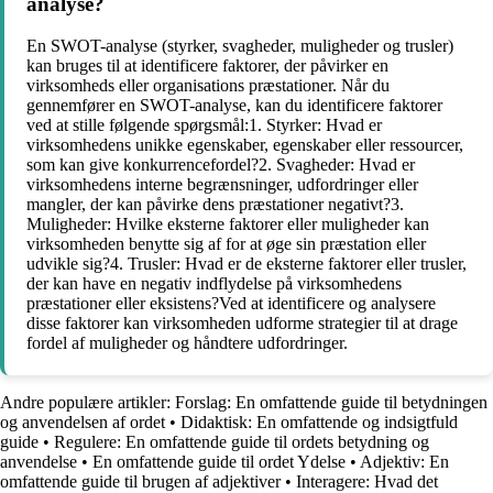
analyse?
En SWOT-analyse (styrker, svagheder, muligheder og trusler)
kan bruges til at identificere faktorer, der påvirker en
virksomheds eller organisations præstationer. Når du
gennemfører en SWOT-analyse, kan du identificere faktorer
ved at stille følgende spørgsmål:1. Styrker: Hvad er
virksomhedens unikke egenskaber, egenskaber eller ressourcer,
som kan give konkurrencefordel?2. Svagheder: Hvad er
virksomhedens interne begrænsninger, udfordringer eller
mangler, der kan påvirke dens præstationer negativt?3.
Muligheder: Hvilke eksterne faktorer eller muligheder kan
virksomheden benytte sig af for at øge sin præstation eller
udvikle sig?4. Trusler: Hvad er de eksterne faktorer eller trusler,
der kan have en negativ indflydelse på virksomhedens
præstationer eller eksistens?Ved at identificere og analysere
disse faktorer kan virksomheden udforme strategier til at drage
fordel af muligheder og håndtere udfordringer.
Andre populære artikler:
Forslag: En omfattende guide til betydningen
og anvendelsen af ordet
•
Didaktisk: En omfattende og indsigtfuld
guide
•
Regulere: En omfattende guide til ordets betydning og
anvendelse
•
En omfattende guide til ordet Ydelse
•
Adjektiv: En
omfattende guide til brugen af adjektiver
•
Interagere: Hvad det