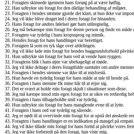
Foragten skinnede igennem hans forsøg på at være høflig.
Han udtrykte sin foragt for den dårlige behandling af miljøet.
Foragten i hendes stemme gjorde det klart, at hun ikke var impon
Jeg vil ikke blive draget ind i deres foragt for hinanden.
Hans foragt for andres følelser gør ham utilregnelig.
Jeg må bekæmpe min foragt for denne person og finde en måde
Foragten var tydelig i hans kropssprog og mimik.
Hendes foragt for hans handlinger var berettiget.
Foragten lå som en tyk tåge over afdelingen.
Jeg vil ikke lade min foragt for hendes baggrundsforhold påvirk
Hun udtrykte sin foragt for ham ved at vende ham ryggen.
Foragtens blik i hans øjne var ubehageligt at møde.
Jeg vil ikke deltage i deres foragtfulde samtaler om andre mennes
Foragten i hendes stemme var ikke til at misforstå.
Hun havde en tydelig foragt for hans måde at tale til hende på.
Foragten i hans stemme fik mine hår til at rejse sig.
Det er svært at holde min foragt skjult i situationer som disse.
Jeg må kæmpe imod min egen foragt for at sikre en retfærdig be
Foragten i hans tilbageholdte smil var tydelig.
Hun udtrykte sin foragt for hans manglende evne til at lytte.
Foragten i hans ord var tydelig og sårende.
Jeg er nødt til at overvinde min foragt for at opnå det ønskede res
Foragten i hans handlinger er en indikation på mangel på empati.
Jeg vil ikke tillade min foragt for hans fortid at påvirke vores fre
Jeg var ikke forberedt på den foragt, han viste mig.