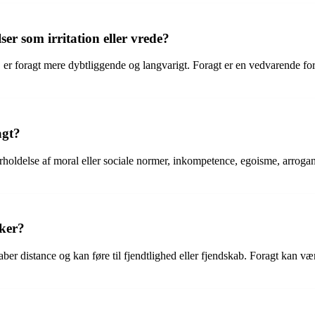
ser som irritation eller vrede?
er, er foragt mere dybtliggende og langvarigt. Foragt er en vedvarende 
agt?
holdelse af moral eller sociale normer, inkompetence, egoisme, arroganc
ker?
 distance og kan føre til fjendtlighed eller fjendskab. Foragt kan være e