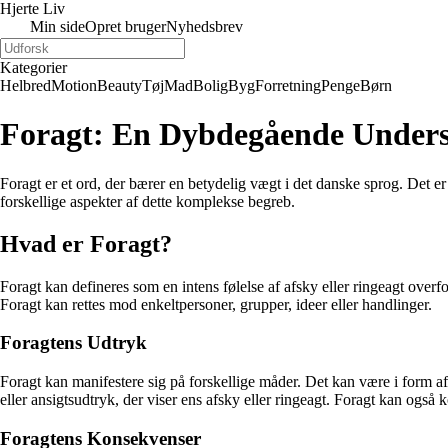
Hjerte Liv
Min side
Opret bruger
Nyhedsbrev
Kategorier
Helbred
Motion
Beauty
Tøj
Mad
Bolig
Byg
Forretning
Penge
Børn
Foragt: En Dybdegående Undersø
Foragt er et ord, der bærer en betydelig vægt i det danske sprog. Det er 
forskellige aspekter af dette komplekse begreb.
Hvad er Foragt?
Foragt kan defineres som en intens følelse af afsky eller ringeagt overfo
Foragt kan rettes mod enkeltpersoner, grupper, ideer eller handlinger.
Foragtens Udtryk
Foragt kan manifestere sig på forskellige måder. Det kan være i form a
eller ansigtsudtryk, der viser ens afsky eller ringeagt. Foragt kan også
Foragtens Konsekvenser