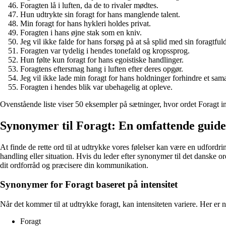
Foragten lå i luften, da de to rivaler mødtes.
Hun udtrykte sin foragt for hans manglende talent.
Min foragt for hans hykleri holdes privat.
Foragten i hans øjne stak som en kniv.
Jeg vil ikke falde for hans forsøg på at så splid med sin foragtfuld
Foragten var tydelig i hendes tonefald og kropssprog.
Hun følte kun foragt for hans egoistiske handlinger.
Foragtens eftersmag hang i luften efter deres opgør.
Jeg vil ikke lade min foragt for hans holdninger forhindre et sam
Foragten i hendes blik var ubehagelig at opleve.
Ovenstående liste viser 50 eksempler på sætninger, hvor ordet Foragt ind
Synonymer til Foragt: En omfattende guide 
At finde de rette ord til at udtrykke vores følelser kan være en udfordri
handling eller situation. Hvis du leder efter synonymer til det danske o
dit ordforråd og præcisere din kommunikation.
Synonymer for Foragt baseret på intensitet
Når det kommer til at udtrykke foragt, kan intensiteten variere. Her er
Foragt