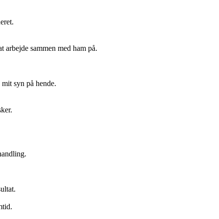
eret.
 at arbejde sammen med ham på.
e mit syn på hende.
ker.
handling.
ultat.
mtid.