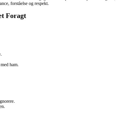
rance, forståelse og respekt.
et Foragt
.
en med ham.
ignorere.
en.