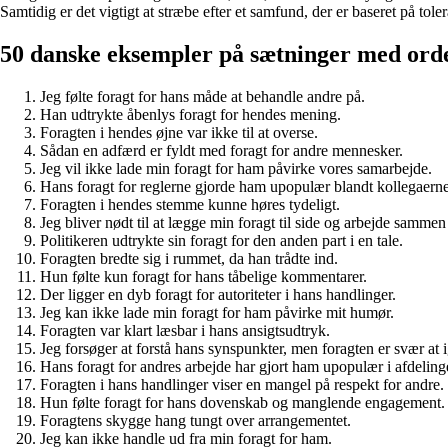
Samtidig er det vigtigt at stræbe efter et samfund, der er baseret på tole
50 danske eksempler på sætninger med ord
Jeg følte foragt for hans måde at behandle andre på.
Han udtrykte åbenlys foragt for hendes mening.
Foragten i hendes øjne var ikke til at overse.
Sådan en adfærd er fyldt med foragt for andre mennesker.
Jeg vil ikke lade min foragt for ham påvirke vores samarbejde.
Hans foragt for reglerne gjorde ham upopulær blandt kollegaerne
Foragten i hendes stemme kunne høres tydeligt.
Jeg bliver nødt til at lægge min foragt til side og arbejde samm
Politikeren udtrykte sin foragt for den anden part i en tale.
Foragten bredte sig i rummet, da han trådte ind.
Hun følte kun foragt for hans tåbelige kommentarer.
Der ligger en dyb foragt for autoriteter i hans handlinger.
Jeg kan ikke lade min foragt for ham påvirke mit humør.
Foragten var klart læsbar i hans ansigtsudtryk.
Jeg forsøger at forstå hans synspunkter, men foragten er svær at 
Hans foragt for andres arbejde har gjort ham upopulær i afdeling
Foragten i hans handlinger viser en mangel på respekt for andre.
Hun følte foragt for hans dovenskab og manglende engagement.
Foragtens skygge hang tungt over arrangementet.
Jeg kan ikke handle ud fra min foragt for ham.