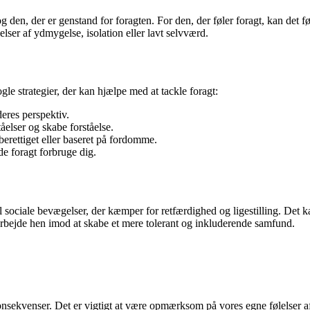
 den, der er genstand for foragten. For den, der føler foragt, kan det f
elser af ydmygelse, isolation eller lavt selvværd.
le strategier, der kan hjælpe med at tackle foragt:
deres perspektiv.
elser og skabe forståelse.
berettiget eller baseret på fordomme.
de foragt forbruge dig.
l sociale bevægelser, der kæmper for retfærdighed og ligestilling. Det k
rbejde hen imod at skabe et mere tolerant og inkluderende samfund.
onsekvenser. Det er vigtigt at være opmærksom på vores egne følelser a