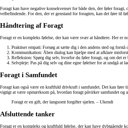
Foragt kan have negative konsekvenser for både den, der føler foragt, og
velbefindende. For den, der er genstand for foragten, kan det føre til føl
Håndtering af Foragt
Foragt er en kompleks følelse, der kan være svær at håndtere. Her er nog
Praktiser empati: Forsøg at sætte dig i den andens sted og forstå 
Kommunikation: Åben dialog kan hjælpe med at afklare misforstå
Refleksion: Spørg dig selv, hvorfor du føler foragt, og om det er 
Selvpleje: Pas på dig selv og dine egne følelser for at undgå at la
Foragt i Samfundet
Foragt kan også være en kraftfuld drivkraft i samfundet. Det kan føre ti
vigtigt at være opmærksom på, hvordan foragt påvirker samfundet og a
Foragt er en gift, der langsomt forgifter sjælen. – Ukendt
Afsluttende tanker
Foragt er en kompleks og kraftfuld følelse, der kan have dybtgående k