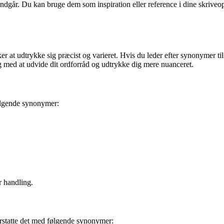
indgår. Du kan bruge dem som inspiration eller reference i dine skriv
at udtrykke sig præcist og varieret. Hvis du leder efter synonymer til d
ig med at udvide dit ordforråd og udtrykke dig mere nuanceret.
ølgende synonymer:
r handling.
erstatte det med følgende synonymer: