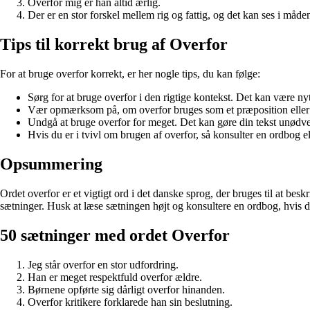
Overfor mig er han altid ærlig.
Der er en stor forskel mellem rig og fattig, og det kan ses i måde
Tips til korrekt brug af Overfor
For at bruge overfor korrekt, er her nogle tips, du kan følge:
Sørg for at bruge overfor i den rigtige kontekst. Det kan være nytt
Vær opmærksom på, om overfor bruges som et præposition eller
Undgå at bruge overfor for meget. Det kan gøre din tekst unødve
Hvis du er i tvivl om brugen af overfor, så konsulter en ordbog e
Opsummering
Ordet overfor er et vigtigt ord i det danske sprog, der bruges til at besk
sætninger. Husk at læse sætningen højt og konsultere en ordbog, hvis du
50 sætninger med ordet Overfor
Jeg står overfor en stor udfordring.
Han er meget respektfuld overfor ældre.
Børnene opførte sig dårligt overfor hinanden.
Overfor kritikere forklarede han sin beslutning.