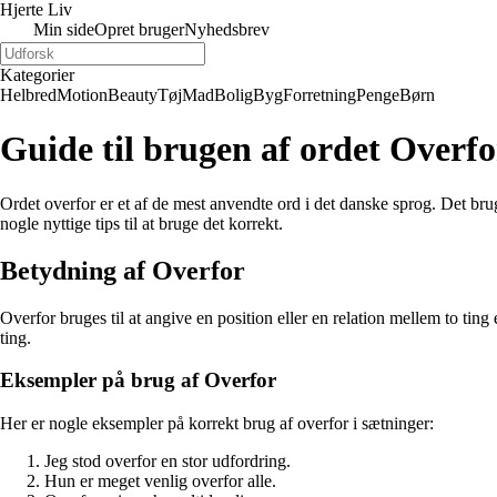
Hjerte Liv
Min side
Opret bruger
Nyhedsbrev
Kategorier
Helbred
Motion
Beauty
Tøj
Mad
Bolig
Byg
Forretning
Penge
Børn
Guide til brugen af ordet Overfo
Ordet overfor er et af de mest anvendte ord i det danske sprog. Det bruge
nogle nyttige tips til at bruge det korrekt.
Betydning af Overfor
Overfor bruges til at angive en position eller en relation mellem to tin
ting.
Eksempler på brug af Overfor
Her er nogle eksempler på korrekt brug af overfor i sætninger:
Jeg stod overfor en stor udfordring.
Hun er meget venlig overfor alle.