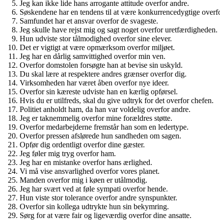
Jeg kan ikke lide hans arrogante attitude overfor andre.
Søskendene har en tendens til at være konkurrencedygtige overf
Samfundet har et ansvar overfor de svageste.
Jeg skulle have rejst mig og sagt noget overfor uretfærdigheden.
Hun udviste stor tålmodighed overfor sine elever.
Det er vigtigt at være opmærksom overfor miljøet.
Jeg har en dårlig samvittighed overfor min ven.
Overfor domstolen forsøgte han at bevise sin uskyld.
Du skal lære at respektere andres grænser overfor dig.
Virksomheden har været åben overfor nye ideer.
Overfor sin kæreste udviste han en kærlig opførsel.
Hvis du er utilfreds, skal du give udtryk for det overfor chefen.
Politiet anholdt ham, da han var voldelig overfor andre.
Jeg er taknemmelig overfor mine forældres støtte.
Overfor medarbejderne fremstår han som en ledertype.
Overfor pressen afslørede hun sandheden om sagen.
Opfør dig ordentligt overfor dine gæster.
Jeg føler mig tryg overfor ham.
Jeg har en mistanke overfor hans ærlighed.
Vi må vise ansvarlighed overfor vores planet.
Manden overfor mig i køen er utålmodig.
Jeg har svært ved at føle sympati overfor hende.
Hun viste stor tolerance overfor andre synspunkter.
Overfor sin kollega udtrykte hun sin bekymring.
Sørg for at være fair og ligeværdig overfor dine ansatte.