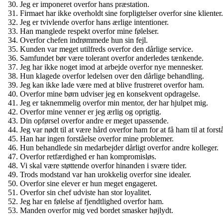
Jeg er imponeret overfor hans præstation.
Firmaet har ikke overholdt sine forpligtelser overfor sine klienter.
Jeg er tvivlende overfor hans ærlige intentioner.
Han manglede respekt overfor mine følelser.
Overfor chefen indrømmede hun sin fejl.
Kunden var meget utilfreds overfor den dårlige service.
Samfundet bør være tolerant overfor anderledes tænkende.
Jeg har ikke noget imod at arbejde overfor nye mennesker.
Hun klagede overfor ledelsen over den dårlige behandling.
Jeg kan ikke lade være med at blive frustreret overfor ham.
Overfor mine børn udviser jeg en konsekvent opdragelse.
Jeg er taknemmelig overfor min mentor, der har hjulpet mig.
Overfor mine venner er jeg ærlig og oprigtig.
Din opførsel overfor andre er meget upassende.
Jeg var nødt til at være hård overfor ham for at få ham til at forst
Han har ingen forståelse overfor mine problemer.
Hun behandlede sin medarbejder dårligt overfor andre kolleger.
Overfor retfærdighed er han kompromisløs.
Vi skal være støttende overfor hinanden i svære tider.
Trods modstand var han urokkelig overfor sine idealer.
Overfor sine elever er hun meget engageret.
Overfor sin chef udviste han stor loyalitet.
Jeg har en følelse af fjendtlighed overfor ham.
Manden overfor mig ved bordet smasker højlydt.