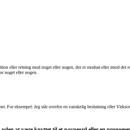
sition eller retning mod noget eller nogen, der er modsat eller imod det e
for noget eller nogen.
r. For eksempel: Jeg står overfor en vanskelig beslutning eller Virks
uden at være knyttet til et navneord eller en pronome