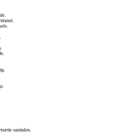
de.
vimmel.
selv.
.
.
de.
ig.
.
ge.
rtsætte samtalen.