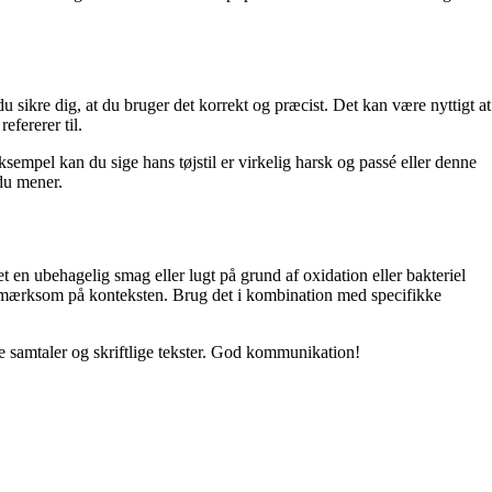
u sikre dig, at du bruger det korrekt og præcist. Det kan være nyttigt at
efererer til.
ksempel kan du sige hans tøjstil er virkelig harsk og passé eller denne
 du mener.
let en ubehagelig smag eller lugt på grund af oxidation eller bakteriel
g opmærksom på konteksten. Brug det i kombination med specifikke
ne samtaler og skriftlige tekster. God kommunikation!