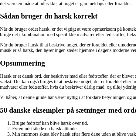
det være en måde at udtrykke, at noget er gammeldags eller forældet.
Sådan bruger du harsk korrekt
Når du bruger ordet harsk, er det vigtigt at være opmærksom på kontekste
bruge det i kombination med specifikke madvarer eller fedtstoffer, f.eks.
Når du bruger harsk til at beskrive noget, der er forældet eller umoderne
musik er så harsk, den hører ingen steder hjemme i dagens moderne verd
Opsummering
Harsk er et dansk ord, der beskriver mad eller fedtstoffer, der er blevet
vækst. Det kan også bruges til at beskrive noget, der er forældet elle
madvarer eller fedtstoffer, hvis du beskriver dårlig mad, og tilføj yderli
Vi håber, at denne guide har været nyttig i at forklare betydningen og 
50 danske eksempler på sætninger med ord
Brugte fedtstof kan blive harsk over tid.
Fyren udstrålede en harsk attitude.
Min mormors skæg blev harsk efter flere dage uden at blive vask