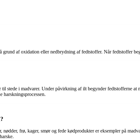
på grund af oxidation eller nedbrydning af fedtstoffer. Når fedtstoffer b
til stede i madvarer. Under påvirkning af ilt begynder fedtstofferne at ne
de harskningsprocessen.
g?
 nødder, frø, kager, smør og fede kødprodukter er eksempler på madvare
 harske.