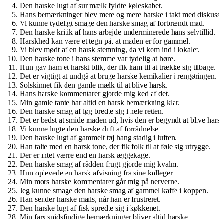
Den harske lugt af sur mælk fyldte køleskabet.
Hans bemærkninger blev mere og mere harske i takt med diskuss
Vi kunne tydeligt smage den harske smag af forbrændt mad.
Den harske kritik af hans arbejde underminerede hans selvtillid.
Harskhed kan være et tegn på, at maden er for gammel.
Vi blev mødt af en harsk stemning, da vi kom ind i lokalet.
Den harske tone i hans stemme var tydelig at høre.
Hun gav ham et harskt blik, der fik ham til at trække sig tilbage.
Det er vigtigt at undgå at bruge harske kemikalier i rengøringen.
Solskinnet fik den gamle mælk til at blive harsk.
Hans harske kommentarer gjorde mig ked af det.
Min gamle tante har altid en harsk bemærkning klar.
Den harske smag af løg bredte sig i hele retten.
Det er bedst at smide maden ud, hvis den er begyndt at blive har
Vi kunne lugte den harske duft af forrådnelse.
Den harske lugt af gammelt tøj hang stadig i luften.
Han talte med en harsk tone, der fik folk til at føle sig utrygge.
Der er intet værre end en harsk æggekage.
Den harske smag af rådden frugt gjorde mig kvalm.
Hun oplevede en harsk afvisning fra sine kolleger.
Min mors harske kommentarer går mig på nerverne.
Jeg kunne smage den harske smag af gammel kaffe i koppen.
Han sender harske mails, når han er frustreret.
Den harske lugt af fisk spredte sig i køkkenet.
Min fars spidsfindige bemærkninger bliver altid harske.