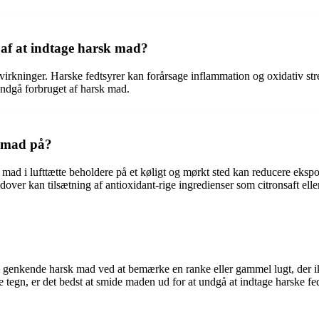
 af at indtage harsk mad?
kninger. Harske fedtsyrer kan forårsage inflammation og oxidativ stress
ndgå forbruget af harsk mad.
f mad på?
mad i lufttætte beholdere på et køligt og mørkt sted kan reducere ekspo
udover kan tilsætning af antioxidant-rige ingredienser som citronsaft el
 genkende harsk mad ved at bemærke en ranke eller gammel lugt, der i
 tegn, er det bedst at smide maden ud for at undgå at indtage harske fed