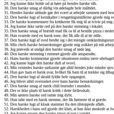
Jeg kunne ikke holde ud at høre på hendes harske råb.
Den harske smag af dårlig vin ødelagde hele måltidet.
Hendes harske attitude gør det svært at arbejde sammen med hen
Den harske lugt af kemikalier i rengøringsmidlerne gjorde mig s
De harske kommentarer fra kritikerne fik mig til at tvivle på mig 
Jeg kunne ikke sætte ord på den harske stemning i lokalet.
Den harske smag af brændt mad fik os til at bestille pizza i stedet
Han svarede med en harsk tone, der fik alle til at tie stille.
Den harske lugt af sved bredte sig i det trængte omklædningsrum
Min chefs harske bemærkninger gjorde mig usikker på mit arbej
Jeg prøvede at undgå den harske smag af røde løg.
Den harske stemning i rummet gjorde alle anspændte.
Hans harske kommentar gjorde situationen endnu mere ubehagel
Jeg kunne lugte den harske duft af svovl.
Min venindes harske sarkasme gør altid hendes joke mindre sjov
Hun gav ham et harsk svar, hvilket fik ham til at trække sig tilba
Den harske lugt af skrald fyldte hele opgangen.
Jeg bliver altid overrasket over hans harske bemærkninger.
Den harske smag af stærk chili brænder i munden.
Der er ikke plads til harsk kritik i dette fællesskab.
Min søsters harske ord ramte mig dybt.
Hun talte med en harsk stemme, der fik børnene til at græde.
Den harske lugt af kloak stammer fra den tilstoppede afløb.
Harskheden i hans ord gjorde det klart, at han ikke ønskede at fo
Jeg kunne smage den harske smag af rust i vandet.