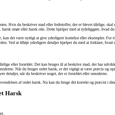
n. Hvis du beskriver mad eller fedtstoffer, der er blevet dårlige, skal d
 harsk smør eller harsk olie. Dette hjælper med at tydeliggøre, hvad du r
, kan det være nyttigt at give yderligere kontekst eller eksempler. For e
en. Ved at tilføje yderligere detaljer hjælper du med at forklare, hvad
 dårlige eller forældet. Det kan bruges til at beskrive mad, der har udvik
r umoderne. Når du bruger ordet harsk, er det vigtigt at være præcis o
gere detaljer, når du beskriver noget, der er forældet eller umoderne.
anvendelsen af ordet harsk. Nu kan du bruge det korrekt og præcist i di
et Harsk
et.