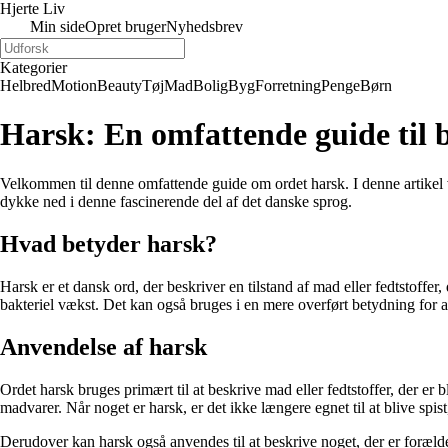
Hjerte Liv
Min side
Opret bruger
Nyhedsbrev
Kategorier
Helbred
Motion
Beauty
Tøj
Mad
Bolig
Byg
Forretning
Penge
Børn
Harsk: En omfattende guide til 
Velkommen til denne omfattende guide om ordet harsk. I denne artikel vi
dykke ned i denne fascinerende del af det danske sprog.
Hvad betyder harsk?
Harsk er et dansk ord, der beskriver en tilstand af mad eller fedtstoffer
bakteriel vækst. Det kan også bruges i en mere overført betydning for a
Anvendelse af harsk
Ordet harsk bruges primært til at beskrive mad eller fedtstoffer, der er 
madvarer. Når noget er harsk, er det ikke længere egnet til at blive spi
Derudover kan harsk også anvendes til at beskrive noget, der er forælde