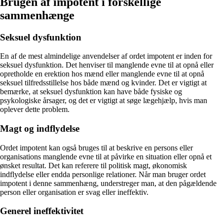
Brugen af impotent i forskellige
sammenhænge
Seksuel dysfunktion
En af de mest almindelige anvendelser af ordet impotent er inden for
seksuel dysfunktion. Det henviser til manglende evne til at opnå eller
opretholde en erektion hos mænd eller manglende evne til at opnå
seksuel tilfredsstillelse hos både mænd og kvinder. Det er vigtigt at
bemærke, at seksuel dysfunktion kan have både fysiske og
psykologiske årsager, og det er vigtigt at søge lægehjælp, hvis man
oplever dette problem.
Magt og indflydelse
Ordet impotent kan også bruges til at beskrive en persons eller
organisations manglende evne til at påvirke en situation eller opnå et
ønsket resultat. Det kan referere til politisk magt, økonomisk
indflydelse eller endda personlige relationer. Når man bruger ordet
impotent i denne sammenhæng, understreger man, at den pågældende
person eller organisation er svag eller ineffektiv.
Generel ineffektivitet