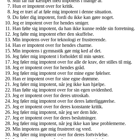
Min far har kæmpet med impotens i mange år.
Hun er impotent over for kritik.
Jeg er træt af at føle mig impotent i denne situation.
Du føler dig impotent, fordi du ikke kan gøre noget.
Jeg er impotent over for hendes smiger.
Han følte sig impotent, da han ikke kunne redde sin forretning.
Jeg følte mig impotent efter den skuffelse.
Min impotens over for teknologi er frustrerende.
Han er impotent over for hendes charme.
Min impotens i gymnastik gør mig ked af det.
Jeg føler mig impotent i forholdet til min søster.
Jeg føler mig impotent over for alle de krav, der stilles til mig.
Jeg er impotent over for hendes gråd.
Jeg føler mig impotent over for mine egne følelser.
Han er impotent over for sine egne drømme.
Jeg føler mig impotent, når jeg ikke kan hjælpe.
Han følte sig impotent over for sin egen uvidenhed.
Jeg er impotent over for deres utroskab.
Jeg føler mig impotent over for deres latterliggørelse.
Jeg er impotent over for deres konstante kritik.
Jeg føler mig impotent, når jeg ser dem lide.
Jeg er impotent over for deres beslutninger.
Jeg føler mig impotent, når jeg ikke kan løse problemerne.
Min impotens gør mig frustreret og vred.
Jeg føler mig impotent over for deres fortvivlelse.