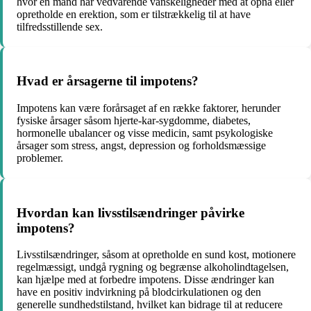
hvor en mand har vedvarende vanskeligheder med at opnå eller
opretholde en erektion, som er tilstrækkelig til at have
tilfredsstillende sex.
Hvad er årsagerne til impotens?
Impotens kan være forårsaget af en række faktorer, herunder
fysiske årsager såsom hjerte-kar-sygdomme, diabetes,
hormonelle ubalancer og visse medicin, samt psykologiske
årsager som stress, angst, depression og forholdsmæssige
problemer.
Hvordan kan livsstilsændringer påvirke
impotens?
Livsstilsændringer, såsom at opretholde en sund kost, motionere
regelmæssigt, undgå rygning og begrænse alkoholindtagelsen,
kan hjælpe med at forbedre impotens. Disse ændringer kan
have en positiv indvirkning på blodcirkulationen og den
generelle sundhedstilstand, hvilket kan bidrage til at reducere