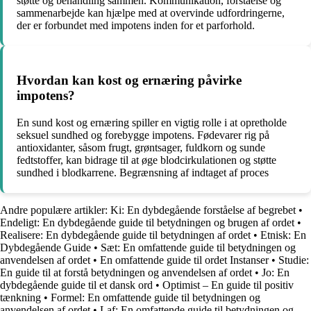
støtte og behandling sammen. Kommunikation, forståelse og
sammenarbejde kan hjælpe med at overvinde udfordringerne,
der er forbundet med impotens inden for et parforhold.
Hvordan kan kost og ernæring påvirke
impotens?
En sund kost og ernæring spiller en vigtig rolle i at opretholde
seksuel sundhed og forebygge impotens. Fødevarer rig på
antioxidanter, såsom frugt, grøntsager, fuldkorn og sunde
fedtstoffer, kan bidrage til at øge blodcirkulationen og støtte
sundhed i blodkarrene. Begrænsning af indtaget af proces
Andre populære artikler:
Ki: En dybdegående forståelse af begrebet
•
Endeligt: En dybdegående guide til betydningen og brugen af ordet
•
Realisere: En dybdegående guide til betydningen af ordet
•
Etnisk: En
Dybdegående Guide
•
Sæt: En omfattende guide til betydningen og
anvendelsen af ordet
•
En omfattende guide til ordet Instanser
•
Studie:
En guide til at forstå betydningen og anvendelsen af ordet
•
Jo: En
dybdegående guide til et dansk ord
•
Optimist – En guide til positiv
tænkning
•
Formel: En omfattende guide til betydningen og
anvendelsen af ordet
•
Laf: En omfattende guide til betydningen og