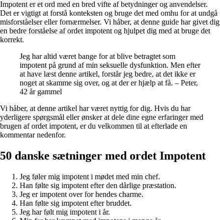
Impotent er et ord med en bred vifte af betydninger og anvendelser.
Det er vigtigt at forstå konteksten og bruge det med omhu for at undgå
misforståelser eller fornærmelser. Vi håber, at denne guide har givet dig
en bedre forståelse af ordet impotent og hjulpet dig med at bruge det
korrekt.
Jeg har altid været bange for at blive betragtet som
impotent på grund af min seksuelle dysfunktion. Men efter
at have læst denne artikel, forstår jeg bedre, at det ikke er
noget at skamme sig over, og at der er hjælp at få. – Peter,
42 år gammel
Vi håber, at denne artikel har været nyttig for dig. Hvis du har
yderligere spørgsmål eller ønsker at dele dine egne erfaringer med
brugen af ordet impotent, er du velkommen til at efterlade en
kommentar nedenfor.
50 danske sætninger med ordet Impotent
Jeg føler mig impotent i mødet med min chef.
Han følte sig impotent efter den dårlige præstation.
Jeg er impotent over for hendes charme.
Han følte sig impotent efter bruddet.
Jeg har følt mig impotent i år.