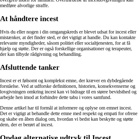
medføre alvorlige straffe.
At håndtere incest
Hvis du eller nogen i din omgangskreds er blevet udsat for incest eller
mistænker, at det finder sted, er det vigtigt at handle. Du kan kontakte
relevante myndigheder, såsom politiet eller socialtjenesten, for at få
hjælp og støtte. Der er også forskellige organisationer og terapeuter,
der kan tilbyde rådgivning og behandling.
Afsluttende tanker
Incest er et følsomt og komplekst emne, der kræver en dybdegående
forståelse. Ved at udforske definitionen, historien, konsekvenserne og
lovgivningen omkring incest kan vi bidrage til en større bevidsthed og
arbejde hen imod at forhindre dette tabu i vores samfund.
Denne artikel har til formål at informere og oplyse om emnet incest.
Det er vigtigt at behandle dette emne med respekt og empati for ofrene
og skabe en åben dialog om, hvordan vi bedst kan beskytte og støtte
dem, der er berørt af incest.
Opdag alternative udtryk til Incest