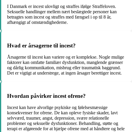
I Danmark er incest ulovligt og straffes ifølge Straffeloven.
Seksuelle handlinger mellem nært beslægtede personer kan
betragtes som incest og straffes med fængsel i op til 8 år,
afhængigt af omstændighederne.
Hvad er årsagerne til incest?
Årsagerne til incest kan variere og er komplekse. Nogle mulige
faktorer kan omfatte familiær dysfunktion, manglende grænser
og dårlig kommunikation, misbrug eller traumatisk baggrund.
Det er vigtigt at understrege, at ingen årsager berettiger incest.
Hvordan påvirker incest ofrene?
Incest kan have alvorlige psykiske og følelsesmæssige
konsekvenser for ofrene. De kan opleve fysiske skader, lavt
selvværd, traumer, angst, depression, svære relationelle
problemer og seksuelle dysfunktioner. Behandling, støtte og
terapi er afgørende for at hjælpe ofrene med at håndtere og hele