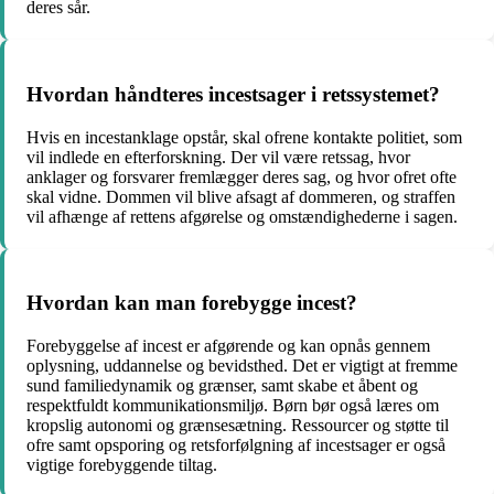
deres sår.
Hvordan håndteres incestsager i retssystemet?
Hvis en incestanklage opstår, skal ofrene kontakte politiet, som
vil indlede en efterforskning. Der vil være retssag, hvor
anklager og forsvarer fremlægger deres sag, og hvor ofret ofte
skal vidne. Dommen vil blive afsagt af dommeren, og straffen
vil afhænge af rettens afgørelse og omstændighederne i sagen.
Hvordan kan man forebygge incest?
Forebyggelse af incest er afgørende og kan opnås gennem
oplysning, uddannelse og bevidsthed. Det er vigtigt at fremme
sund familiedynamik og grænser, samt skabe et åbent og
respektfuldt kommunikationsmiljø. Børn bør også læres om
kropslig autonomi og grænsesætning. Ressourcer og støtte til
ofre samt opsporing og retsforfølgning af incestsager er også
vigtige forebyggende tiltag.