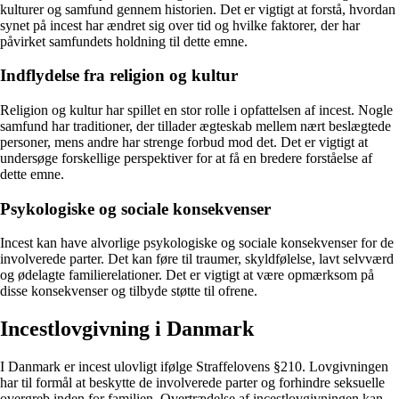
kulturer og samfund gennem historien. Det er vigtigt at forstå, hvordan
synet på incest har ændret sig over tid og hvilke faktorer, der har
påvirket samfundets holdning til dette emne.
Indflydelse fra religion og kultur
Religion og kultur har spillet en stor rolle i opfattelsen af incest. Nogle
samfund har traditioner, der tillader ægteskab mellem nært beslægtede
personer, mens andre har strenge forbud mod det. Det er vigtigt at
undersøge forskellige perspektiver for at få en bredere forståelse af
dette emne.
Psykologiske og sociale konsekvenser
Incest kan have alvorlige psykologiske og sociale konsekvenser for de
involverede parter. Det kan føre til traumer, skyldfølelse, lavt selvværd
og ødelagte familierelationer. Det er vigtigt at være opmærksom på
disse konsekvenser og tilbyde støtte til ofrene.
Incestlovgivning i Danmark
I Danmark er incest ulovligt ifølge Straffelovens §210. Lovgivningen
har til formål at beskytte de involverede parter og forhindre seksuelle
overgreb inden for familien. Overtrædelse af incestlovgivningen kan