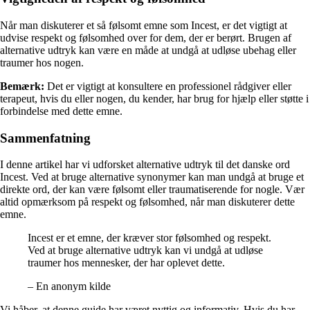
Når man diskuterer et så følsomt emne som Incest, er det vigtigt at
udvise respekt og følsomhed over for dem, der er berørt. Brugen af
alternative udtryk kan være en måde at undgå at udløse ubehag eller
traumer hos nogen.
Bemærk:
Det er vigtigt at konsultere en professionel rådgiver eller
terapeut, hvis du eller nogen, du kender, har brug for hjælp eller støtte i
forbindelse med dette emne.
Sammenfatning
I denne artikel har vi udforsket alternative udtryk til det danske ord
Incest. Ved at bruge alternative synonymer kan man undgå at bruge et
direkte ord, der kan være følsomt eller traumatiserende for nogle. Vær
altid opmærksom på respekt og følsomhed, når man diskuterer dette
emne.
Incest er et emne, der kræver stor følsomhed og respekt.
Ved at bruge alternative udtryk kan vi undgå at udløse
traumer hos mennesker, der har oplevet dette.
– En anonym kilde
Vi håber, at denne guide har været nyttig og informativ. Hvis du har