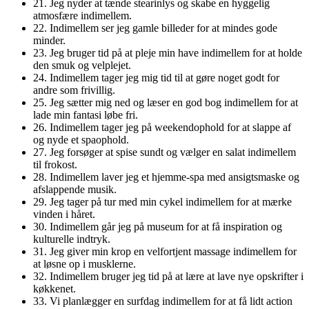
21. Jeg nyder at tænde stearinlys og skabe en hyggelig
atmosfære indimellem.
22. Indimellem ser jeg gamle billeder for at mindes gode
minder.
23. Jeg bruger tid på at pleje min have indimellem for at holde
den smuk og velplejet.
24. Indimellem tager jeg mig tid til at gøre noget godt for
andre som frivillig.
25. Jeg sætter mig ned og læser en god bog indimellem for at
lade min fantasi løbe fri.
26. Indimellem tager jeg på weekendophold for at slappe af
og nyde et spaophold.
27. Jeg forsøger at spise sundt og vælger en salat indimellem
til frokost.
28. Indimellem laver jeg et hjemme-spa med ansigtsmaske og
afslappende musik.
29. Jeg tager på tur med min cykel indimellem for at mærke
vinden i håret.
30. Indimellem går jeg på museum for at få inspiration og
kulturelle indtryk.
31. Jeg giver min krop en velfortjent massage indimellem for
at løsne op i musklerne.
32. Indimellem bruger jeg tid på at lære at lave nye opskrifter i
køkkenet.
33. Vi planlægger en surfdag indimellem for at få lidt action