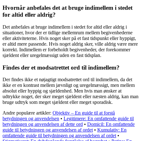
Hvornår anbefales det at bruge indimellem i stedet
for altid eller aldrig?
Det anbefales at bruge indimellem i stedet for altid eller aldrig i
situationer, hvor der er tidlige mellemrum mellem begivenhederne
eller aktiviteterne. Hvis noget sker på et fast tidspunkt eller hyppigt,
er altid mere passende. Hvis noget aldrig sker, ville aldrig være mere
korrekt. Indimellem er forbeholdt begivenheder, der forekommer
sjældent eller uregelmæssigt uden en fast tidsplan.
Findes der et modsatrettet ord til indimellem?
Der findes ikke et nøjagtigt modsatrettet ord til indimellem, da det
ikke er en kontrast mellem jævnligt og uregelmæssigt, men mellem
absolut eller hyppig og sjældenhed. Men hvis man ønsker at
udtrykke noget, der sker meget sjældent eller næsten aldrig, kan man
bruge udtryk som meget sjældent eller meget sporadisk.
Andre populære artikler:
Objektiv – En guide til at forstå
betydningen og anvendelsen
•
Legitimere: En omfattende guide til
betydningen og anvendelsen af dette ord
•
Domicil: En omfattende
guide til betydningen og anvendelsen af ordet
•
Kumulativ: En
omfattende guide til betydningen og anvendelsen af ordet
•