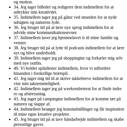
og motion.
34. Jeg tager billeder og redigerer dem indimellem for at
udtrykke min kreativitet.
35. Indimellem tager jeg på gåtur ved stranden for at nyde
udsigten og naturens lyde.
36. Jeg bruger tid på at lære nye sprog indimellem for at
udvide mine kommunikationsevner.
37. Indimellem laver jeg hjemmelavet is til mine familie og
venner.
38. Jeg bruger tid på at lytte til podcasts indimellem for at lære
nyt og blive underholdt.
39. Indimellem tager jeg på shoppingtur og forkæler mig selv
med nye outfits.
40. Vi holder spilaftener indimellem, hvor vi udfordrer
hinanden i forskellige brætspil.
41. Jeg tager mig tid til at skrive takkebreve indimellem for at
vise min taknemmelighed.
42. Indimellem tager jeg på weekendretreat for at finde indre
ro og afstressning.
43. Jeg tager på campingtur indimellem for at komme tæt på
naturen og slappe af.
44. Indimellem besøger jeg kunstudstillinger og får inspiration
til mine egne kreative projekter.
45. Jeg bruger tid på at lave håndarbejde indimellem og skabe
personlige gaver.