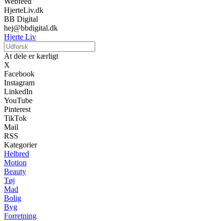
Webfeed
HjerteLiv.dk
BB Digital
hej@bbdigital.dk
Hjerte Liv
At dele er kærligt
X
Facebook
Instagram
LinkedIn
YouTube
Pinterest
TikTok
Mail
RSS
Kategorier
Helbred
Motion
Beauty
Tøj
Mad
Bolig
Byg
Forretning