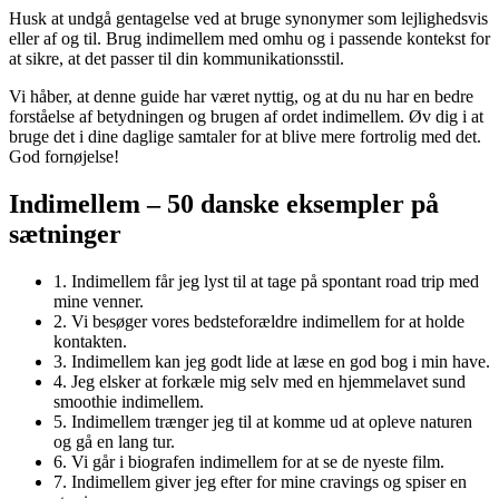
Husk at undgå gentagelse ved at bruge synonymer som lejlighedsvis
eller af og til. Brug indimellem med omhu og i passende kontekst for
at sikre, at det passer til din kommunikationsstil.
Vi håber, at denne guide har været nyttig, og at du nu har en bedre
forståelse af betydningen og brugen af ordet indimellem. Øv dig i at
bruge det i dine daglige samtaler for at blive mere fortrolig med det.
God fornøjelse!
Indimellem – 50 danske eksempler på
sætninger
1. Indimellem får jeg lyst til at tage på spontant road trip med
mine venner.
2. Vi besøger vores bedsteforældre indimellem for at holde
kontakten.
3. Indimellem kan jeg godt lide at læse en god bog i min have.
4. Jeg elsker at forkæle mig selv med en hjemmelavet sund
smoothie indimellem.
5. Indimellem trænger jeg til at komme ud at opleve naturen
og gå en lang tur.
6. Vi går i biografen indimellem for at se de nyeste film.
7. Indimellem giver jeg efter for mine cravings og spiser en