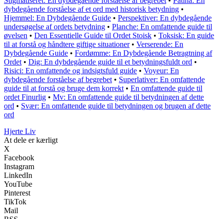
Stigmatiseret: En dybdegående forståelse af begrebet
•
Patina: En
dybdegående forståelse af et ord med historisk betydning
•
Hjemmel: En Dybdegående Guide
•
Perspektiver: En dybdegående
undersøgelse af ordets betydning
•
Planche: En omfattende guide til
øvelsen
•
Den Essentielle Guide til Ordet Stoisk
•
Toksisk: En guide
til at forstå og håndtere giftige situationer
•
Verserende: En
Dybdegående Guide
•
Fordømme: En Dybdegående Betragtning af
Ordet
•
Dig: En dybdegående guide til et betydningsfuldt ord
•
Risici: En omfattende og indsigtsfuld guide
•
Voyeur: En
dybdegående forståelse af begrebet
•
Superlativer: En omfattende
guide til at forstå og bruge dem korrekt
•
En omfattende guide til
ordet Finurlig
•
Mv: En omfattende guide til betydningen af dette
ord
•
Svær: En omfattende guide til betydningen og brugen af dette
ord
Hjerte Liv
At dele er kærligt
X
Facebook
Instagram
LinkedIn
YouTube
Pinterest
TikTok
Mail