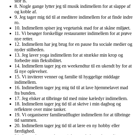
stor is.
8. Nogle gange lytter jeg til musik indimellem for at slappe af
og koble af.
9. Jeg tager mig tid til at meditere indimellem for at finde indre
ro.
10. Indimellem spiser jeg vegetarisk mad for at skåne miljøet.
11. Vi besøger forskellige restauranter indimellem for at prøve
nye retter.
12. Indimellem har jeg brug for en pause fra sociale medier og
nyder stilheden.
13. Jeg laver yoga indimellem for at strække min krop og
forbedre min fleksibilitet.
14. Indimellem tager jeg en weekendtur til en ukendt by for at
få nye oplevelser.
15. Vi inviterer venner og familie til hyggelige middage
indimellem.
16. Indimellem tager jeg mig tid til at lave hjemmelavet mad
fra bunden.
17. Jeg elsker at tilbringe tid med mine kæledyr indimellem.
18. Indimellem tager jeg tid til at skrive i min dagbog og
reflektere over mine tanker.
19. Vi organiserer familieudflugter indimellem for at tilbringe
tid sammen.
20. Indimellem tager jeg tid til at lære en ny hobby eller
færdighed.