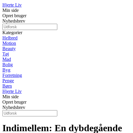
Hjerte Liv
Min side
Opret bruger
Nyhedsbrev
Kategorier
Helbred
Motion
Beauty
Tøj
Mad
Bolig
Byg
Forretning
Penge
Børn
Hjerte Liv
Min side
Opret bruger
Nyhedsbrev
Indimellem: En dybdegående