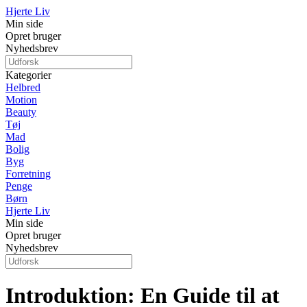
Hjerte Liv
Min side
Opret bruger
Nyhedsbrev
Kategorier
Helbred
Motion
Beauty
Tøj
Mad
Bolig
Byg
Forretning
Penge
Børn
Hjerte Liv
Min side
Opret bruger
Nyhedsbrev
Introduktion: En Guide til at