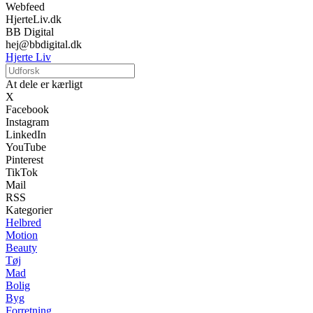
Webfeed
HjerteLiv.dk
BB Digital
hej@bbdigital.dk
Hjerte Liv
At dele er kærligt
X
Facebook
Instagram
LinkedIn
YouTube
Pinterest
TikTok
Mail
RSS
Kategorier
Helbred
Motion
Beauty
Tøj
Mad
Bolig
Byg
Forretning