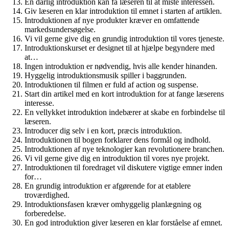
En dårlig introduktion kan få læseren til at miste interessen.
Giv læseren en klar introduktion til emnet i starten af artiklen.
Introduktionen af nye produkter kræver en omfattende
markedsundersøgelse.
Vi vil gerne give dig en grundig introduktion til vores tjeneste.
Introduktionskurset er designet til at hjælpe begyndere med
at…
Ingen introduktion er nødvendig, hvis alle kender hinanden.
Hyggelig introduktionsmusik spiller i baggrunden.
Introduktionen til filmen er fuld af action og suspense.
Start din artikel med en kort introduktion for at fange læserens
interesse.
En vellykket introduktion indebærer at skabe en forbindelse til
læseren.
Introducer dig selv i en kort, præcis introduktion.
Introduktionen til bogen forklarer dens formål og indhold.
Introduktionen af nye teknologier kan revolutionere branchen.
Vi vil gerne give dig en introduktion til vores nye projekt.
Introduktionen til foredraget vil diskutere vigtige emner inden
for…
En grundig introduktion er afgørende for at etablere
troværdighed.
Introduktionsfasen kræver omhyggelig planlægning og
forberedelse.
En god introduktion giver læseren en klar forståelse af emnet.