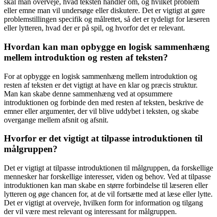
skal man overveje, hvad teksten handler om, og hvilket problem
eller emne man vil undersøge eller diskutere. Det er vigtigt at gøre
problemstillingen specifik og målrettet, så det er tydeligt for læseren
eller lytteren, hvad der er på spil, og hvorfor det er relevant.
Hvordan kan man opbygge en logisk sammenhæng
mellem introduktion og resten af teksten?
For at opbygge en logisk sammenhæng mellem introduktion og
resten af teksten er det vigtigt at have en klar og præcis struktur.
Man kan skabe denne sammenhæng ved at opsummere
introduktionen og forbinde den med resten af teksten, beskrive de
emner eller argumenter, der vil blive uddybet i teksten, og skabe
overgange mellem afsnit og afsnit.
Hvorfor er det vigtigt at tilpasse introduktionen til
målgruppen?
Det er vigtigt at tilpasse introduktionen til målgruppen, da forskellige
mennesker har forskellige interesser, viden og behov. Ved at tilpasse
introduktionen kan man skabe en større forbindelse til læseren eller
lytteren og øge chancen for, at de vil fortsætte med at læse eller lytte.
Det er vigtigt at overveje, hvilken form for information og tilgang
der vil være mest relevant og interessant for målgruppen.