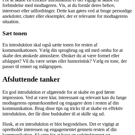
forbindelse med modtageren. Vis, at du forstår deres behov,
interesser eller udfordringer. Dette kan gøres ved at bruge personlige
anekdoter, citater eller eksempler, der er relevante for modtagerens
situation.
Sæt tonen
En introduktion skal også sætte tonen for resten af
kommunikationen. Vælg din sprogbrug og stil med omhu for at
skabe den ønskede atmosfære. Ønsker du at være formel eller
afslappet? Vil du være seriøs eller humoristisk? Vælg en tone, der
passer til emnet og målgruppen.
Afsluttende tanker
En god introduktion er afgørende for at skabe en god første
impression. Ved at være klar, interessant og relevant kan du fange
modtagerens opmærksomhed og engagere dem i resten af din
kommunikation. Brug disse tips og tricks til at skabe en effektiv
introduktion, der får dine budskaber til at skille sig ud.
Husk, at en introduktion er blot begyndelsen. Det er vigtigt at
opretholde interessen og engagementet gennem resten af din
kommunikation. Så sørg for at have en velstruktureret og