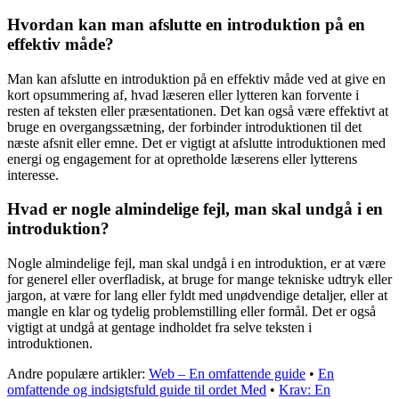
Hvordan kan man afslutte en introduktion på en
effektiv måde?
Man kan afslutte en introduktion på en effektiv måde ved at give en
kort opsummering af, hvad læseren eller lytteren kan forvente i
resten af teksten eller præsentationen. Det kan også være effektivt at
bruge en overgangssætning, der forbinder introduktionen til det
næste afsnit eller emne. Det er vigtigt at afslutte introduktionen med
energi og engagement for at opretholde læserens eller lytterens
interesse.
Hvad er nogle almindelige fejl, man skal undgå i en
introduktion?
Nogle almindelige fejl, man skal undgå i en introduktion, er at være
for generel eller overfladisk, at bruge for mange tekniske udtryk eller
jargon, at være for lang eller fyldt med unødvendige detaljer, eller at
mangle en klar og tydelig problemstilling eller formål. Det er også
vigtigt at undgå at gentage indholdet fra selve teksten i
introduktionen.
Andre populære artikler:
Web – En omfattende guide
•
En
omfattende og indsigtsfuld guide til ordet Med
•
Krav: En