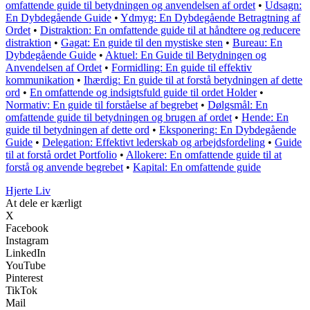
omfattende guide til betydningen og anvendelsen af ordet
•
Udsagn:
En Dybdegående Guide
•
Ydmyg: En Dybdegående Betragtning af
Ordet
•
Distraktion: En omfattende guide til at håndtere og reducere
distraktion
•
Gagat: En guide til den mystiske sten
•
Bureau: En
Dybdegående Guide
•
Aktuel: En Guide til Betydningen og
Anvendelsen af Ordet
•
Formidling: En guide til effektiv
kommunikation
•
Ihærdig: En guide til at forstå betydningen af dette
ord
•
En omfattende og indsigtsfuld guide til ordet Holder
•
Normativ: En guide til forståelse af begrebet
•
Dølgsmål: En
omfattende guide til betydningen og brugen af ordet
•
Hende: En
guide til betydningen af dette ord
•
Eksponering: En Dybdegående
Guide
•
Delegation: Effektivt lederskab og arbejdsfordeling
•
Guide
til at forstå ordet Portfolio
•
Allokere: En omfattende guide til at
forstå og anvende begrebet
•
Kapital: En omfattende guide
Hjerte Liv
At dele er kærligt
X
Facebook
Instagram
LinkedIn
YouTube
Pinterest
TikTok
Mail