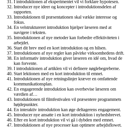
I introduktionen af eksperimentet vil vi forklare hypotesen.
Introducer nye ideer og koncepter i introduktionsdelen af
rapporten.
Introduktionen til præsentationen skal vække interesse og
fokus.
En velstruktureret introduktion hjælper læseren med at
navigere i teksten.
Introduktionen af nye metoder kan forbedre effektiviteten i
arbejdet.
Start dit brev med en kort introduktion og en hilsen.
Introduktionen af nye regler kan påvirke virksomhedens drift.
En informativ introduktion giver læseren en idé om, hvad de
kan forvente.
I introduktionen af ​​artiklen vil vi definere nøglebegreberne.
Start lektionen med en kort introduktion til emnet.
Introduktionen af nye retningslinjer kræver en omfattende
kommunikationsplan.
En engagerende introduktion kan overbevise læseren om
værdien af…
Introduktionen til filmfestivalen vil præsentere programmets
højdepunkter.
En interaktiv introduktion kan øge deltagerens engagement.
Introducer nye ansatte i en kort introduktion i nyhedsbrevet.
Efter en kort introduktion vil vi gå i dybden med emnet.
Introduktionen af nye processer kan optimere arbejdsflowet.