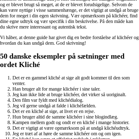
og er blevet brugt så meget, at de er blevet forudsigelige. Selvom de
kan være nyttige i visse sammenhænge, er det vigtigt at undgå at bruge
dem for meget i din egen skrivning. Vær opmærksom på klichéer, find
dine egne udtryk og vær specifik i din beskrivelse. På den måde kan
du skrive mere interessant og autentisk tekst.
Vi håber, at denne guide har givet dig en bedre forståelse af klichéer og
hvordan du kan undgå dem. God skrivning!
50 danske eksempler på sætninger med
ordet Kliché
Det er en gammel kliché at sige alt godt kommer til den som
venter.
Han bruger alt for mange klichéer i sine taler.
Jeg kan ikke lide at bruge klichéer, det virker så uoriginalt.
Den film var fyldt med klichédialog.
Jeg vil gerne undgå at falde i klichéfælden.
Det er en kliché at sige, at livet er en rejse.
Hun bruger altid de samme klichéer i sine blogindlæg.
Kampen mellem godt og ondt er en kliché i mange historier.
Det er vigtigt at være opmærksom på at undgå klichéudtryk.
Jeg er træt af at høre de samme klichéer om og om igen.