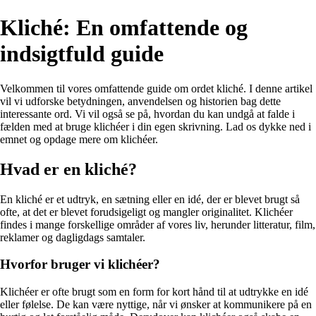
Kliché: En omfattende og
indsigtfuld guide
Velkommen til vores omfattende guide om ordet kliché. I denne artikel
vil vi udforske betydningen, anvendelsen og historien bag dette
interessante ord. Vi vil også se på, hvordan du kan undgå at falde i
fælden med at bruge klichéer i din egen skrivning. Lad os dykke ned i
emnet og opdage mere om klichéer.
Hvad er en kliché?
En kliché er et udtryk, en sætning eller en idé, der er blevet brugt så
ofte, at det er blevet forudsigeligt og mangler originalitet. Klichéer
findes i mange forskellige områder af vores liv, herunder litteratur, film,
reklamer og dagligdags samtaler.
Hvorfor bruger vi klichéer?
Klichéer er ofte brugt som en form for kort hånd til at udtrykke en idé
eller følelse. De kan være nyttige, når vi ønsker at kommunikere på en