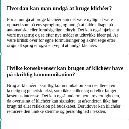
Hvordan kan man undgå at bruge klichéer?
For at undgå at bruge klichéer kan det være nyttigt at være
opmærksom på ens sprogbrug og undgå at falde tilbage på
automatiske eller forudsigelige udtryk. Det kan også hjælpe at
være nysgerrig og se efter nye måder at udtrykke ideer på. At
være kritisk over for egne formuleringer og aktivt søge efter
originalt sprog er også en vej til at undgå klichéer.
Hvilke konsekvenser kan brugen af klichéer have
på skriftlig kommunikation?
Brug af klichéer i skriftlig kommunikation kan resultere i en
kedelig og generisk tekst, som ikke skiller sig ud eller fanger
læserens interesse. Det kan også underminere troværdigheden,
da overusing af klichéer kan signalere, at afsenderen ikke har
brugt tid eller refleksion på budskabet. Derudover kan klichéer
reducere den unikke stemme og personlighed i teksten.