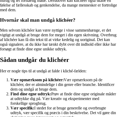
hurtig og let forståelig måde. Derudover kan klichéer også skabe en
følelse af fællesskab og genkendelse, da mange mennesker er fortrolige
med dem.
Hvornår skal man undgå klichéer?
Men selvom klichéer kan være nyttige i visse sammenhænge, er det
vigtigt at undgå at bruge dem for meget i din egen skrivning. Overbrug
af klichéer kan få din tekst til at virke kedelig og uoriginal. Det kan
også signalere, at du ikke har tænkt dybt over dit indhold eller ikke har
forsøgt at finde dine egne unikke udtryk.
Sådan undgår du klichéer
Her er nogle tips til at undgå at falde i kliché-fælden:
Vær opmærksom på klichéer:
Vær opmærksom på de
klichéer, der er almindelige i din genre eller branche. Identificer
dem og undgå at bruge dem.
Find dine egne udtryk:
Prøv at finde dine egne originale måder
at udtrykke dig på. Vær kreativ og eksperimenter med
forskellige sprogbrug.
Vær specifik:
I stedet for at bruge generelle og overbrugte
udtryk, vær specifik og præcis i din beskrivelse. Det vil gøre din