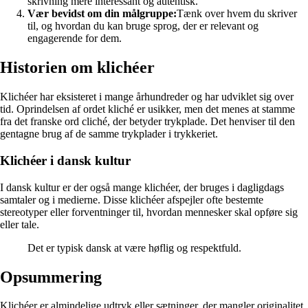
skrivning mere interessant og autentisk.
Vær bevidst om din målgruppe:
Tænk over hvem du skriver
til, og hvordan du kan bruge sprog, der er relevant og
engagerende for dem.
Historien om klichéer
Klichéer har eksisteret i mange århundreder og har udviklet sig over
tid. Oprindelsen af ordet kliché er usikker, men det menes at stamme
fra det franske ord cliché, der betyder trykplade. Det henviser til den
gentagne brug af de samme trykplader i trykkeriet.
Klichéer i dansk kultur
I dansk kultur er der også mange klichéer, der bruges i dagligdags
samtaler og i medierne. Disse klichéer afspejler ofte bestemte
stereotyper eller forventninger til, hvordan mennesker skal opføre sig
eller tale.
Det er typisk dansk at være høflig og respektfuld.
Opsummering
Klichéer er almindelige udtryk eller sætninger, der mangler originalitet