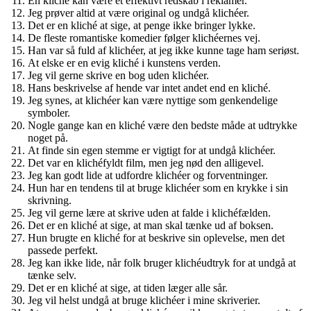
En kliché kan være et effektivt redskab i reklamer.
Jeg prøver altid at være original og undgå klichéer.
Det er en kliché at sige, at penge ikke bringer lykke.
De fleste romantiske komedier følger klichéernes vej.
Han var så fuld af klichéer, at jeg ikke kunne tage ham seriøst.
At elske er en evig kliché i kunstens verden.
Jeg vil gerne skrive en bog uden klichéer.
Hans beskrivelse af hende var intet andet end en kliché.
Jeg synes, at klichéer kan være nyttige som genkendelige
symboler.
Nogle gange kan en kliché være den bedste måde at udtrykke
noget på.
At finde sin egen stemme er vigtigt for at undgå klichéer.
Det var en klichéfyldt film, men jeg nød den alligevel.
Jeg kan godt lide at udfordre klichéer og forventninger.
Hun har en tendens til at bruge klichéer som en krykke i sin
skrivning.
Jeg vil gerne lære at skrive uden at falde i klichéfælden.
Det er en kliché at sige, at man skal tænke ud af boksen.
Hun brugte en kliché for at beskrive sin oplevelse, men det
passede perfekt.
Jeg kan ikke lide, når folk bruger klichéudtryk for at undgå at
tænke selv.
Det er en kliché at sige, at tiden læger alle sår.
Jeg vil helst undgå at bruge klichéer i mine skriverier.