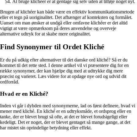
At bruge klichéer er at gentage sig selv uden at tilføje noget nyt.
Brugen af klichéer kan både være en effektiv kommunikationsmetode
eller et tegn på uoriginalitet. Det afhænger af konteksten og formålet.
Uanset om man ønsker at undgå eller omfavne klichéer er det altid
vigtigt at være opmærksom på deres anvendelse og overveje
alternative udtryk for at skabe mere originalitet.
Find Synonymer til Ordet Kliché
Er du på udkig efter alternativer til det danske ord kliché? Så er du
kommet til det rette sted. I denne artikel vil vi præsentere dig for en
række synonymer, der kan hjælpe dig med at udtrykke dig mere
præcist og varieret. Læs videre for at opdage nye ord og udvid dit
ordforråd.
Hvad er en Kliché?
Inden vi går i dybden med synonymerne, lad os først definere, hvad vi
mener med kliché. En kliché er en udtryksmåde, et ordsprog eller en
tanke, der er blevet brugt så ofte, at det er blevet forudsigeligt eller
kedeligt. Det er noget, der er blevet gentaget så mange gange, at det
har mistet sin oprindelige betydning eller effekt.