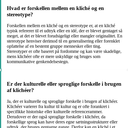
Hvad er forskellen mellem en kliché og en
stereotype?
Forskellen mellem en kliché og en stereotype er, at en kliché
typisk refererer til et udtryk eller en idé, der er blevet gentaget så
meget, at det er blevet forudsigeligt eller mangler originalitet. En
stereotype henviser derimod til en generalisering eller forenklet
opfattelse af en bestemt gruppe mennesker eller ting.
Stereotyper er ofte baseret på fordomme og kan være skadelige,
mens klichéer ofte er mere uskyldige og bruges som
kommunikative genkendelsestegn.
Er der kulturelle eller sproglige forskelle i brugen
af klichéer?
Ja, der er kulturelle og sproglige forskelle i brugen af klichéer.
Klichéer varierer fra kultur til kultur og er ofte forankret i
specifikke historiske eller kulturelle referencerammer.
Derudover er der også sproglige forskelle i klichéer, da
forskellige sprog kan have deres egne sætningsstrukturer eller
udtryk, der bruges gentagne gange. Derfor kan en kliché i et