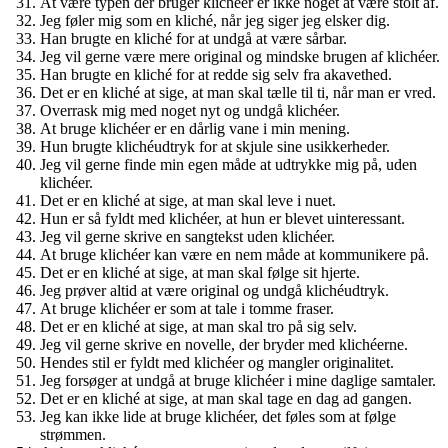
At være typen der bruger klichéer er ikke noget at være stolt af.
Jeg føler mig som en kliché, når jeg siger jeg elsker dig.
Han brugte en kliché for at undgå at være sårbar.
Jeg vil gerne være mere original og mindske brugen af klichéer.
Han brugte en kliché for at redde sig selv fra akavethed.
Det er en kliché at sige, at man skal tælle til ti, når man er vred.
Overrask mig med noget nyt og undgå klichéer.
At bruge klichéer er en dårlig vane i min mening.
Hun brugte klichéudtryk for at skjule sine usikkerheder.
Jeg vil gerne finde min egen måde at udtrykke mig på, uden
klichéer.
Det er en kliché at sige, at man skal leve i nuet.
Hun er så fyldt med klichéer, at hun er blevet uinteressant.
Jeg vil gerne skrive en sangtekst uden klichéer.
At bruge klichéer kan være en nem måde at kommunikere på.
Det er en kliché at sige, at man skal følge sit hjerte.
Jeg prøver altid at være original og undgå klichéudtryk.
At bruge klichéer er som at tale i tomme fraser.
Det er en kliché at sige, at man skal tro på sig selv.
Jeg vil gerne skrive en novelle, der bryder med klichéerne.
Hendes stil er fyldt med klichéer og mangler originalitet.
Jeg forsøger at undgå at bruge klichéer i mine daglige samtaler.
Det er en kliché at sige, at man skal tage en dag ad gangen.
Jeg kan ikke lide at bruge klichéer, det føles som at følge
strømmen.