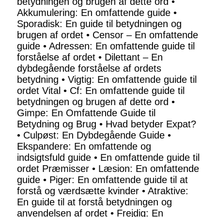
betydningen og brugen af dette ord
•
Akkumulering: En omfattende guide
•
Sporadisk: En guide til betydningen og
brugen af ordet
•
Censor – En omfattende
guide
•
Adressen: En omfattende guide til
forståelse af ordet
•
Dilettant – En
dybdegående forståelse af ordets
betydning
•
Vigtig: En omfattende guide til
ordet Vital
•
Cf: En omfattende guide til
betydningen og brugen af dette ord
•
Gimpe: En Omfattende Guide til
Betydning og Brug
•
Hvad betyder Expat?
•
Culpøst: En Dybdegående Guide
•
Ekspandere: En omfattende og
indsigtsfuld guide
•
En omfattende guide til
ordet Præmisser
•
Læsion: En omfattende
guide
•
Piger: En omfattende guide til at
forstå og værdsætte kvinder
•
Atraktive:
En guide til at forstå betydningen og
anvendelsen af ordet
•
Frejdig: En