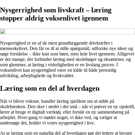
Nysgerrighed som livskraft – læring
stopper aldrig voksenlivet igennem
Nysgerrighed er en af de mest grundlæggende drivkræfter i
menneskelivet. Den får os til at stille spørgsmål, udforske nye ideer og
søge forståelse – ikke kun som børn, men hele livet igennem. Alligevel
er der mange, der forbinder læring med skolebøger og eksamener, og
som glemmer, at læring i virkeligheden er en livslang proces. I
voksenlivet kan nysgerrighed være en kilde til både personlig
udvikling, arbejdsglæde og livskvalitet.
Læring som en del af hverdagen
Når vi bliver voksne, handler læring sjældent om at sidde på
skolebænken. Den sker i stedet i det små – når vi prøver en ny opskrift,
lærer at bruge et digitalt værktøj, eller forstår en ny sammenhæng på
arbejdet. Hver gang vi møder noget, vi ikke ved, og vælger at
undersøge det, holder vi vores nysgerrighed i live.
At se læring som en naturlig del af hverdagen gør det lettere at bevare