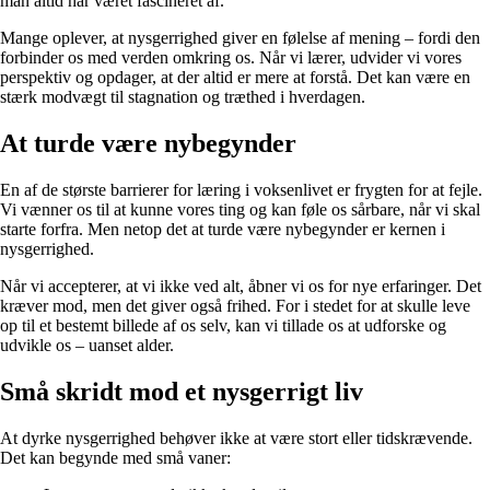
man altid har været fascineret af.
Mange oplever, at nysgerrighed giver en følelse af mening – fordi den
forbinder os med verden omkring os. Når vi lærer, udvider vi vores
perspektiv og opdager, at der altid er mere at forstå. Det kan være en
stærk modvægt til stagnation og træthed i hverdagen.
At turde være nybegynder
En af de største barrierer for læring i voksenlivet er frygten for at fejle.
Vi vænner os til at kunne vores ting og kan føle os sårbare, når vi skal
starte forfra. Men netop det at turde være nybegynder er kernen i
nysgerrighed.
Når vi accepterer, at vi ikke ved alt, åbner vi os for nye erfaringer. Det
kræver mod, men det giver også frihed. For i stedet for at skulle leve
op til et bestemt billede af os selv, kan vi tillade os at udforske og
udvikle os – uanset alder.
Små skridt mod et nysgerrigt liv
At dyrke nysgerrighed behøver ikke at være stort eller tidskrævende.
Det kan begynde med små vaner: