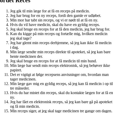
ordet Reces
Jeg gik til min læge for at få en receps på medicin.
Jeg har brug for en ny receps, fordi den gamle er udløbet.
Min mor har tabt sin receps, og vi er nødt til at få en ny.
Hvis du vil have medicin, skal du have en gyldig receps.
Jeg skal bruge en receps for at få den medicin, jeg har brug for.
Kan du kigge på min receps og fortælle mig, hvilken medicin
jeg skal tage?
Jeg har glemt min receps derhjemme, så jeg kan ikke få medicin
i dag.
Min læge sendte min receps direkte til apoteket, så jeg kan bare
hente medicinen der.
Jeg skal bruge en receps for at få medicin til min hund.
Min læge har sendt min receps elektronisk, så jeg behøver ikke
papiret.
Det er vigtigt at følge recepsens anvisninger om, hvordan man
tager medicinen.
Min læge gav mig en gyldig receps, så jeg kan få medicin i op til
tre måneder.
Hvis du har mistet din receps, skal du kontakte lægen for at få en
ny.
Jeg har fået en elektronisk receps, så jeg kan bare gå på apoteket
og få min medicin.
Min receps siger, at jeg skal tage medicinen tre gange om dagen.