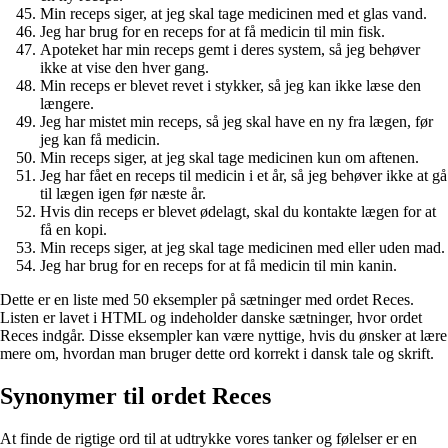
Min receps siger, at jeg skal tage medicinen med et glas vand.
Jeg har brug for en receps for at få medicin til min fisk.
Apoteket har min receps gemt i deres system, så jeg behøver
ikke at vise den hver gang.
Min receps er blevet revet i stykker, så jeg kan ikke læse den
længere.
Jeg har mistet min receps, så jeg skal have en ny fra lægen, før
jeg kan få medicin.
Min receps siger, at jeg skal tage medicinen kun om aftenen.
Jeg har fået en receps til medicin i et år, så jeg behøver ikke at gå
til lægen igen før næste år.
Hvis din receps er blevet ødelagt, skal du kontakte lægen for at
få en kopi.
Min receps siger, at jeg skal tage medicinen med eller uden mad.
Jeg har brug for en receps for at få medicin til min kanin.
Dette er en liste med 50 eksempler på sætninger med ordet Reces.
Listen er lavet i HTML og indeholder danske sætninger, hvor ordet
Reces indgår. Disse eksempler kan være nyttige, hvis du ønsker at lære
mere om, hvordan man bruger dette ord korrekt i dansk tale og skrift.
Synonymer til ordet Reces
At finde de rigtige ord til at udtrykke vores tanker og følelser er en