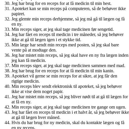
Jeg har brug for en receps for at få medicin til min hest.
Apoteket kan se min receps på computeren, så de behøver ikke
papiret.
Jeg glemte min receps derhjemme, så jeg må gå til lægen og få
en ny.
Min receps siger, at jeg skal tage medicinen før sengetid.
Jeg har fået en receps til medicin i tre måneder, så jeg behøver
ikke at gå til lægen igen i et stykke tid.
Min læge har sendt min receps med posten, så jeg skal bare
vente på at modtage den.
Jeg har mistet min receps, så jeg skal have en ny fra lægen inden
jeg kan få medicin.
Min receps siger, at jeg skal tage medicinen sammen med mad.
Jeg har brug for en receps for at få medicin til min kanin.
Apoteket vil gerne se min receps for at sikre, at jeg får den
rigtige medicin.
Min receps blev sendt elektronisk til apoteket, så jeg behøver
ikke at vise dem noget papir.
Jeg har mistet min receps, så jeg bliver nødt til at gå til lægen for
at få en ny.
Min receps siger, at jeg skal tage medicinen tre gange om ugen.
Jeg har fået en receps til medicin i et halvt år, så jeg behøver ikke
at gå til lægen hver måned.
Hvis du har brug for ny medicin, skal du kontakte lægen og få
en ny receps.