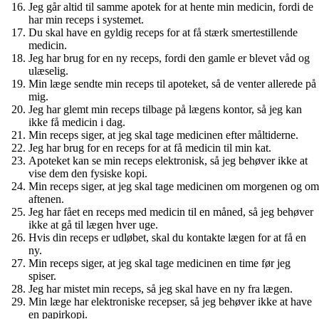
Jeg går altid til samme apotek for at hente min medicin, fordi de
har min receps i systemet.
Du skal have en gyldig receps for at få stærk smertestillende
medicin.
Jeg har brug for en ny receps, fordi den gamle er blevet våd og
ulæselig.
Min læge sendte min receps til apoteket, så de venter allerede på
mig.
Jeg har glemt min receps tilbage på lægens kontor, så jeg kan
ikke få medicin i dag.
Min receps siger, at jeg skal tage medicinen efter måltiderne.
Jeg har brug for en receps for at få medicin til min kat.
Apoteket kan se min receps elektronisk, så jeg behøver ikke at
vise dem den fysiske kopi.
Min receps siger, at jeg skal tage medicinen om morgenen og om
aftenen.
Jeg har fået en receps med medicin til en måned, så jeg behøver
ikke at gå til lægen hver uge.
Hvis din receps er udløbet, skal du kontakte lægen for at få en
ny.
Min receps siger, at jeg skal tage medicinen en time før jeg
spiser.
Jeg har mistet min receps, så jeg skal have en ny fra lægen.
Min læge har elektroniske recepser, så jeg behøver ikke at have
en papirkopi.