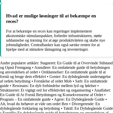
Hvad er mulige løsninger til at bekæmpe en
reces?
For at bekæmpe en reces kan regeringer implementere
økonomiske stimulanspakker, forbedre infrastrukturen, støtte
uddannelse og træning for at øge produktiviteten og skabe nye
jobmuligheder. Centralbanker kan også sænke renten for at
hjælpe med at stimulere låntagning og investeringer.
Andre populære artikler:
Stagneret: En Guide til at Overvinde Stilstand
og Opnå Fremgang
•
Annullere: En omfattende guide til betydningen
og anvendelsen af ordet
•
Orddannelser: En omfattende guide til at
forstå og bruge dem effektivt
•
Genier: En dybdegående undersøgelse
af ordets betydning
•
Forståelse af ordet Mob
•
Sæb: En omfattende
guide
•
Resonans: En dyb forbindelse mellem lyd og følelser
•
Struktureret: Et vigtigt ord for effektivitet og organisering
•
Analfabet:
En Guide til At Forstå Betydningen og Konsekvenserne af Ordet
•
Program – En omfattende guide
•
Agere: En Dybdegående Guide
•
Alt, hvad du behøver at vide om ordet Ben
•
Divergerende: En
dybdegående forklaring og betydning
•
Taktil: En Dybdegående Guide
•
Forstille: En dybdegående guide til betydningen og anvendelsen af