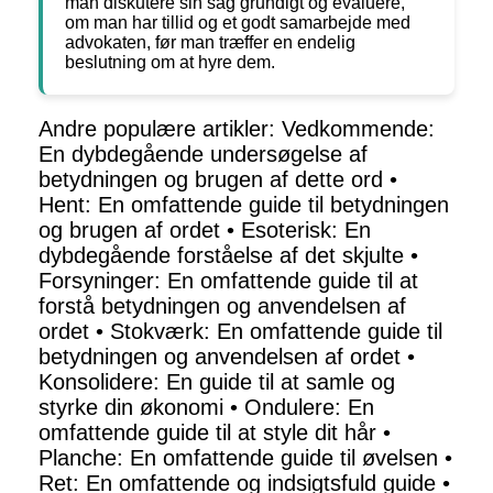
man diskutere sin sag grundigt og evaluere,
om man har tillid og et godt samarbejde med
advokaten, før man træffer en endelig
beslutning om at hyre dem.
Andre populære artikler:
Vedkommende:
En dybdegående undersøgelse af
betydningen og brugen af dette ord
•
Hent: En omfattende guide til betydningen
og brugen af ordet
•
Esoterisk: En
dybdegående forståelse af det skjulte
•
Forsyninger: En omfattende guide til at
forstå betydningen og anvendelsen af
ordet
•
Stokværk: En omfattende guide til
betydningen og anvendelsen af ordet
•
Konsolidere: En guide til at samle og
styrke din økonomi
•
Ondulere: En
omfattende guide til at style dit hår
•
Planche: En omfattende guide til øvelsen
•
Ret: En omfattende og indsigtsfuld guide
•