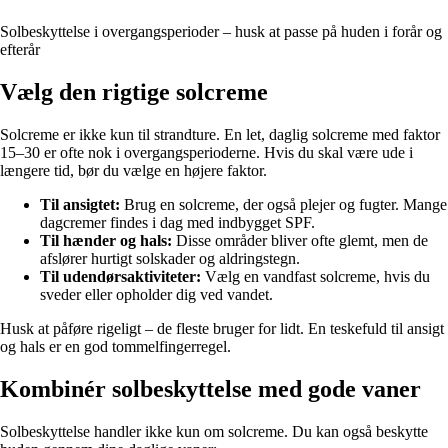
Solbeskyttelse i overgangsperioder – husk at passe på huden i forår og
efterår
Vælg den rigtige solcreme
Solcreme er ikke kun til strandture. En let, daglig solcreme med faktor
15–30 er ofte nok i overgangsperioderne. Hvis du skal være ude i
længere tid, bør du vælge en højere faktor.
Til ansigtet:
Brug en solcreme, der også plejer og fugter. Mange
dagcremer findes i dag med indbygget SPF.
Til hænder og hals:
Disse områder bliver ofte glemt, men de
afslører hurtigt solskader og aldringstegn.
Til udendørsaktiviteter:
Vælg en vandfast solcreme, hvis du
sveder eller opholder dig ved vandet.
Husk at påføre rigeligt – de fleste bruger for lidt. En teskefuld til ansigt
og hals er en god tommelfingerregel.
Kombinér solbeskyttelse med gode vaner
Solbeskyttelse handler ikke kun om solcreme. Du kan også beskytte