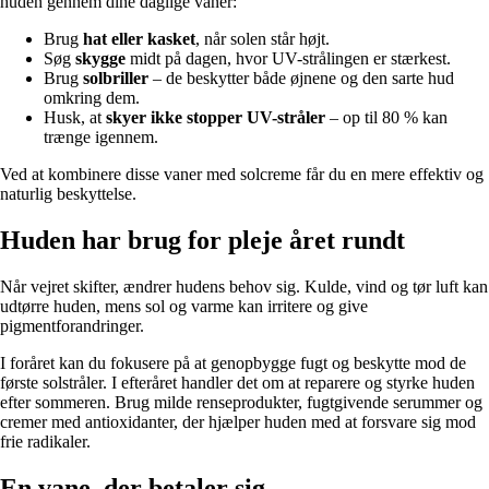
huden gennem dine daglige vaner:
Brug
hat eller kasket
, når solen står højt.
Søg
skygge
midt på dagen, hvor UV-strålingen er stærkest.
Brug
solbriller
– de beskytter både øjnene og den sarte hud
omkring dem.
Husk, at
skyer ikke stopper UV-stråler
– op til 80 % kan
trænge igennem.
Ved at kombinere disse vaner med solcreme får du en mere effektiv og
naturlig beskyttelse.
Huden har brug for pleje året rundt
Når vejret skifter, ændrer hudens behov sig. Kulde, vind og tør luft kan
udtørre huden, mens sol og varme kan irritere og give
pigmentforandringer.
I foråret kan du fokusere på at genopbygge fugt og beskytte mod de
første solstråler. I efteråret handler det om at reparere og styrke huden
efter sommeren. Brug milde renseprodukter, fugtgivende serummer og
cremer med antioxidanter, der hjælper huden med at forsvare sig mod
frie radikaler.
En vane, der betaler sig