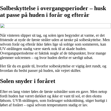
Solbeskyttelse i overgangsperioder – husk
at passe på huden i forår og efterår
Når vinteren slipper sit tag, og solen igen begynder at varme, er det
fristende at nyde de første stråler uden at tænke på solbeskyttelse. Men
selvom forår og efterår ikke føles lige så solrige som sommeren, kan
UV-strålingen stadig være stærk nok til at skade huden.
Overgangsperioderne er faktisk nogle af de tidspunkter, hvor mange
glemmer solcremen – og hvor huden derfor er særligt udsat.
Her får du en guide til, hvorfor solbeskyttelse er vigtig året rundt, og
hvordan du bedst passer på huden, når vejret skifter.
Solen snyder i foråret
Efter en lang vinter føles de første solstråler som en gave. Men netop
fordi huden har været dækket og ikke er vant til sol, er den ekstra
følsom. UVB-strålingen, som forårsager solskoldning, stiger hurtigt i
løbet af foråret – også selvom temperaturen stadig er lav.