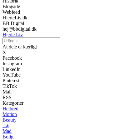
Historik
Blogside
Webfeed
HjerteLiv.dk
BB Digital
hej@bbdigital.dk
Hjerte Liv
At dele er kærligt
X
Facebook
Instagram
LinkedIn
YouTube
Pinterest
TikTok
Mail
RSS
Kategorier
Helbred
Motion
Beauty
Tøj
Mad
Bolig