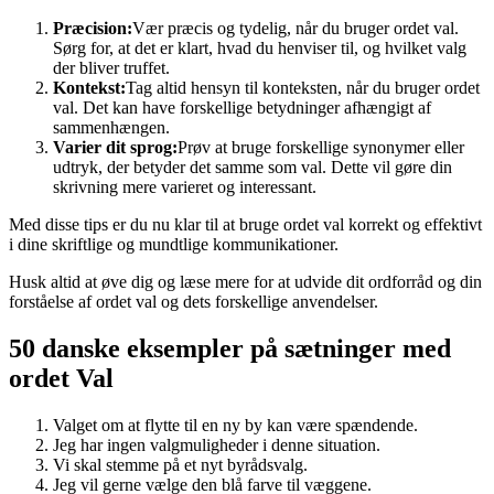
Præcision:
Vær præcis og tydelig, når du bruger ordet val.
Sørg for, at det er klart, hvad du henviser til, og hvilket valg
der bliver truffet.
Kontekst:
Tag altid hensyn til konteksten, når du bruger ordet
val. Det kan have forskellige betydninger afhængigt af
sammenhængen.
Varier dit sprog:
Prøv at bruge forskellige synonymer eller
udtryk, der betyder det samme som val. Dette vil gøre din
skrivning mere varieret og interessant.
Med disse tips er du nu klar til at bruge ordet val korrekt og effektivt
i dine skriftlige og mundtlige kommunikationer.
Husk altid at øve dig og læse mere for at udvide dit ordforråd og din
forståelse af ordet val og dets forskellige anvendelser.
50 danske eksempler på sætninger med
ordet Val
Valget om at flytte til en ny by kan være spændende.
Jeg har ingen valgmuligheder i denne situation.
Vi skal stemme på et nyt byrådsvalg.
Jeg vil gerne vælge den blå farve til væggene.