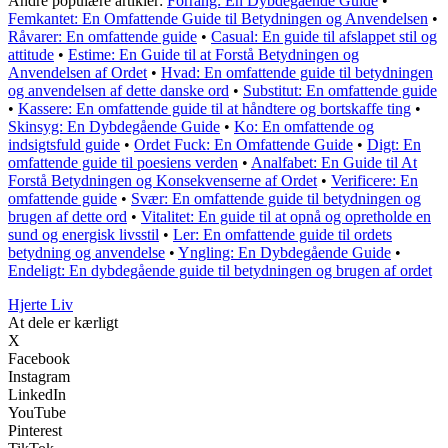
Andre populære artikler:
Forrang: En Dybdegående Guide
•
Femkantet: En Omfattende Guide til Betydningen og Anvendelsen
•
Råvarer: En omfattende guide
•
Casual: En guide til afslappet stil og
attitude
•
Estime: En Guide til at Forstå Betydningen og
Anvendelsen af Ordet
•
Hvad: En omfattende guide til betydningen
og anvendelsen af dette danske ord
•
Substitut: En omfattende guide
•
Kassere: En omfattende guide til at håndtere og bortskaffe ting
•
Skinsyg: En Dybdegående Guide
•
Ko: En omfattende og
indsigtsfuld guide
•
Ordet Fuck: En Omfattende Guide
•
Digt: En
omfattende guide til poesiens verden
•
Analfabet: En Guide til At
Forstå Betydningen og Konsekvenserne af Ordet
•
Verificere: En
omfattende guide
•
Svær: En omfattende guide til betydningen og
brugen af dette ord
•
Vitalitet: En guide til at opnå og opretholde en
sund og energisk livsstil
•
Ler: En omfattende guide til ordets
betydning og anvendelse
•
Yngling: En Dybdegående Guide
•
Endeligt: En dybdegående guide til betydningen og brugen af ordet
Hjerte Liv
At dele er kærligt
X
Facebook
Instagram
LinkedIn
YouTube
Pinterest