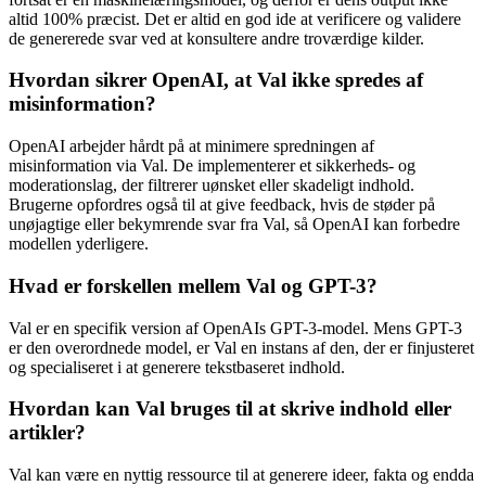
altid 100% præcist. Det er altid en god ide at verificere og validere
de genererede svar ved at konsultere andre troværdige kilder.
Hvordan sikrer OpenAI, at Val ikke spredes af
misinformation?
OpenAI arbejder hårdt på at minimere spredningen af
misinformation via Val. De implementerer et sikkerheds- og
moderationslag, der filtrerer uønsket eller skadeligt indhold.
Brugerne opfordres også til at give feedback, hvis de støder på
unøjagtige eller bekymrende svar fra Val, så OpenAI kan forbedre
modellen yderligere.
Hvad er forskellen mellem Val og GPT-3?
Val er en specifik version af OpenAIs GPT-3-model. Mens GPT-3
er den overordnede model, er Val en instans af den, der er finjusteret
og specialiseret i at generere tekstbaseret indhold.
Hvordan kan Val bruges til at skrive indhold eller
artikler?
Val kan være en nyttig ressource til at generere ideer, fakta og endda