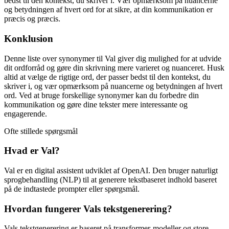
bedst til den kontekst, du skriver i. Vær opmærksom på nuancerne
og betydningen af hvert ord for at sikre, at din kommunikation er
præcis og præcis.
Konklusion
Denne liste over synonymer til Val giver dig mulighed for at udvide
dit ordforråd og gøre din skrivning mere varieret og nuanceret. Husk
altid at vælge de rigtige ord, der passer bedst til den kontekst, du
skriver i, og vær opmærksom på nuancerne og betydningen af hvert
ord. Ved at bruge forskellige synonymer kan du forbedre din
kommunikation og gøre dine tekster mere interessante og
engagerende.
Ofte stillede spørgsmål
Hvad er Val?
Val er en digital assistent udviklet af OpenAI. Den bruger naturligt
sprogbehandling (NLP) til at generere tekstbaseret indhold baseret
på de indtastede prompter eller spørgsmål.
Hvordan fungerer Vals tekstgenerering?
Vals tekstgenerering er baseret på transformer-modeller og store