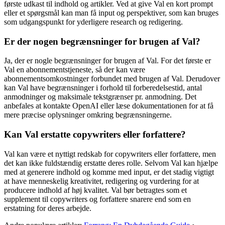
første udkast til indhold og artikler. Ved at give Val en kort prompt
eller et spørgsmål kan man få input og perspektiver, som kan bruges
som udgangspunkt for yderligere research og redigering.
Er der nogen begrænsninger for brugen af Val?
Ja, der er nogle begrænsninger for brugen af Val. For det første er
Val en abonnementstjeneste, så der kan være
abonnementsomkostninger forbundet med brugen af Val. Derudover
kan Val have begrænsninger i forhold til forberedelsestid, antal
anmodninger og maksimale tekstgrænser pr. anmodning. Det
anbefales at kontakte OpenAI eller læse dokumentationen for at få
mere præcise oplysninger omkring begrænsningerne.
Kan Val erstatte copywriters eller forfattere?
Val kan være et nyttigt redskab for copywriters eller forfattere, men
det kan ikke fuldstændig erstatte deres rolle. Selvom Val kan hjælpe
med at generere indhold og komme med input, er det stadig vigtigt
at have menneskelig kreativitet, redigering og vurdering for at
producere indhold af høj kvalitet. Val bør betragtes som et
supplement til copywriters og forfattere snarere end som en
erstatning for deres arbejde.