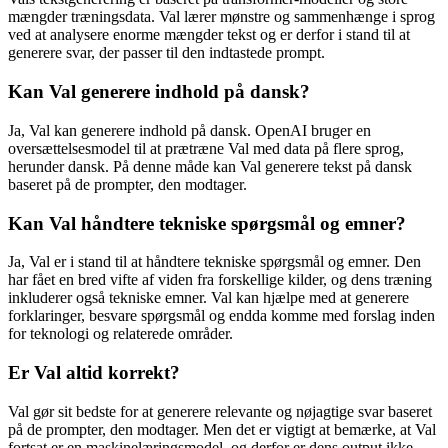
mængder træningsdata. Val lærer mønstre og sammenhænge i sprog
ved at analysere enorme mængder tekst og er derfor i stand til at
generere svar, der passer til den indtastede prompt.
Kan Val generere indhold på dansk?
Ja, Val kan generere indhold på dansk. OpenAI bruger en
oversættelsesmodel til at prætræne Val med data på flere sprog,
herunder dansk. På denne måde kan Val generere tekst på dansk
baseret på de prompter, den modtager.
Kan Val håndtere tekniske spørgsmål og emner?
Ja, Val er i stand til at håndtere tekniske spørgsmål og emner. Den
har fået en bred vifte af viden fra forskellige kilder, og dens træning
inkluderer også tekniske emner. Val kan hjælpe med at generere
forklaringer, besvare spørgsmål og endda komme med forslag inden
for teknologi og relaterede områder.
Er Val altid korrekt?
Val gør sit bedste for at generere relevante og nøjagtige svar baseret
på de prompter, den modtager. Men det er vigtigt at bemærke, at Val
fortsat er en maskinelæringsmodel, og derfor er dens output ikke