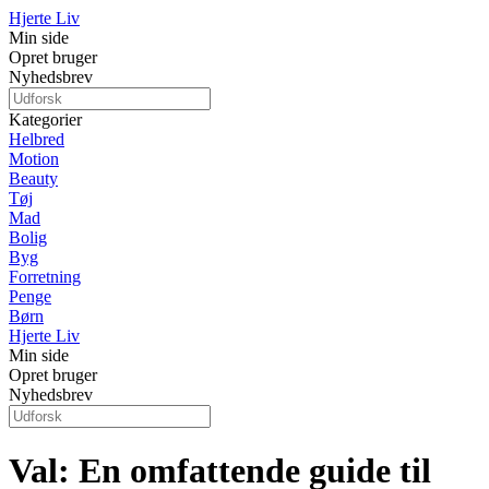
Hjerte Liv
Min side
Opret bruger
Nyhedsbrev
Kategorier
Helbred
Motion
Beauty
Tøj
Mad
Bolig
Byg
Forretning
Penge
Børn
Hjerte Liv
Min side
Opret bruger
Nyhedsbrev
Val: En omfattende guide til