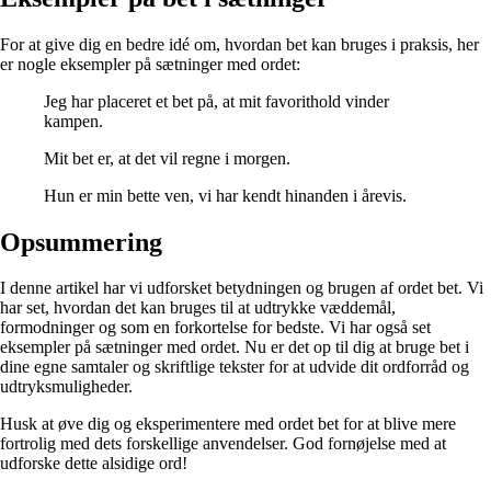
For at give dig en bedre idé om, hvordan bet kan bruges i praksis, her
er nogle eksempler på sætninger med ordet:
Jeg har placeret et bet på, at mit favorithold vinder
kampen.
Mit bet er, at det vil regne i morgen.
Hun er min bette ven, vi har kendt hinanden i årevis.
Opsummering
I denne artikel har vi udforsket betydningen og brugen af ordet bet. Vi
har set, hvordan det kan bruges til at udtrykke væddemål,
formodninger og som en forkortelse for bedste. Vi har også set
eksempler på sætninger med ordet. Nu er det op til dig at bruge bet i
dine egne samtaler og skriftlige tekster for at udvide dit ordforråd og
udtryksmuligheder.
Husk at øve dig og eksperimentere med ordet bet for at blive mere
fortrolig med dets forskellige anvendelser. God fornøjelse med at
udforske dette alsidige ord!