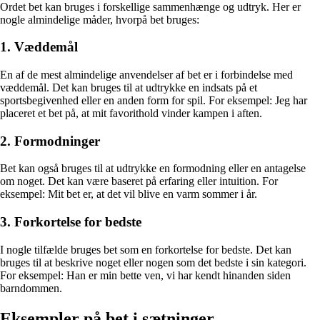
Ordet bet kan bruges i forskellige sammenhænge og udtryk. Her er
nogle almindelige måder, hvorpå bet bruges:
1. Væddemål
En af de mest almindelige anvendelser af bet er i forbindelse med
væddemål. Det kan bruges til at udtrykke en indsats på et
sportsbegivenhed eller en anden form for spil. For eksempel: Jeg har
placeret et bet på, at mit favorithold vinder kampen i aften.
2. Formodninger
Bet kan også bruges til at udtrykke en formodning eller en antagelse
om noget. Det kan være baseret på erfaring eller intuition. For
eksempel: Mit bet er, at det vil blive en varm sommer i år.
3. Forkortelse for bedste
I nogle tilfælde bruges bet som en forkortelse for bedste. Det kan
bruges til at beskrive noget eller nogen som det bedste i sin kategori.
For eksempel: Han er min bette ven, vi har kendt hinanden siden
barndommen.
Eksempler på bet i sætninger