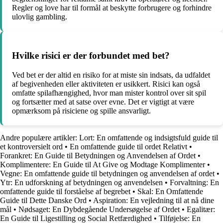
Regler og love har til formål at beskytte forbrugere og forhindre
ulovlig gambling.
Hvilke risici er der forbundet med bet?
Ved bet er der altid en risiko for at miste sin indsats, da udfaldet
af begivenheden eller aktiviteten er usikkert. Risici kan også
omfatte spilafhængighed, hvor man mister kontrol over sit spil
og fortsætter med at satse over evne. Det er vigtigt at være
opmærksom på risiciene og spille ansvarligt.
Andre populære artikler:
Lort: En omfattende og indsigtsfuld guide til
et kontroversielt ord
•
En omfattende guide til ordet Relativt
•
Forankret: En Guide til Betydningen og Anvendelsen af Ordet
•
Komplimentere: En Guide til At Give og Modtage Komplimenter
•
Vegne: En omfattende guide til betydningen og anvendelsen af ordet
•
Ytr: En udforskning af betydningen og anvendelsen
•
Forvaltning: En
omfattende guide til forståelse af begrebet
•
Skal: En Omfattende
Guide til Dette Danske Ord
•
Aspiration: En vejledning til at nå dine
mål
•
Nødsaget: En Dybdegående Undersøgelse af Ordet
•
Egalitær:
En Guide til Ligestilling og Social Retfærdighed
•
Tilføjelse: En