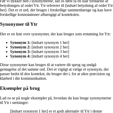
Før vi dykker ned i synonymerne, lad os først få en klar forståelse af
betydningen af ordet Ytr. Ytr refererer til [indsæt betydning af ordet Ytr
her]. Det er et ord, der bruges i forskellige sammenhænge og kan have
forskellige konnotationer afhængigt af konteksten.
Synonymer til Ytr
Her er en liste over synonymer, der kan bruges som erstatning for Ytr:
Synonym 1:
[indsæt synonym 1 her]
Synonym 2:
[indsæt synonym 2 her]
Synonym 3:
[indsæt synonym 3 her]
Synonym 4:
[indsæt synonym 4 her]
Disse synonymer kan bruges til at variere dit sprog og undgå
gentagelse af det samme ord. Det er vigtigt at vælge et synonym, der
passer bedst til den kontekst, du bruger det i, for at sikre præcision og
klarhed i din kommunikation.
Eksempler på brug
Lad os se på nogle eksempler på, hvordan du kan bruge synonymerne
til Ytr i sætninger:
[Indsæt synonym 1 her] er et godt alternativ til Ytr i denne