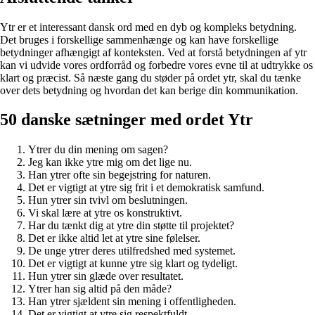
Ytr er et interessant dansk ord med en dyb og kompleks betydning.
Det bruges i forskellige sammenhænge og kan have forskellige
betydninger afhængigt af konteksten. Ved at forstå betydningen af ytr
kan vi udvide vores ordforråd og forbedre vores evne til at udtrykke os
klart og præcist. Så næste gang du støder på ordet ytr, skal du tænke
over dets betydning og hvordan det kan berige din kommunikation.
50 danske sætninger med ordet Ytr
Ytrer du din mening om sagen?
Jeg kan ikke ytre mig om det lige nu.
Han ytrer ofte sin begejstring for naturen.
Det er vigtigt at ytre sig frit i et demokratisk samfund.
Hun ytrer sin tvivl om beslutningen.
Vi skal lære at ytre os konstruktivt.
Har du tænkt dig at ytre din støtte til projektet?
Det er ikke altid let at ytre sine følelser.
De unge ytrer deres utilfredshed med systemet.
Det er vigtigt at kunne ytre sig klart og tydeligt.
Hun ytrer sin glæde over resultatet.
Ytrer han sig altid på den måde?
Han ytrer sjældent sin mening i offentligheden.
Det er vigtigt at ytre sig respektfuldt.