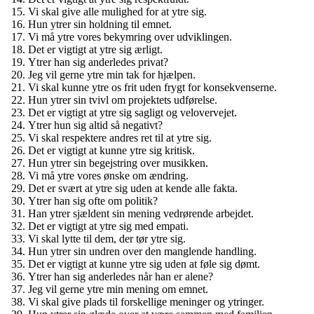
Vi skal give alle mulighed for at ytre sig.
Hun ytrer sin holdning til emnet.
Vi må ytre vores bekymring over udviklingen.
Det er vigtigt at ytre sig ærligt.
Ytrer han sig anderledes privat?
Jeg vil gerne ytre min tak for hjælpen.
Vi skal kunne ytre os frit uden frygt for konsekvenserne.
Hun ytrer sin tvivl om projektets udførelse.
Det er vigtigt at ytre sig sagligt og velovervejet.
Ytrer hun sig altid så negativt?
Vi skal respektere andres ret til at ytre sig.
Det er vigtigt at kunne ytre sig kritisk.
Hun ytrer sin begejstring over musikken.
Vi må ytre vores ønske om ændring.
Det er svært at ytre sig uden at kende alle fakta.
Ytrer han sig ofte om politik?
Han ytrer sjældent sin mening vedrørende arbejdet.
Det er vigtigt at ytre sig med empati.
Vi skal lytte til dem, der tør ytre sig.
Hun ytrer sin undren over den manglende handling.
Det er vigtigt at kunne ytre sig uden at føle sig dømt.
Ytrer han sig anderledes når han er alene?
Jeg vil gerne ytre min mening om emnet.
Vi skal give plads til forskellige meninger og ytringer.