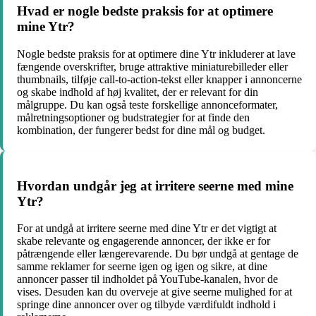
Hvad er nogle bedste praksis for at optimere
mine Ytr?
Nogle bedste praksis for at optimere dine Ytr inkluderer at lave
fængende overskrifter, bruge attraktive miniaturebilleder eller
thumbnails, tilføje call-to-action-tekst eller knapper i annoncerne
og skabe indhold af høj kvalitet, der er relevant for din
målgruppe. Du kan også teste forskellige annonceformater,
målretningsoptioner og budstrategier for at finde den
kombination, der fungerer bedst for dine mål og budget.
Hvordan undgår jeg at irritere seerne med mine
Ytr?
For at undgå at irritere seerne med dine Ytr er det vigtigt at
skabe relevante og engagerende annoncer, der ikke er for
påtrængende eller længerevarende. Du bør undgå at gentage de
samme reklamer for seerne igen og igen og sikre, at dine
annoncer passer til indholdet på YouTube-kanalen, hvor de
vises. Desuden kan du overveje at give seerne mulighed for at
springe dine annoncer over og tilbyde værdifuldt indhold i