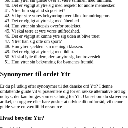
Hun ytrer sin glæde over at være sammen med familien.
Det er vigtigt at ytre sig med respekt for andre mennesker.
Ytrer hun sig altid så positivt?
Vi bør ytre vores bekymring over klimaforandringerne.
Det er vigtigt at ytre sig med åbenhed.
Hun ytrer sin skepsis overfor projektet.
Vi skal tørre at ytre vores utilfredshed.
Det er vigtigt at kunne ytre sig uden at blive truet.
Ytrer han sig ofte om sport?
Han ytrer sjældent sin mening i klassen.
Det er vigtigt at ytre sig med ildhu.
Vi skal lytte til dem, der tør ytre sig kontroversielt.
Hun ytrer sin bekymring for børnenes fremtid.
Synonymer til ordet Ytr
Er du på udkig efter synonymer til det danske ord Ytr? I denne
omfattende guide vil vi præsentere dig for en række alternative ord og
udtryk, der kan bruges som erstatning for Ytr. Uanset om du skriver en
artikel, en opgave eller bare ønsker at udvide dit ordforråd, vil denne
guide være en værdifuld ressource.
Hvad betyder Ytr?