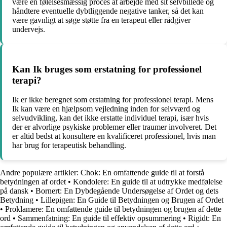
være en følelsesmæssig proces at arbejde med sit selvbillede og
håndtere eventuelle dybtliggende negative tanker, så det kan
være gavnligt at søge støtte fra en terapeut eller rådgiver
undervejs.
Kan Ik bruges som erstatning for professionel
terapi?
Ik er ikke beregnet som erstatning for professionel terapi. Mens
Ik kan være en hjælpsom vejledning inden for selvværd og
selvudvikling, kan det ikke erstatte individuel terapi, især hvis
der er alvorlige psykiske problemer eller traumer involveret. Det
er altid bedst at konsultere en kvalificeret professionel, hvis man
har brug for terapeutisk behandling.
Andre populære artikler:
Chok: En omfattende guide til at forstå
betydningen af ordet
•
Kondolere: En guide til at udtrykke medfølelse
på dansk
•
Bornert: En Dybdegående Undersøgelse af Ordet og dets
Betydning
•
Lillepigen: En Guide til Betydningen og Brugen af Ordet
•
Proklamere: En omfattende guide til betydningen og brugen af dette
ord
•
Sammenfatning: En guide til effektiv opsummering
•
Rigidt: En