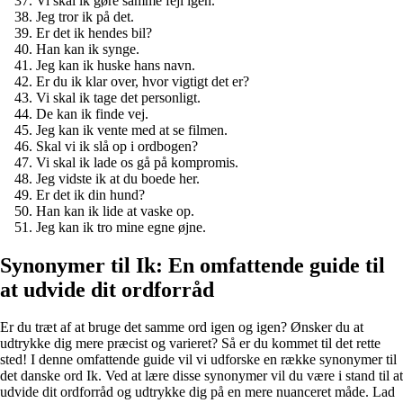
Vi skal ik gøre samme fejl igen.
Jeg tror ik på det.
Er det ik hendes bil?
Han kan ik synge.
Jeg kan ik huske hans navn.
Er du ik klar over, hvor vigtigt det er?
Vi skal ik tage det personligt.
De kan ik finde vej.
Jeg kan ik vente med at se filmen.
Skal vi ik slå op i ordbogen?
Vi skal ik lade os gå på kompromis.
Jeg vidste ik at du boede her.
Er det ik din hund?
Han kan ik lide at vaske op.
Jeg kan ik tro mine egne øjne.
Synonymer til Ik: En omfattende guide til
at udvide dit ordforråd
Er du træt af at bruge det samme ord igen og igen? Ønsker du at
udtrykke dig mere præcist og varieret? Så er du kommet til det rette
sted! I denne omfattende guide vil vi udforske en række synonymer til
det danske ord Ik. Ved at lære disse synonymer vil du være i stand til at
udvide dit ordforråd og udtrykke dig på en mere nuanceret måde. Lad