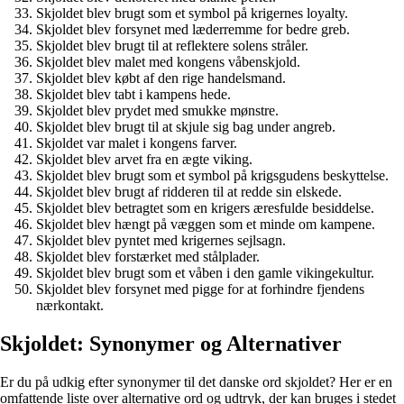
Skjoldet blev brugt som et symbol på krigernes loyalty.
Skjoldet blev forsynet med læderremme for bedre greb.
Skjoldet blev brugt til at reflektere solens stråler.
Skjoldet blev malet med kongens våbenskjold.
Skjoldet blev købt af den rige handelsmand.
Skjoldet blev tabt i kampens hede.
Skjoldet blev prydet med smukke mønstre.
Skjoldet blev brugt til at skjule sig bag under angreb.
Skjoldet var malet i kongens farver.
Skjoldet blev arvet fra en ægte viking.
Skjoldet blev brugt som et symbol på krigsgudens beskyttelse.
Skjoldet blev brugt af ridderen til at redde sin elskede.
Skjoldet blev betragtet som en krigers æresfulde besiddelse.
Skjoldet blev hængt på væggen som et minde om kampene.
Skjoldet blev pyntet med krigernes sejlsagn.
Skjoldet blev forstærket med stålplader.
Skjoldet blev brugt som et våben i den gamle vikingekultur.
Skjoldet blev forsynet med pigge for at forhindre fjendens
nærkontakt.
Skjoldet: Synonymer og Alternativer
Er du på udkig efter synonymer til det danske ord skjoldet? Her er en
omfattende liste over alternative ord og udtryk, der kan bruges i stedet