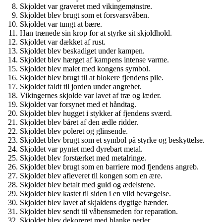
Skjoldet var graveret med vikingemønstre.
Skjoldet blev brugt som et forsvarsvåben.
Skjoldet var tungt at bære.
Han trænede sin krop for at styrke sit skjoldhold.
Skjoldet var dækket af rust.
Skjoldet blev beskadiget under kampen.
Skjoldet blev hærget af kampens intense varme.
Skjoldet blev malet med kongens symbol.
Skjoldet blev brugt til at blokere fjendens pile.
Skjoldet faldt til jorden under angrebet.
Vikingernes skjolde var lavet af træ og læder.
Skjoldet var forsynet med et håndtag.
Skjoldet blev hugget i stykker af fjendens sværd.
Skjoldet blev båret af den ædle ridder.
Skjoldet blev poleret og glinsende.
Skjoldet blev brugt som et symbol på styrke og beskyttelse.
Skjoldet var pyntet med dyrebart metal.
Skjoldet blev forstærket med metalringe.
Skjoldet blev brugt som en barriere mod fjendens angreb.
Skjoldet blev afleveret til kongen som en ære.
Skjoldet blev betalt med guld og ædelstene.
Skjoldet blev kastet til siden i en vild bevægelse.
Skjoldet blev lavet af skjaldens dygtige hænder.
Skjoldet blev sendt til våbensmeden for reparation.
Skjoldet blev dekoreret med blanke perler.