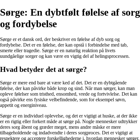
Sørge: En dybtfølt følelse af sorg
og fordybelse
Sørge er et dansk ord, der beskriver en følelse af dyb sorg og
fordybelse. Det er en følelse, der kan opstå i forbindelse med tab,
smerte eller tragedie. Sørge er en naturlig reaktion på livets
uundgåelige sorger og kan være en vigtig del af helingsprocessen.
Hvad betyder det at sørge?
Sørge er mere end bare at være ked af det. Det er en dybtgående
følelse, der kan påvirke både krop og sind. Når man sørger, kan man
opleve følelser som tristhed, ensomhed, vrede og fortvivlelse. Det kan
også påvirke ens fysiske velbefindende, som for eksempel søvn,
appetit og energiniveau.
Sørge er en individuel oplevelse, og det er vigtigt at huske, at der ikke
er en rigtig eller forkert måde at sørge på. Nogle mennesker udtrykker
deres sorg åbent og græder meget, mens andre måske er mere
tilbageholdende og indadvendte i deres sorgproces. Det er vigtigt at
respektere og acceptere forskellighederne i, hvordan mennesker sørger.