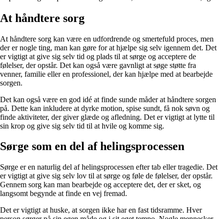
At håndtere sorg
At håndtere sorg kan være en udfordrende og smertefuld proces, men
der er nogle ting, man kan gøre for at hjælpe sig selv igennem det. Det
er vigtigt at give sig selv tid og plads til at sørge og acceptere de
følelser, der opstår. Det kan også være gavnligt at søge støtte fra
venner, familie eller en professionel, der kan hjælpe med at bearbejde
sorgen.
Det kan også være en god idé at finde sunde måder at håndtere sorgen
på. Dette kan inkludere at dyrke motion, spise sundt, få nok søvn og
finde aktiviteter, der giver glæde og afledning. Det er vigtigt at lytte til
sin krop og give sig selv tid til at hvile og komme sig.
Sørge som en del af helingsprocessen
Sørge er en naturlig del af helingsprocessen efter tab eller tragedie. Det
er vigtigt at give sig selv lov til at sørge og føle de følelser, der opstår.
Gennem sorg kan man bearbejde og acceptere det, der er sket, og
langsomt begynde at finde en vej fremad.
Det er vigtigt at huske, at sorgen ikke har en fast tidsramme. Hver
person sørger på sin egen måde og i sit eget tempo. Nogle mennesker