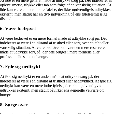
At lide er en mere generel måde at udtrykke sorg på. Det indebærer at
opleve smerte, ulykke eller tab som følge af en vanskelig situation. At
lide kan være en mere indre følelse, der ikke nødvendigvis udtrykkes
eksternt, men stadig har en dyb indvirkning på ens følelsesmæssige
tilstand.
6. Være bedrøvet
At være bedrøvet er en mere formel måde at udtrykke sorg på. Det
indebærer at være i en tilstand af tristhed eller sorg over en tabt eller
vanskelig situation. At være bedrøvet kan være en mere reserveret
måde at udtrykke sorg på, der ofte bruges i mere formelle eller
professionelle sammenhænge.
7. Føle sig nedtrykt
At føle sig nedtrykt er en anden måde at udtrykke sorg på, der
indebærer at være i en tilstand af tristhed eller nedtrykthed. At føle sig
nedtrykt kan være en mere indre følelse, der ikke nødvendigvis
udtrykkes eksternt, men stadig påvirker ens generelle velvære og
humør.
8. Sørge over