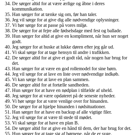
De sørger altid for at være ærlige og åbne i deres
kommunikation.
Han sørger for at tænke sig om, før han taler.
Jeg vil sørge for at give dig alle nødvendige oplysninger.
Vi bør sørge for at passe på vores miljø.
De sørger for at fejre alle fødselsdage med fest og ballade.
Hun sørger for altid at give en kompliment, når hun ser noget
godt.
Jeg sørger for at huske at lukke døren efter jeg går ud.
Vi skal sørge for at tage hensyn til andre i trafikken.
De sørger altid for at give et godt råd, når nogen har brug for
det.
Han sørger for at være en god rollemodel for sine børn.
Jeg vil sørge for at lave en liste over nødvendige indkøb.
Vi kan sørge for at lave en plan sammen.
De sørger altid for at fortælle sandheden.
Hun sørger for at have en nødplan i tilfælde af uheld.
Jeg sørger for at være opdateret på de seneste nyheder.
Vi bør sørge for at være venlige over for hinanden.
De sørger for at hjælpe hinanden i nødsituationer.
Han sørger for at have en backup af alle vigtige filer.
Jeg vil sørge for at være til stede til mødet.
Vi skal sørge for at have en plan B.
De sørger altid for at give en hånd til dem, der har brug for det.
Hun sørger for at tage sig af børnene, når de er syge.