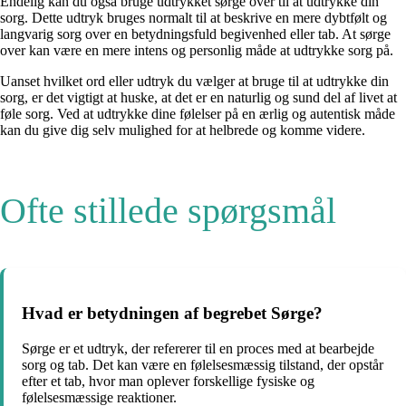
Endelig kan du også bruge udtrykket sørge over til at udtrykke din
sorg. Dette udtryk bruges normalt til at beskrive en mere dybtfølt og
langvarig sorg over en betydningsfuld begivenhed eller tab. At sørge
over kan være en mere intens og personlig måde at udtrykke sorg på.
Uanset hvilket ord eller udtryk du vælger at bruge til at udtrykke din
sorg, er det vigtigt at huske, at det er en naturlig og sund del af livet at
føle sorg. Ved at udtrykke dine følelser på en ærlig og autentisk måde
kan du give dig selv mulighed for at helbrede og komme videre.
Ofte stillede spørgsmål
Hvad er betydningen af ​​begrebet Sørge?
Sørge er et udtryk, der refererer til en proces med at bearbejde
sorg og tab. Det kan være en følelsesmæssig tilstand, der opstår
efter et tab, hvor man oplever forskellige fysiske og
følelsesmæssige reaktioner.