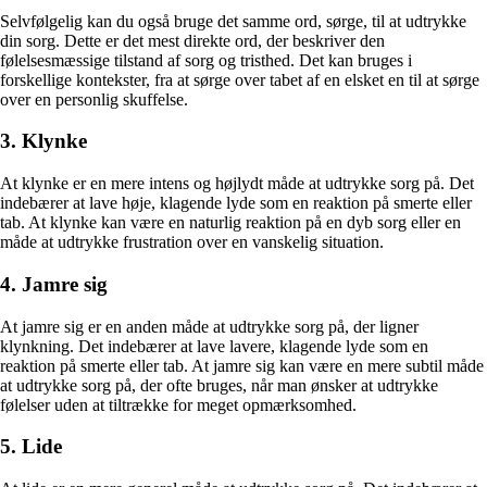
Selvfølgelig kan du også bruge det samme ord, sørge, til at udtrykke
din sorg. Dette er det mest direkte ord, der beskriver den
følelsesmæssige tilstand af sorg og tristhed. Det kan bruges i
forskellige kontekster, fra at sørge over tabet af en elsket en til at sørge
over en personlig skuffelse.
3. Klynke
At klynke er en mere intens og højlydt måde at udtrykke sorg på. Det
indebærer at lave høje, klagende lyde som en reaktion på smerte eller
tab. At klynke kan være en naturlig reaktion på en dyb sorg eller en
måde at udtrykke frustration over en vanskelig situation.
4. Jamre sig
At jamre sig er en anden måde at udtrykke sorg på, der ligner
klynkning. Det indebærer at lave lavere, klagende lyde som en
reaktion på smerte eller tab. At jamre sig kan være en mere subtil måde
at udtrykke sorg på, der ofte bruges, når man ønsker at udtrykke
følelser uden at tiltrække for meget opmærksomhed.
5. Lide