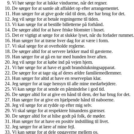
Vi bør sørge for at lukke vinduerne, når det regner.
De sørger for at samle alt affaldet op efter arrangementet.
Hun sørger for at give gode råd til dem, der har brug for det.
Jeg vil sørge for at betale regningerne til tiden.
Vi kan sørge for at bestille billetterne på forhånd.
De sørger altid for at have friske blomster i huset.
Det er vigtigt at sørge for at slukke lyset, når du forlader rummet.
Hun sørger for at træne hver dag for at være i form.
Vi skal sørge for at overholde reglerne.
De sørger altid for at servere lækker mad til gæsterne.
Han sørger for at gå en tur med hunden hver aften.
Jeg vil sørge for at købe ind på vejen hjem.
Vi bør sørge for at have et godt brandslukningsapparat.
De sørger for at tage sig af deres ældre familiemedlemmer.
Hun sørger for altid at have en reserveplan klar.
Jeg sørger for at tage hensyn til alle mine medarbejdere.
Vi kan sørge for at sende en påmindelse i god tid.
De sørger altid for at give en hånd til dem, der har brug for det.
Han sørger for at give en hjælpende hånd til naboerne.
Jeg vil sørge for at rydde op efter mig selv.
Vi skal sørge for at respektere hinandens grænser.
De sørger altid for at hilse godt på folk, de møder.
Hun sørger for at have en positiv indstilling til livet.
Jeg sørger for at lære af mine fejl.
Vi kan sørge for at dele opgaverne mellem os.