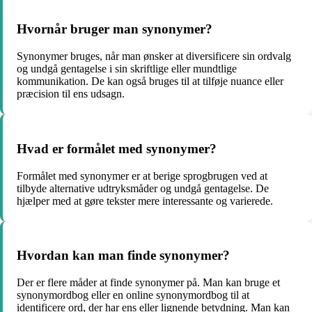
Hvornår bruger man synonymer?
Synonymer bruges, når man ønsker at diversificere sin ordvalg
og undgå gentagelse i sin skriftlige eller mundtlige
kommunikation. De kan også bruges til at tilføje nuance eller
præcision til ens udsagn.
Hvad er formålet med synonymer?
Formålet med synonymer er at berige sprogbrugen ved at
tilbyde alternative udtryksmåder og undgå gentagelse. De
hjælper med at gøre tekster mere interessante og varierede.
Hvordan kan man finde synonymer?
Der er flere måder at finde synonymer på. Man kan bruge et
synonymordbog eller en online synonymordbog til at
identificere ord, der har ens eller lignende betydning. Man kan