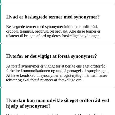
Hvad er beslægtede termer med synonymer?
Beslægtede termer med synonymer inkluderer ordforråd,
ordbog, tesaurus, ordbrug, og ordvalg. Alle disse termer er
relateret til brugen af ord og deres forskellige betydninger.
Hvorfor er det vigtigt at forstå synonymer?
At forstå synonymer er vigtigt for at berige ens eget ordforråd,
forbedre kommunikationen og undgå gentagelse i sprogbrugen.
At have kendskab til synonymer er også nyttigt, når man læser
tekster og skal forstå nuancer af forskellige ord.
Hvordan kan man udvikle sit eget ordforråd ved
hjælp af synonymer?