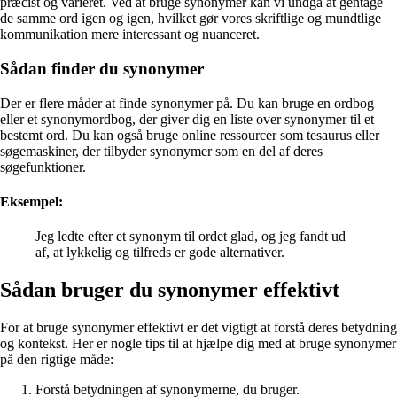
præcist og varieret. Ved at bruge synonymer kan vi undgå at gentage
de samme ord igen og igen, hvilket gør vores skriftlige og mundtlige
kommunikation mere interessant og nuanceret.
Sådan finder du synonymer
Der er flere måder at finde synonymer på. Du kan bruge en ordbog
eller et synonymordbog, der giver dig en liste over synonymer til et
bestemt ord. Du kan også bruge online ressourcer som tesaurus eller
søgemaskiner, der tilbyder synonymer som en del af deres
søgefunktioner.
Eksempel:
Jeg ledte efter et synonym til ordet glad, og jeg fandt ud
af, at lykkelig og tilfreds er gode alternativer.
Sådan bruger du synonymer effektivt
For at bruge synonymer effektivt er det vigtigt at forstå deres betydning
og kontekst. Her er nogle tips til at hjælpe dig med at bruge synonymer
på den rigtige måde:
Forstå betydningen af synonymerne, du bruger.